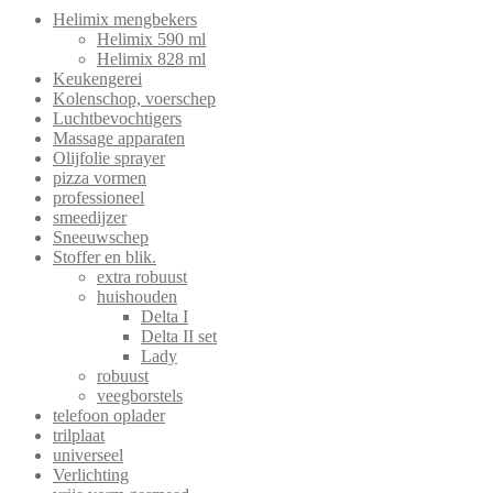
Helimix mengbekers
Helimix 590 ml
Helimix 828 ml
Keukengerei
Kolenschop, voerschep
Luchtbevochtigers
Massage apparaten
Olijfolie sprayer
pizza vormen
professioneel
smeedijzer
Sneeuwschep
Stoffer en blik.
extra robuust
huishouden
Delta I
Delta II set
Lady
robuust
veegborstels
telefoon oplader
trilplaat
universeel
Verlichting