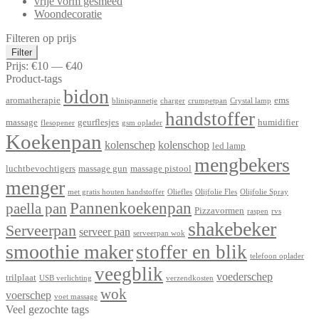
vrije vorm gesmeed
Woondecoratie
Filteren op prijs
Min.
Max.
Filter
prijs
prijs
Prijs:
€10
—
€40
Product-tags
bidon
aromatherapie
ems
blinispannetje
charger
crumpetpan
Crystal lamp
handstoffer
massage
geurflesjes
humidifier
flesopener
gsm oplader
Koekenpan
kolenschep
kolenschop
led lamp
mengbekers
luchtbevochtigers
massage gun
massage pistool
menger
met gratis houten handstoffer
Oliefles
Olijfolie Fles
Olijfolie Spray
Pannenkoekenpan
paella pan
Pizzavormen
raspen
rvs
shakebeker
Serveerpan
serveer pan
serveerpan wok
smoothie maker
stoffer en blik
telefoon oplader
veegblik
voederschep
trilplaat
USB verlichting
verzendkosten
wok
voerschep
voet massage
Veel gezochte tags