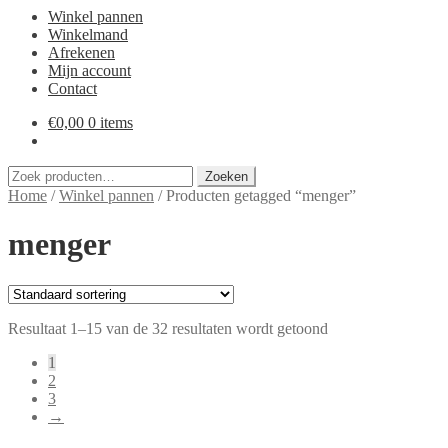
Winkel pannen
Winkelmand
Afrekenen
Mijn account
Contact
€
0,00
0 items
Zoeken
Zoeken
naar:
Home
/
Winkel pannen
/
Producten getagged “menger”
menger
Resultaat 1–15 van de 32 resultaten wordt getoond
1
2
3
→