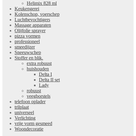
Helimix 828 ml
Keukengerei
Kolenschop, voerschep
Luchtbevochtigers
Massage apparaten
Olijfolie sprayer
pizza vormen
professioneel
smeedijzer
Sneeuwschep
Stoffer en blik.
extra robuust
huishouden
Delta I
Delta II set
Lady
robuust
veegborstels
telefoon oplader
trilplaat
universeel
Verlichting
vrije vorm gesmeed
Woondecoratie