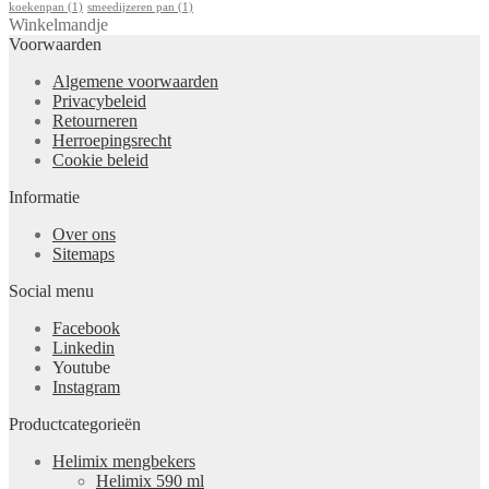
koekenpan
(1)
smeedijzeren pan
(1)
Winkelmandje
Voorwaarden
Algemene voorwaarden
Privacybeleid
Retourneren
Herroepingsrecht
Cookie beleid
Informatie
Over ons
Sitemaps
Social menu
Facebook
Linkedin
Youtube
Instagram
Productcategorieën
Helimix mengbekers
Helimix 590 ml