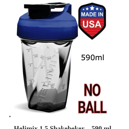
Helimix 1.5 Shakebeker – 590 ml –