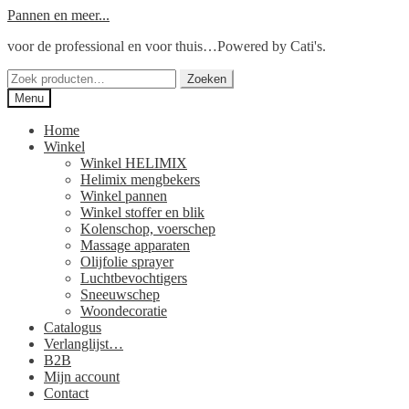
Ga
Ga
Pannen en meer...
door
naar
voor de professional en voor thuis…Powered by Cati's.
naar
de
navigatie
inhoud
Zoeken
Zoeken
naar:
Menu
Home
Winkel
Winkel HELIMIX
Helimix mengbekers
Winkel pannen
Winkel stoffer en blik
Kolenschop, voerschep
Massage apparaten
Olijfolie sprayer
Luchtbevochtigers
Sneeuwschep
Woondecoratie
Catalogus
Verlanglijst…
B2B
Mijn account
Contact