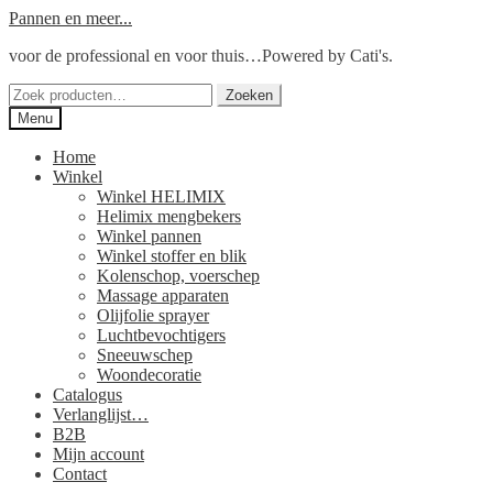
Ga
Ga
Pannen en meer...
door
naar
voor de professional en voor thuis…Powered by Cati's.
naar
de
navigatie
inhoud
Zoeken
Zoeken
naar:
Menu
Home
Winkel
Winkel HELIMIX
Helimix mengbekers
Winkel pannen
Winkel stoffer en blik
Kolenschop, voerschep
Massage apparaten
Olijfolie sprayer
Luchtbevochtigers
Sneeuwschep
Woondecoratie
Catalogus
Verlanglijst…
B2B
Mijn account
Contact