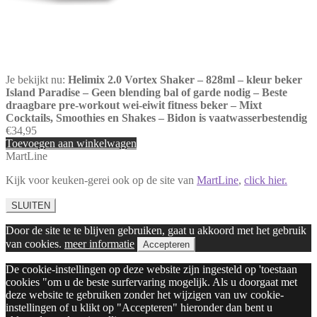
Je bekijkt nu:
Helimix 2.0 Vortex Shaker – 828ml – kleur beker
Island Paradise – Geen blending bal of garde nodig – Beste
draagbare pre-workout wei-eiwit fitness beker – Mixt
Cocktails, Smoothies en Shakes – Bidon is vaatwasserbestendig
€
34,95
Toevoegen aan winkelwagen
MartLine
Kijk voor keuken-gerei ook op de site van
MartLine
,
click hier.
SLUITEN
Door de site te te blijven gebruiken, gaat u akkoord met het gebruik
van cookies.
meer informatie
Accepteren
De cookie-instellingen op deze website zijn ingesteld op 'toestaan
cookies "om u de beste surfervaring mogelijk. Als u doorgaat met
deze website te gebruiken zonder het wijzigen van uw cookie-
instellingen of u klikt op "Accepteren" hieronder dan bent u