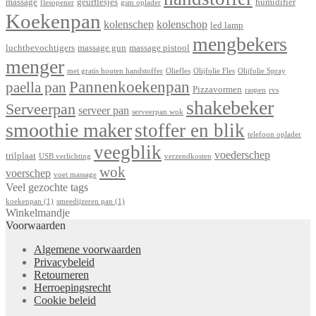
massage
geurflesjes
humidifier
flesopener
gsm oplader
Koekenpan
kolenschep
kolenschop
led lamp
mengbekers
luchtbevochtigers
massage gun
massage pistool
menger
met gratis houten handstoffer
Oliefles
Olijfolie Fles
Olijfolie Spray
Pannenkoekenpan
paella pan
Pizzavormen
raspen
rvs
shakebeker
Serveerpan
serveer pan
serveerpan wok
smoothie maker
stoffer en blik
telefoon oplader
veegblik
voederschep
trilplaat
USB verlichting
verzendkosten
wok
voerschep
voet massage
Veel gezochte tags
koekenpan
(1)
smeedijzeren pan
(1)
Winkelmandje
Voorwaarden
Algemene voorwaarden
Privacybeleid
Retourneren
Herroepingsrecht
Cookie beleid