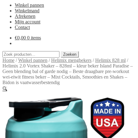
Winkel pannen
Winkelmand
Afrekenen
Mijn account
Contact
€
0,00
0 items
Zoeken
Zoeken
naar:
Home
/
Winkel pannen
/
Helimix mengbekers
/
Helimix 828 ml
/
Helimix 2.0 Vortex Shaker – 828ml – kleur beker Island Paradise –
Geen blending bal of garde nodig – Beste draagbare pre-workout
wei-eiwit fitness beker – Mixt Cocktails, Smoothies en Shakes –
Bidon is vaatwasserbestendig
🔍