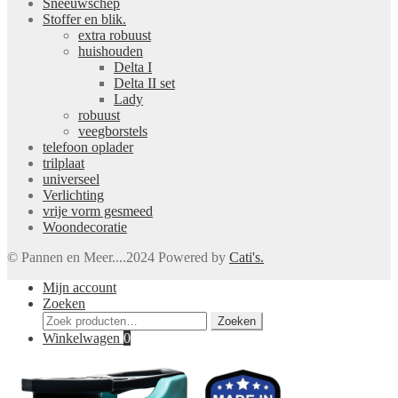
Sneeuwschep
Stoffer en blik.
extra robuust
huishouden
Delta I
Delta II set
Lady
robuust
veegborstels
telefoon oplader
trilplaat
universeel
Verlichting
vrije vorm gesmeed
Woondecoratie
© Pannen en Meer....2024 Powered by
Cati's.
Mijn account
Zoeken
Zoeken
Zoeken
naar:
Winkelwagen
0