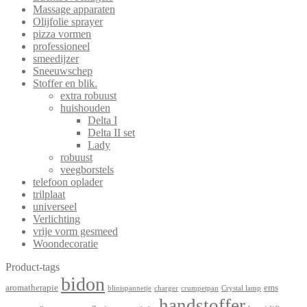
Massage apparaten
Olijfolie sprayer
pizza vormen
professioneel
smeedijzer
Sneeuwschep
Stoffer en blik.
extra robuust
huishouden
Delta I
Delta II set
Lady
robuust
veegborstels
telefoon oplader
trilplaat
universeel
Verlichting
vrije vorm gesmeed
Woondecoratie
Product-tags
bidon
aromatherapie
ems
blinispannetje
charger
crumpetpan
Crystal lamp
handstoffer