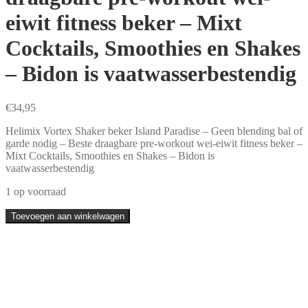
eiwit fitness beker – Mixt
Cocktails, Smoothies en Shakes
– Bidon is vaatwasserbestendig
€
34,95
Helimix Vortex Shaker beker Island Paradise – Geen blending bal of
garde nodig – Beste draagbare pre-workout wei-eiwit fitness beker –
Mixt Cocktails, Smoothies en Shakes – Bidon is
vaatwasserbestendig
1 op voorraad
Helimix
Toevoegen aan winkelwagen
2.0
Vortex
Shaker
-
828ml
-
kleur