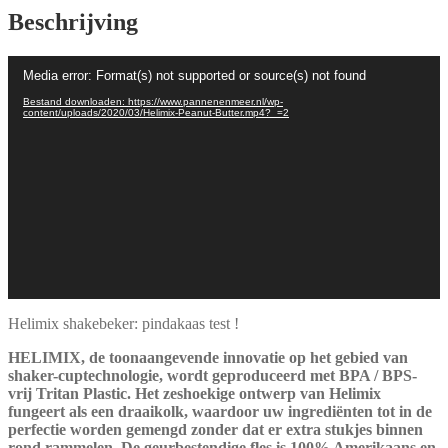
-
Beschrijving
Bidon
is
Videospeler
vaatwasserbestendig
Media error: Format(s) not supported or source(s) not found
aantal
Bestand downloaden: https://www.pannenenmeer.nl/wp-
content/uploads/2020/03/Helimix-Peanut-Butter.mp4?_=2
Helimix shakebeker: pindakaas test !
HELIMIX, de toonaangevende innovatie op het gebied van
shaker-cuptechnologie, wordt geproduceerd met BPA / BPS-
vrij Tritan Plastic. Het zeshoekige ontwerp van Helimix
fungeert als een draaikolk, waardoor uw ingrediënten tot in de
perfectie worden gemengd zonder dat er extra stukjes binnen
rond rammelen. De geurbestendige fles is 100% Amerikaans en