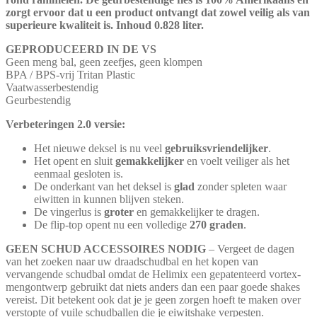
zorgt ervoor dat u een product ontvangt dat zowel veilig als van
superieure kwaliteit is. Inhoud 0.828 liter.
GEPRODUCEERD IN DE VS
Geen meng bal, geen zeefjes, geen klompen
BPA / BPS-vrij Tritan Plastic
Vaatwasserbestendig
Geurbestendig
Verbeteringen 2.0 versie:
Het nieuwe deksel is nu veel
gebruiksvriendelijker
.
Het opent en sluit
gemakkelijker
en voelt veiliger als het
eenmaal gesloten is.
De onderkant van het deksel is
glad
zonder spleten waar
eiwitten in kunnen blijven steken.
De vingerlus is
groter
en gemakkelijker te dragen.
De flip-top opent nu een volledige
270 graden
.
GEEN SCHUD ACCESSOIRES NODIG
– Vergeet de dagen
van het zoeken naar uw draadschudbal en het kopen van
vervangende schudbal omdat de Helimix een gepatenteerd vortex-
mengontwerp gebruikt dat niets anders dan een paar goede shakes
vereist. Dit betekent ook dat je je geen zorgen hoeft te maken over
verstopte of vuile schudballen die je eiwitshake verpesten.