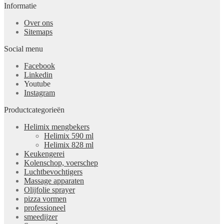
Informatie
Over ons
Sitemaps
Social menu
Facebook
Linkedin
Youtube
Instagram
Productcategorieën
Helimix mengbekers
Helimix 590 ml
Helimix 828 ml
Keukengerei
Kolenschop, voerschep
Luchtbevochtigers
Massage apparaten
Olijfolie sprayer
pizza vormen
professioneel
smeedijzer