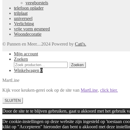
veegborstels
telefoon oplader
trilplaat
universeel
Verlichting
vrije vorm gesmeed
Woondecoratie
© Pannen en Meer....2024 Powered by
Cati's.
Mijn account
Zoeken
Zoeken
Zoeken
naar:
Winkelwagen
0
MartLine
Kijk voor keuken-gerei ook op de site van
MartLine
,
click hier.
SLUITEN
Door de site te te blijven gebruiken, gaat u akkoord met het gebruik 
De cookie-instellingen op deze website zijn ingesteld op 'toestaan co
klikt op "Accepteren" hieronder dan bent u akkoord met deze instelli