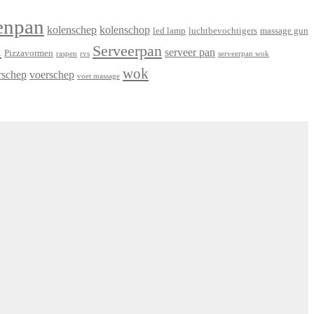
enpan
kolenschep
kolenschop
led lamp
luchtbevochtigers
massage gun
n
Serveerpan
serveer pan
Pizzavormen
raspen
rvs
serveerpan wok
wok
rschep
voerschep
voet massage