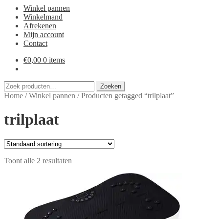
Winkel pannen
Winkelmand
Afrekenen
Mijn account
Contact
€
0,00
0 items
Zoeken
Zoeken
naar:
Home
/
Winkel pannen
/
Producten getagged “trilplaat”
trilplaat
Toont alle 2 resultaten