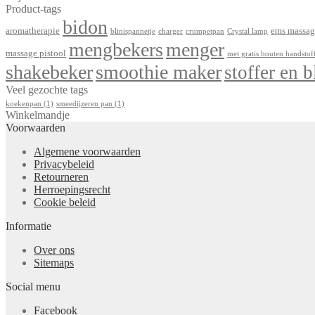
Product-tags
bidon
aromatherapie
ems massag
blinispannetje
charger
crumpetpan
Crystal lamp
mengbekers
menger
massage pistool
met gratis houten handstof
shakebeker
smoothie maker
stoffer en b
Veel gezochte tags
koekenpan
(1)
smeedijzeren pan
(1)
Winkelmandje
Voorwaarden
Algemene voorwaarden
Privacybeleid
Retourneren
Herroepingsrecht
Cookie beleid
Informatie
Over ons
Sitemaps
Social menu
Facebook