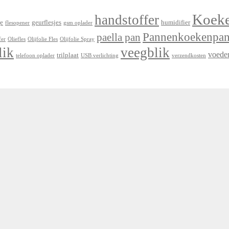
Koek
handstoffer
e
geurflesjes
humidifier
flesopener
gsm oplader
Pannenkoekenpa
paella pan
fer
Oliefles
Olijfolie Fles
Olijfolie Spray
lik
veegblik
voede
trilplaat
telefoon oplader
USB verlichting
verzendkosten