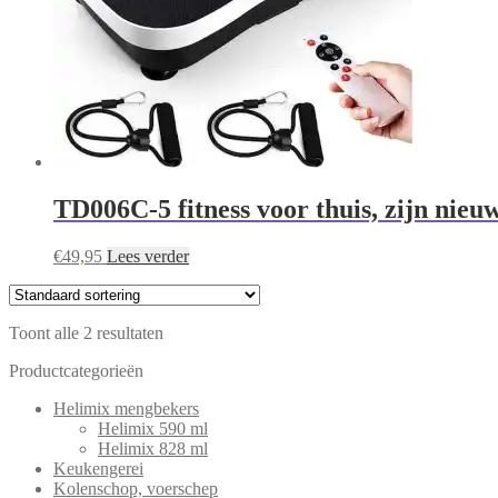
TD006C-5 fitness voor thuis, zijn nie
€
49,95
Lees verder
Toont alle 2 resultaten
Productcategorieën
Helimix mengbekers
Helimix 590 ml
Helimix 828 ml
Keukengerei
Kolenschop, voerschep