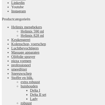
Linkedin
Youtube
Instagram
Productcategorieën
Helimix mengbekers
Helimix 590 ml
Helimix 828 ml
Keukengerei
Kolenschop, voerschep
Luchtbevochtigers
Massage apparaten
Olijfolie sprayer
pizza vormen
professioneel
smeedijzer
Sneeuwschep
Stoffer en blik.
extra robuust
huishouden
Delta I
Delta II set
Lady
robuust