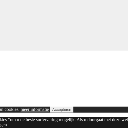
van cookies.
meer informatie
Accepteren
okies "om u de beste surfervaring mogelijk. Als u doorgaat met deze we
ngen.