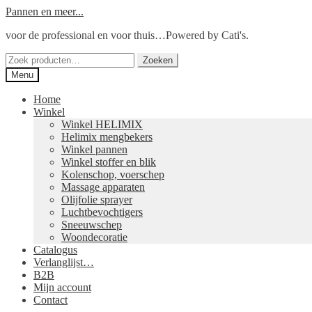
Ga
Ga
Pannen en meer...
door
naar
voor de professional en voor thuis…Powered by Cati's.
naar
de
navigatie
inhoud
Zoeken
Zoeken
naar:
Menu
Home
Winkel
Winkel HELIMIX
Helimix mengbekers
Winkel pannen
Winkel stoffer en blik
Kolenschop, voerschep
Massage apparaten
Olijfolie sprayer
Luchtbevochtigers
Sneeuwschep
Woondecoratie
Catalogus
Verlanglijst…
B2B
Mijn account
Contact