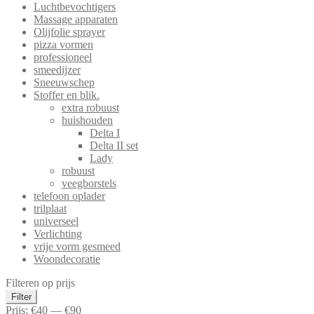
Luchtbevochtigers
Massage apparaten
Olijfolie sprayer
pizza vormen
professioneel
smeedijzer
Sneeuwschep
Stoffer en blik.
extra robuust
huishouden
Delta I
Delta II set
Lady
robuust
veegborstels
telefoon oplader
trilplaat
universeel
Verlichting
vrije vorm gesmeed
Woondecoratie
Filteren op prijs
Min.
Max.
Filter
prijs
prijs
Prijs:
€40
—
€90