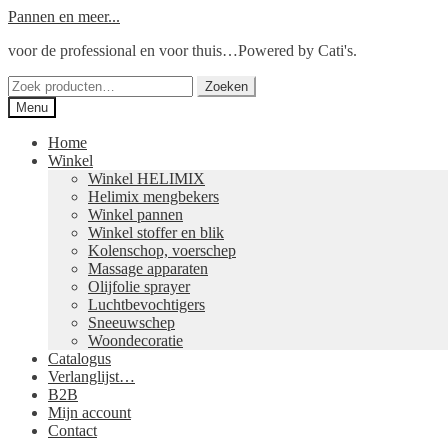
Ga
Ga
Pannen en meer...
door
naar
voor de professional en voor thuis…Powered by Cati's.
naar
de
navigatie
inhoud
Zoeken
Zoeken
naar:
Menu
Home
Winkel
Winkel HELIMIX
Helimix mengbekers
Winkel pannen
Winkel stoffer en blik
Kolenschop, voerschep
Massage apparaten
Olijfolie sprayer
Luchtbevochtigers
Sneeuwschep
Woondecoratie
Catalogus
Verlanglijst…
B2B
Mijn account
Contact