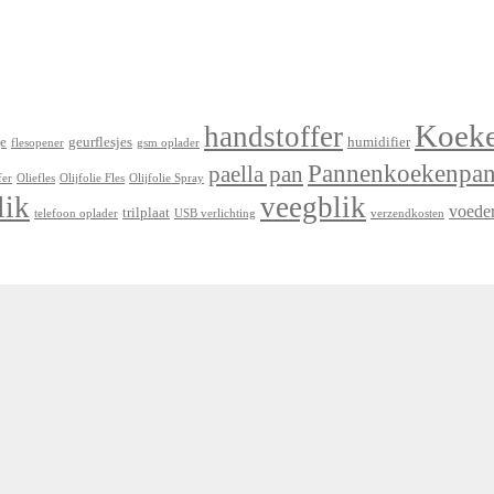
Koek
handstoffer
e
geurflesjes
humidifier
flesopener
gsm oplader
Pannenkoekenpa
paella pan
fer
Oliefles
Olijfolie Fles
Olijfolie Spray
lik
veegblik
voede
trilplaat
telefoon oplader
USB verlichting
verzendkosten