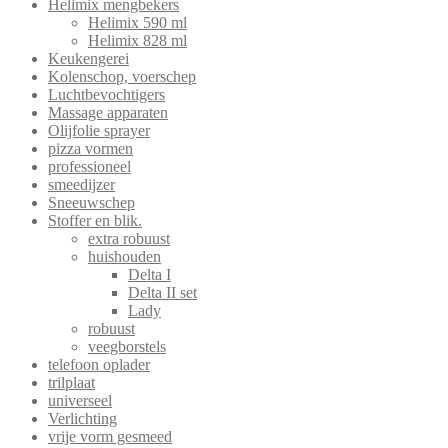
Helimix mengbekers
Helimix 590 ml
Helimix 828 ml
Keukengerei
Kolenschop, voerschep
Luchtbevochtigers
Massage apparaten
Olijfolie sprayer
pizza vormen
professioneel
smeedijzer
Sneeuwschep
Stoffer en blik.
extra robuust
huishouden
Delta I
Delta II set
Lady
robuust
veegborstels
telefoon oplader
trilplaat
universeel
Verlichting
vrije vorm gesmeed