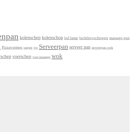
enpan
kolenschep
kolenschop
led lamp
luchtbevochtigers
massage gun
n
Serveerpan
serveer pan
Pizzavormen
raspen
rvs
serveerpan wok
wok
rschep
voerschep
voet massage