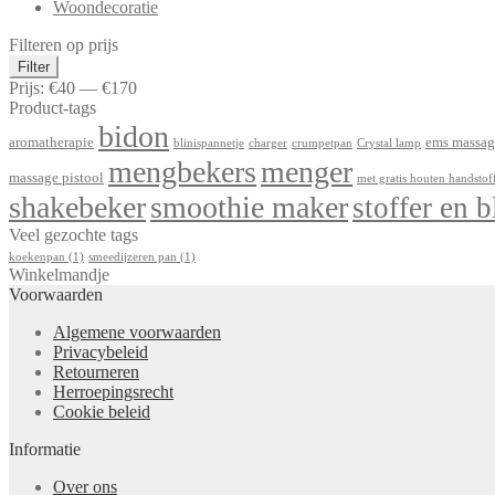
Woondecoratie
Filteren op prijs
Min.
Max.
Filter
prijs
prijs
Prijs:
€40
—
€170
Product-tags
bidon
aromatherapie
ems massag
blinispannetje
charger
crumpetpan
Crystal lamp
mengbekers
menger
massage pistool
met gratis houten handstof
shakebeker
smoothie maker
stoffer en b
Veel gezochte tags
koekenpan
(1)
smeedijzeren pan
(1)
Winkelmandje
Voorwaarden
Algemene voorwaarden
Privacybeleid
Retourneren
Herroepingsrecht
Cookie beleid
Informatie
Over ons