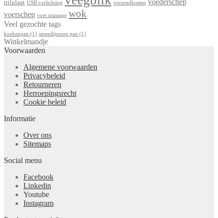
veegblik
voederschep
trilplaat
USB verlichting
verzendkosten
wok
voerschep
voet massage
Veel gezochte tags
koekenpan
(1)
smeedijzeren pan
(1)
Winkelmandje
Voorwaarden
Algemene voorwaarden
Privacybeleid
Retourneren
Herroepingsrecht
Cookie beleid
Informatie
Over ons
Sitemaps
Social menu
Facebook
Linkedin
Youtube
Instagram