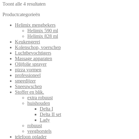
Toont alle 4 resultaten
Productcategorieën
Helimix mengbekers
Helimix 590 ml
Helimix 828 ml
Keukengerei
Kolenschop, voerschep
Luchtbevochtigers
Massage apparaten
Olijfolie sprayer
pizza vormen
professioneel
smeedijzer
Sneeuwschep
Stoffer en blik.
extra robuust
huishouden
Delta I
Delta II set
Lady
robuust
veegborstels
telefoon oplader