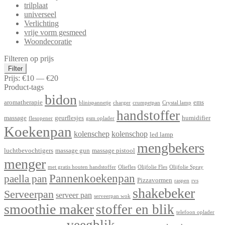
trilplaat
universeel
Verlichting
vrije vorm gesmeed
Woondecoratie
Filteren op prijs
Min.
Max.
Filter
prijs
prijs
Prijs:
€10
—
€20
Product-tags
bidon
aromatherapie
ems
blinispannetje
charger
crumpetpan
Crystal lamp
handstoffer
massage
geurflesjes
humidifier
flesopener
gsm oplader
Koekenpan
kolenschep
kolenschop
led lamp
mengbekers
luchtbevochtigers
massage gun
massage pistool
menger
met gratis houten handstoffer
Oliefles
Olijfolie Fles
Olijfolie Spray
Pannenkoekenpan
paella pan
Pizzavormen
raspen
rvs
shakebeker
Serveerpan
serveer pan
serveerpan wok
smoothie maker
stoffer en blik
telefoon oplader