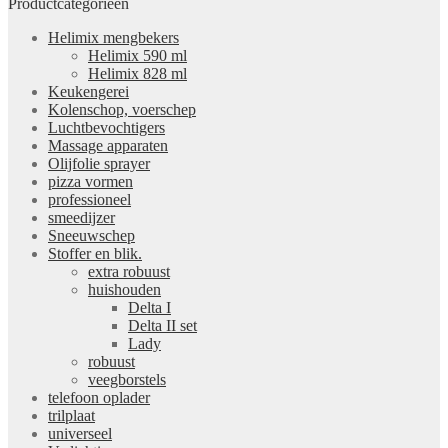
Productcategorieën
Helimix mengbekers
Helimix 590 ml
Helimix 828 ml
Keukengerei
Kolenschop, voerschep
Luchtbevochtigers
Massage apparaten
Olijfolie sprayer
pizza vormen
professioneel
smeedijzer
Sneeuwschep
Stoffer en blik.
extra robuust
huishouden
Delta I
Delta II set
Lady
robuust
veegborstels
telefoon oplader
trilplaat
universeel