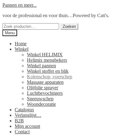
Ga
Ga
Pannen en meer...
door
naar
voor de professional en voor thuis…Powered by Cati's.
naar
de
navigatie
inhoud
Zoeken
Zoeken
naar:
Menu
Home
Winkel
Winkel HELIMIX
Helimix mengbekers
Winkel pannen
Winkel stoffer en blik
Kolenschop, voerschep
Massage apparaten
Olijfolie sprayer
Luchtbevochtigers
Sneeuwschep
Woondecoratie
Catalogus
Verlanglijst…
B2B
Mijn account
Contact