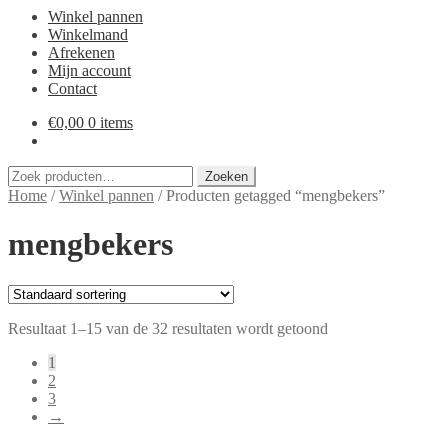
Winkel pannen
Winkelmand
Afrekenen
Mijn account
Contact
€
0,00
0 items
Zoeken
Zoeken
naar:
Home
/
Winkel pannen
/
Producten getagged “mengbekers”
mengbekers
Resultaat 1–15 van de 32 resultaten wordt getoond
1
2
3
→