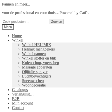
Ga
Ga
Pannen en meer...
door
naar
voor de professional en voor thuis…Powered by Cati's.
naar
de
navigatie
inhoud
Zoeken
Zoeken
naar:
Menu
Home
Winkel
Winkel HELIMIX
Helimix mengbekers
Winkel pannen
Winkel stoffer en blik
Kolenschop, voerschep
Massage apparaten
Olijfolie sprayer
Luchtbevochtigers
Sneeuwschep
Woondecoratie
Catalogus
Verlanglijst…
B2B
Mijn account
Contact