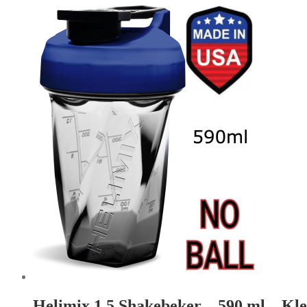
Helimix 1.5 Shakebeker – 590 ml – Kle