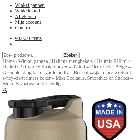
Winkel pannen
Winkelmand
Afrekenen
Mijn account
Contact
€
0,00
0 items
Zoeken
Zoeken
naar:
Home
/
Winkel pannen
/
Helimix mengbekers
/
Helimix 828 ml
/
Helimix 2.0 Vortex Shaker beker – 828ml – Kleur Leder Beige –
Geen blending bal of garde nodig – Beste draagbare pre-workout
whey-eiwit fitness beker – Mixt Cocktails, Smoothies en Shakes –
Bidon is vaatwasserbestendig
🔍