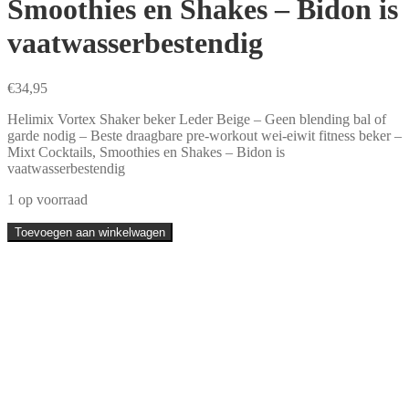
Smoothies en Shakes – Bidon is
vaatwasserbestendig
€
34,95
Helimix Vortex Shaker beker Leder Beige – Geen blending bal of
garde nodig – Beste draagbare pre-workout wei-eiwit fitness beker –
Mixt Cocktails, Smoothies en Shakes – Bidon is
vaatwasserbestendig
1 op voorraad
Helimix
Toevoegen aan winkelwagen
2.0
Vortex
Shaker
beker
-
828ml
-
Kleur
Leder
Beige