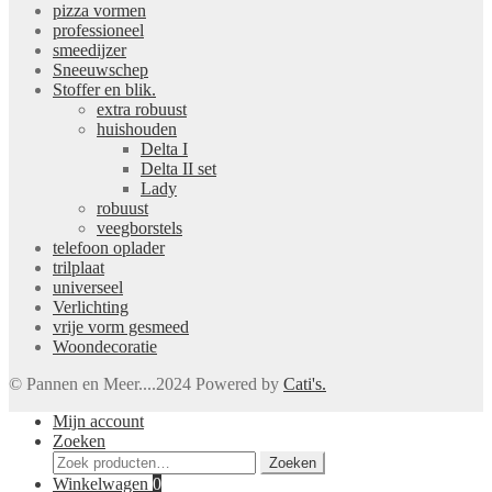
pizza vormen
professioneel
smeedijzer
Sneeuwschep
Stoffer en blik.
extra robuust
huishouden
Delta I
Delta II set
Lady
robuust
veegborstels
telefoon oplader
trilplaat
universeel
Verlichting
vrije vorm gesmeed
Woondecoratie
© Pannen en Meer....2024 Powered by
Cati's.
Mijn account
Zoeken
Zoeken
Zoeken
naar:
Winkelwagen
0