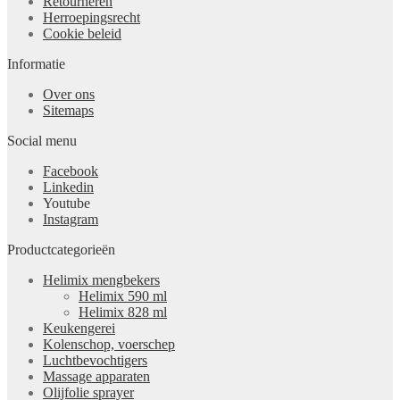
Retourneren
Herroepingsrecht
Cookie beleid
Informatie
Over ons
Sitemaps
Social menu
Facebook
Linkedin
Youtube
Instagram
Productcategorieën
Helimix mengbekers
Helimix 590 ml
Helimix 828 ml
Keukengerei
Kolenschop, voerschep
Luchtbevochtigers
Massage apparaten
Olijfolie sprayer