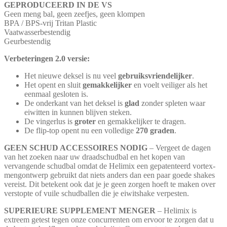
GEPRODUCEERD IN DE VS
Geen meng bal, geen zeefjes, geen klompen
BPA / BPS-vrij Tritan Plastic
Vaatwasserbestendig
Geurbestendig
Verbeteringen 2.0 versie:
Het nieuwe deksel is nu veel
gebruiksvriendelijker
.
Het opent en sluit
gemakkelijker
en voelt veiliger als het
eenmaal gesloten is.
De onderkant van het deksel is
glad
zonder spleten waar
eiwitten in kunnen blijven steken.
De vingerlus is
groter
en gemakkelijker te dragen.
De flip-top opent nu een volledige
270 graden
.
GEEN SCHUD ACCESSOIRES NODIG
– Vergeet de dagen
van het zoeken naar uw draadschudbal en het kopen van
vervangende schudbal omdat de Helimix een gepatenteerd vortex-
mengontwerp gebruikt dat niets anders dan een paar goede shakes
vereist. Dit betekent ook dat je je geen zorgen hoeft te maken over
verstopte of vuile schudballen die je eiwitshake verpesten.
SUPERIEURE SUPPLEMENT MENGER
– Helimix is
extreem getest tegen onze concurrenten om ervoor te zorgen dat u