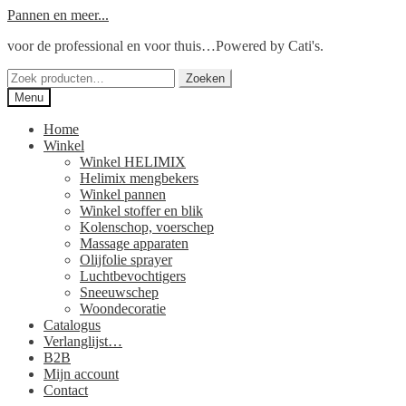
Ga
Ga
Pannen en meer...
door
naar
voor de professional en voor thuis…Powered by Cati's.
naar
de
navigatie
inhoud
Zoeken
Zoeken
naar:
Menu
Home
Winkel
Winkel HELIMIX
Helimix mengbekers
Winkel pannen
Winkel stoffer en blik
Kolenschop, voerschep
Massage apparaten
Olijfolie sprayer
Luchtbevochtigers
Sneeuwschep
Woondecoratie
Catalogus
Verlanglijst…
B2B
Mijn account
Contact