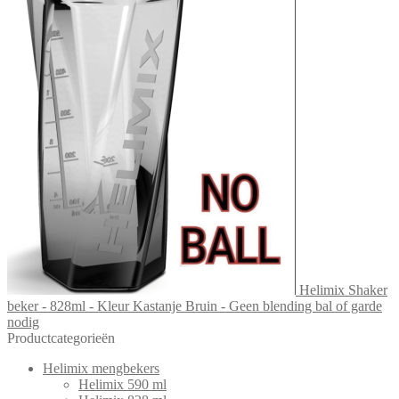
Helimix Shaker
beker - 828ml - Kleur Kastanje Bruin - Geen blending bal of garde
nodig
Productcategorieën
Helimix mengbekers
Helimix 590 ml