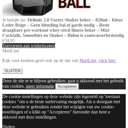
Je bekijkt nu:
Helimix 2.0 Vortex Shaker beker – 828ml – Kleur
Leder Beige – Geen blending bal of garde nodig – Beste
draagbare pre-workout whey-eiwit fitness beker – Mixt
Cocktails, Smoothies en Shakes – Bidon is vaatwasserbestendig
€
34,95
Toevoegen aan winkelwagen
MartLine
Kijk voor keuken-gerei ook op de site van
MartLine
,
click hier.
SLUITEN
Door de site te te blijven gebruiken, gaat u akkoord met het gebruik
van cookies.
meer informatie
Accepteren
De cookie-instellingen op deze website zijn ingesteld op 'toestaan
cookies "om u de beste surfervaring mogelijk. Als u doorgaat met
deze website te gebruiken zonder het wijzigen van uw cookie-
instellingen of u klikt op "Accepteren" hieronder dan bent u
akkoord met deze instellingen.
Sluiten