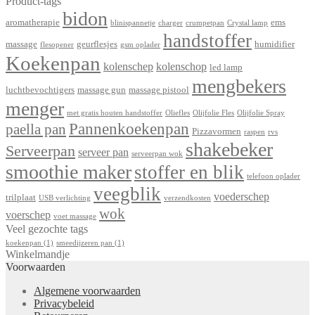
Product-tags
bidon
aromatherapie
ems
blinispannetje
charger
crumpetpan
Crystal lamp
handstoffer
massage
geurflesjes
humidifier
flesopener
gsm oplader
Koekenpan
kolenschep
kolenschop
led lamp
mengbekers
luchtbevochtigers
massage gun
massage pistool
menger
met gratis houten handstoffer
Oliefles
Olijfolie Fles
Olijfolie Spray
Pannenkoekenpan
paella pan
Pizzavormen
raspen
rvs
shakebeker
Serveerpan
serveer pan
serveerpan wok
smoothie maker
stoffer en blik
telefoon oplader
veegblik
voederschep
trilplaat
USB verlichting
verzendkosten
wok
voerschep
voet massage
Veel gezochte tags
koekenpan
(1)
smeedijzeren pan
(1)
Winkelmandje
Voorwaarden
Algemene voorwaarden
Privacybeleid