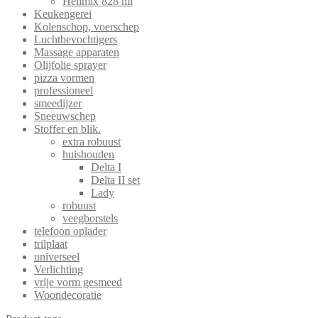
Helimix 828 ml
Keukengerei
Kolenschop, voerschep
Luchtbevochtigers
Massage apparaten
Olijfolie sprayer
pizza vormen
professioneel
smeedijzer
Sneeuwschep
Stoffer en blik.
extra robuust
huishouden
Delta I
Delta II set
Lady
robuust
veegborstels
telefoon oplader
trilplaat
universeel
Verlichting
vrije vorm gesmeed
Woondecoratie