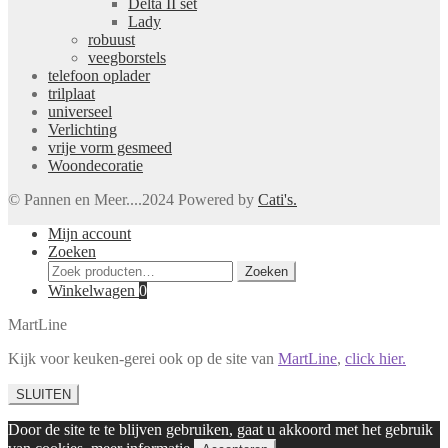
Delta II set
Lady
robuust
veegborstels
telefoon oplader
trilplaat
universeel
Verlichting
vrije vorm gesmeed
Woondecoratie
© Pannen en Meer....2024 Powered by
Cati's.
Mijn account
Zoeken
Zoeken
Zoeken
naar:
Winkelwagen
0
MartLine
Kijk voor keuken-gerei ook op de site van
MartLine
,
click hier.
SLUITEN
Door de site te te blijven gebruiken, gaat u akkoord met het gebruik