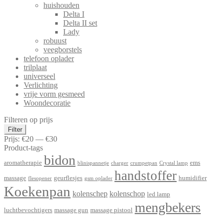
huishouden
Delta I
Delta II set
Lady
robuust
veegborstels
telefoon oplader
trilplaat
universeel
Verlichting
vrije vorm gesmeed
Woondecoratie
Filteren op prijs
Min.
Max.
Filter
prijs
prijs
Prijs:
€20
—
€30
Product-tags
bidon
aromatherapie
ems
blinispannetje
charger
crumpetpan
Crystal lamp
handstoffer
massage
geurflesjes
humidifier
flesopener
gsm oplader
Koekenpan
kolenschep
kolenschop
led lamp
mengbekers
luchtbevochtigers
massage gun
massage pistool