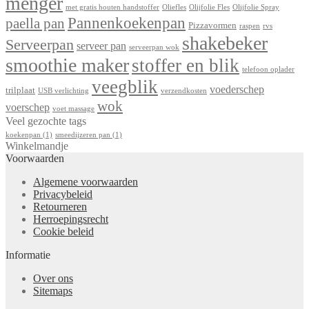
menger
met gratis houten handstoffer
Oliefles
Olijfolie Fles
Olijfolie Spray
Pannenkoekenpan
paella pan
Pizzavormen
raspen
rvs
shakebeker
Serveerpan
serveer pan
serveerpan wok
smoothie maker
stoffer en blik
telefoon oplader
veegblik
voederschep
trilplaat
USB verlichting
verzendkosten
wok
voerschep
voet massage
Veel gezochte tags
koekenpan
(1)
smeedijzeren pan
(1)
Winkelmandje
Voorwaarden
Algemene voorwaarden
Privacybeleid
Retourneren
Herroepingsrecht
Cookie beleid
Informatie
Over ons
Sitemaps