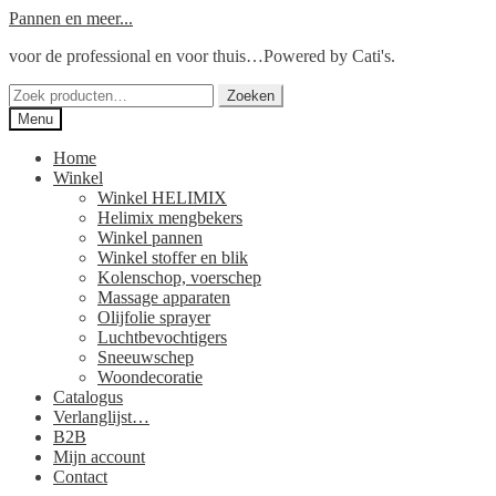
Ga
Ga
Pannen en meer...
door
naar
voor de professional en voor thuis…Powered by Cati's.
naar
de
navigatie
inhoud
Zoeken
Zoeken
naar:
Menu
Home
Winkel
Winkel HELIMIX
Helimix mengbekers
Winkel pannen
Winkel stoffer en blik
Kolenschop, voerschep
Massage apparaten
Olijfolie sprayer
Luchtbevochtigers
Sneeuwschep
Woondecoratie
Catalogus
Verlanglijst…
B2B
Mijn account
Contact