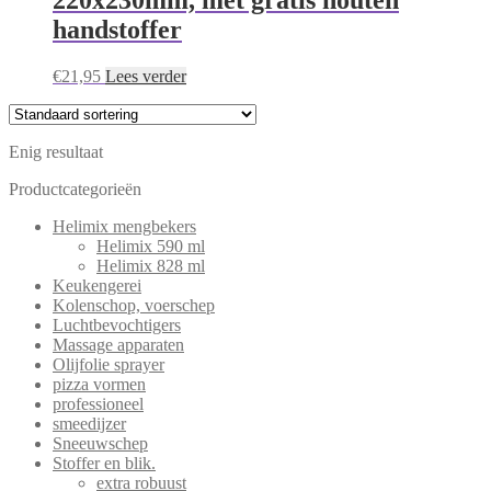
handstoffer
€
21,95
Lees verder
Enig resultaat
Productcategorieën
Helimix mengbekers
Helimix 590 ml
Helimix 828 ml
Keukengerei
Kolenschop, voerschep
Luchtbevochtigers
Massage apparaten
Olijfolie sprayer
pizza vormen
professioneel
smeedijzer
Sneeuwschep
Stoffer en blik.
extra robuust