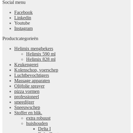
Social menu
Facebook
Linkedin
Youtube
Instagram
Productcategorieën
Helimix mengbekers
Helimix 590 ml
Helimix 828 ml
Keukengerei
Kolenschop, voerschep
Luchtbevochtigers
Massage apparaten
Olijfolie sprayer
pizza vormen
professioneel
smeedijzer
Sneeuwschep
Stoffer en blik.
extra robuust
huishouden
Delta I