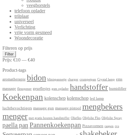
veegborstels
telefoon oplader
trilplaat
universeel
Verlichting
vrije vorm gesmeed
Woondecoratie
Filteren op prijs
Min.
Max.
Filter
prijs
prijs
Prijs:
€10
—
€40
Product-tags
bidon
aromatherapie
ems
blinispannetje
charger
crumpetpan
Crystal lamp
handstoffer
massage
geurflesjes
humidifier
flesopener
gsm oplader
Koekenpan
kolenschep
kolenschop
led lamp
mengbekers
luchtbevochtigers
massage gun
massage pistool
menger
met gratis houten handstoffer
Oliefles
Olijfolie Fles
Olijfolie Spray
Pannenkoekenpan
paella pan
Pizzavormen
raspen
rvs
shakebeker
Serveerpan