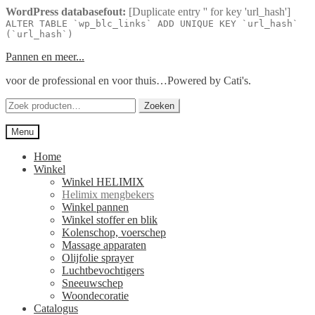
WordPress databasefout:
[Duplicate entry '' for key 'url_hash']
ALTER TABLE `wp_blc_links` ADD UNIQUE KEY `url_hash`
(`url_hash`)
Ga
Ga
Pannen en meer...
door
naar
voor de professional en voor thuis…Powered by Cati's.
naar
de
navigatie
inhoud
Zoeken
Zoeken
naar:
Menu
Home
Winkel
Winkel HELIMIX
Helimix mengbekers
Winkel pannen
Winkel stoffer en blik
Kolenschop, voerschep
Massage apparaten
Olijfolie sprayer
Luchtbevochtigers
Sneeuwschep
Woondecoratie
Catalogus