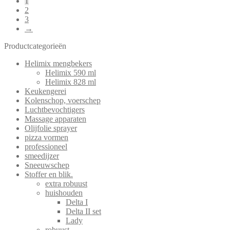
1
2
3
→
Productcategorieën
Helimix mengbekers
Helimix 590 ml
Helimix 828 ml
Keukengerei
Kolenschop, voerschep
Luchtbevochtigers
Massage apparaten
Olijfolie sprayer
pizza vormen
professioneel
smeedijzer
Sneeuwschep
Stoffer en blik.
extra robuust
huishouden
Delta I
Delta II set
Lady
robuust