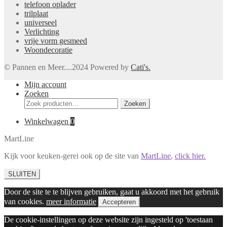
telefoon oplader
trilplaat
universeel
Verlichting
vrije vorm gesmeed
Woondecoratie
© Pannen en Meer....2024 Powered by
Cati's.
Mijn account
Zoeken
Zoeken
Zoeken
naar:
Winkelwagen
0
MartLine
Kijk voor keuken-gerei ook op de site van
MartLine
,
click hier.
SLUITEN
Door de site te te blijven gebruiken, gaat u akkoord met het gebruik
van cookies.
meer informatie
Accepteren
De cookie-instellingen op deze website zijn ingesteld op 'toestaan