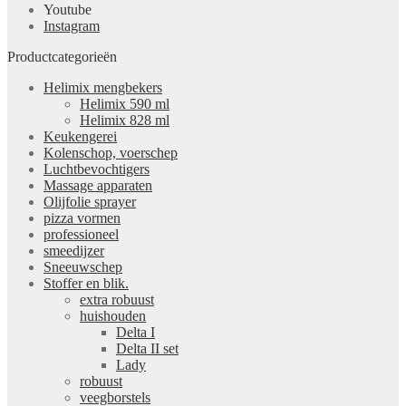
Youtube
Instagram
Productcategorieën
Helimix mengbekers
Helimix 590 ml
Helimix 828 ml
Keukengerei
Kolenschop, voerschep
Luchtbevochtigers
Massage apparaten
Olijfolie sprayer
pizza vormen
professioneel
smeedijzer
Sneeuwschep
Stoffer en blik.
extra robuust
huishouden
Delta I
Delta II set
Lady
robuust
veegborstels