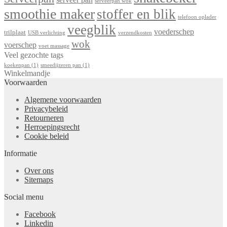
serveer pan
serveerpan wok
smoothie maker
stoffer en blik
telefoon oplader
veegblik
voederschep
trilplaat
USB verlichting
verzendkosten
wok
voerschep
voet massage
Veel gezochte tags
koekenpan
(1)
smeedijzeren pan
(1)
Winkelmandje
Voorwaarden
Algemene voorwaarden
Privacybeleid
Retourneren
Herroepingsrecht
Cookie beleid
Informatie
Over ons
Sitemaps
Social menu
Facebook
Linkedin