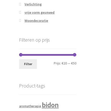
Verlichting
vrije vorm gesmeed
Woondecoratie
Filteren op prijs
Min.
Max.
Prijs:
€20
—
€50
Filter
prijs
prijs
Product-tags
bidon
aromatherapie