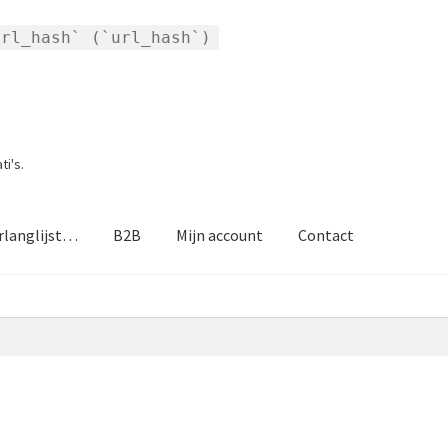
url_hash` (`url_hash`)
i's.
rlanglijst…
B2B
Mijn account
Contact