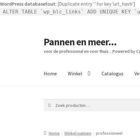
WordPress databasefout:
[Duplicate entry '' for key 'url_hash']
ALTER TABLE `wp_blc_links` ADD UNIQUE KEY `
Pannen en meer...
Ga
Ga
door
naar
voor de professional en voor thuis…Powered by Cat
naar
de
navigatie
inhoud
Home
Winkel
Catalogus
Ve
Zoeken
Zoeken
naar:
Home
Winkel pannen
professioneel