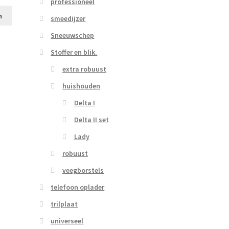
professioneel
n
smeedijzer
Sneeuwschep
Stoffer en blik.
extra robuust
huishouden
Delta I
Delta II set
Lady
robuust
veegborstels
telefoon oplader
trilplaat
universeel