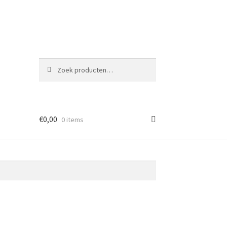
Zoeken
Zoeken
naar:
€
0,00
0 items