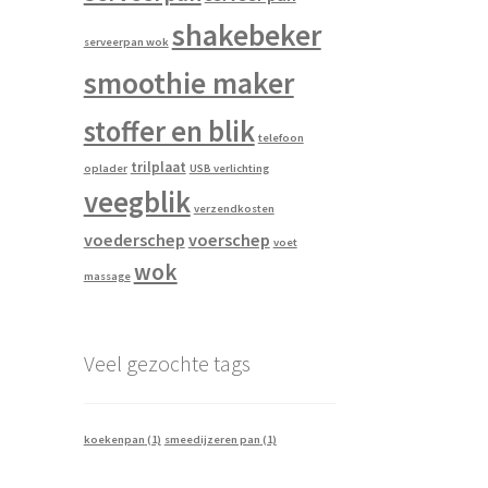
shakebeker
serveerpan wok
smoothie maker
stoffer en blik
telefoon
trilplaat
oplader
USB verlichting
veegblik
verzendkosten
voederschep
voerschep
voet
wok
massage
Veel gezochte tags
koekenpan
(1)
smeedijzeren pan
(1)