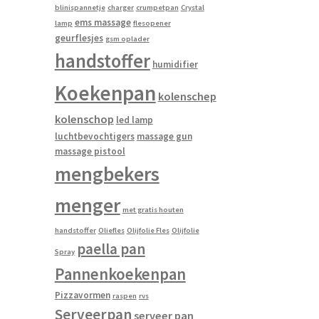
blinispannetje
charger
crumpetpan
Crystal
ems massage
lamp
flesopener
geurflesjes
gsm oplader
handstoffer
humidifier
Koekenpan
kolenschep
kolenschop
led lamp
luchtbevochtigers
massage gun
massage pistool
mengbekers
menger
met gratis houten
handstoffer
Oliefles
Olijfolie Fles
Olijfolie
paella pan
Spray
Pannenkoekenpan
Pizzavormen
raspen
rvs
Serveerpan
serveer pan