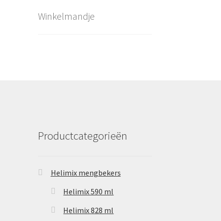
Winkelmandje
Productcategorieën
Helimix mengbekers
Helimix 590 ml
Helimix 828 ml