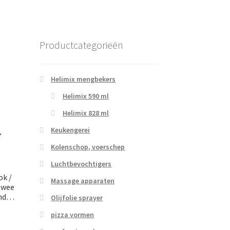
Productcategorieën
Helimix mengbekers
Helimix 590 ml
Helimix 828 ml
Keukengerei
Kolenschop, voerschep
Luchtbevochtigers
ok /
Massage apparaten
twee
and…
Olijfolie sprayer
pizza vormen