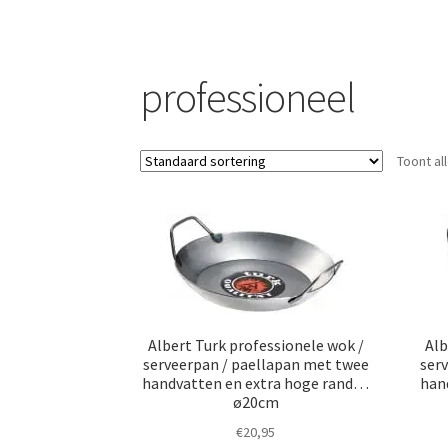
professioneel
Toont al
Albert Turk professionele wok /
Alb
serveerpan / paellapan met twee
ser
handvatten en extra hoge rand…
han
ø20cm
€
20,95