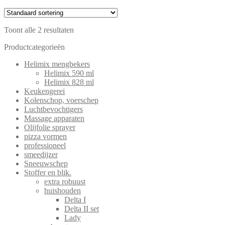
Toont alle 2 resultaten
Productcategorieën
Helimix mengbekers
Helimix 590 ml
Helimix 828 ml
Keukengerei
Kolenschop, voerschep
Luchtbevochtigers
Massage apparaten
Olijfolie sprayer
pizza vormen
professioneel
smeedijzer
Sneeuwschep
Stoffer en blik.
extra robuust
huishouden
Delta I
Delta II set
Lady