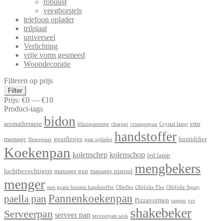
robuust
veegborstels
telefoon oplader
trilplaat
universeel
Verlichting
vrije vorm gesmeed
Woondecoratie
Filteren op prijs
Min.
Max.
Filter
prijs
prijs
Prijs:
€0
—
€10
Product-tags
bidon
aromatherapie
ems
blinispannetje
charger
crumpetpan
Crystal lamp
handstoffer
massage
geurflesjes
humidifier
flesopener
gsm oplader
Koekenpan
kolenschep
kolenschop
led lamp
mengbekers
luchtbevochtigers
massage gun
massage pistool
menger
met gratis houten handstoffer
Oliefles
Olijfolie Fles
Olijfolie Spray
Pannenkoekenpan
paella pan
Pizzavormen
raspen
rvs
shakebeker
Serveerpan
serveer pan
serveerpan wok