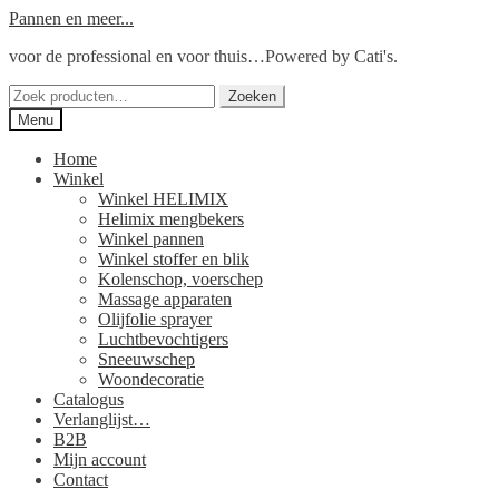
Ga
Ga
Pannen en meer...
door
naar
voor de professional en voor thuis…Powered by Cati's.
naar
de
navigatie
inhoud
Zoeken
Zoeken
naar:
Menu
Home
Winkel
Winkel HELIMIX
Helimix mengbekers
Winkel pannen
Winkel stoffer en blik
Kolenschop, voerschep
Massage apparaten
Olijfolie sprayer
Luchtbevochtigers
Sneeuwschep
Woondecoratie
Catalogus
Verlanglijst…
B2B
Mijn account
Contact