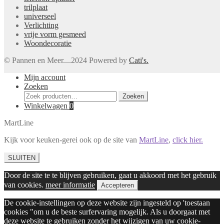
trilplaat
universeel
Verlichting
vrije vorm gesmeed
Woondecoratie
© Pannen en Meer....2024 Powered by
Cati's.
Mijn account
Zoeken
Zoeken
Zoeken
naar:
Winkelwagen
0
MartLine
Kijk voor keuken-gerei ook op de site van
MartLine
,
click hier.
SLUITEN
Door de site te te blijven gebruiken, gaat u akkoord met het gebruik
van cookies.
meer informatie
Accepteren
De cookie-instellingen op deze website zijn ingesteld op 'toestaan
cookies "om u de beste surfervaring mogelijk. Als u doorgaat met
deze website te gebruiken zonder het wijzigen van uw cookie-