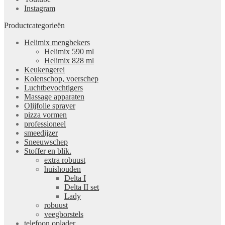
Instagram
Productcategorieën
Helimix mengbekers
Helimix 590 ml
Helimix 828 ml
Keukengerei
Kolenschop, voerschep
Luchtbevochtigers
Massage apparaten
Olijfolie sprayer
pizza vormen
professioneel
smeedijzer
Sneeuwschep
Stoffer en blik.
extra robuust
huishouden
Delta I
Delta II set
Lady
robuust
veegborstels
telefoon oplader