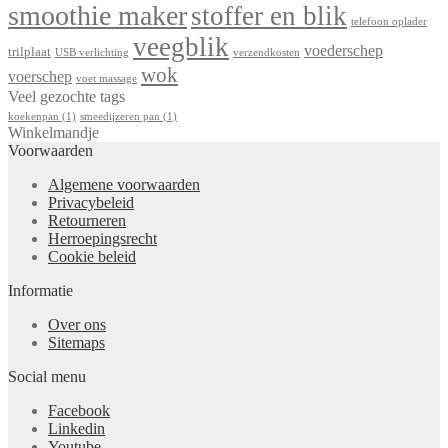
smoothie maker
stoffer en blik
telefoon oplader
veegblik
voederschep
trilplaat
USB verlichting
verzendkosten
wok
voerschep
voet massage
Veel gezochte tags
koekenpan
(1)
smeedijzeren pan
(1)
Winkelmandje
Voorwaarden
Algemene voorwaarden
Privacybeleid
Retourneren
Herroepingsrecht
Cookie beleid
Informatie
Over ons
Sitemaps
Social menu
Facebook
Linkedin
Youtube