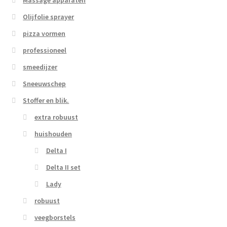
Olijfolie sprayer
pizza vormen
professioneel
smeedijzer
Sneeuwschep
Stoffer en blik.
extra robuust
huishouden
Delta I
Delta II set
Lady
robuust
veegborstels