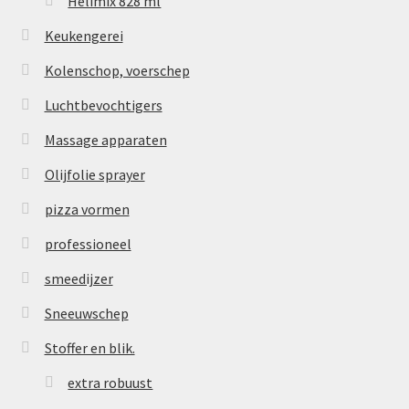
Helimix 828 ml
Keukengerei
Kolenschop, voerschep
Luchtbevochtigers
Massage apparaten
Olijfolie sprayer
pizza vormen
professioneel
smeedijzer
Sneeuwschep
Stoffer en blik.
extra robuust