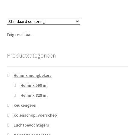
Enig resultaat
Productcategorieën
Helimix mengbekers
Helimix 590 ml
Helimix 828 ml
Keukengerei
Kolenschop, voerschep
Luchtbevochtigers
Massage apparaten