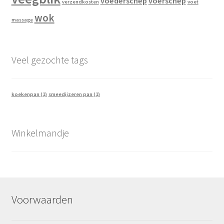
voederschep
voerschep
verzendkosten
voet
wok
massage
Veel gezochte tags
koekenpan
(1)
smeedijzeren pan
(1)
Winkelmandje
Voorwaarden