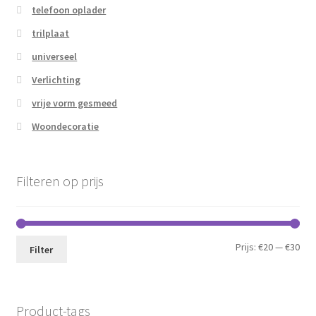
telefoon oplader
trilplaat
universeel
Verlichting
vrije vorm gesmeed
Woondecoratie
Filteren op prijs
Min.
Max
Prijs:
€20
—
€30
Filter
prij
prij
Product-tags