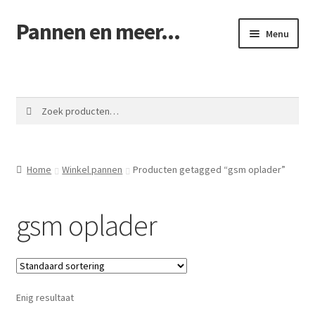
Pannen en meer...
Ga
Ga
Menu
door
naar
naar
de
Winkel pannen
navigatie
inhoud
Winkelmand
Zoeken
Zoeken
naar:
Afrekenen
Home
Winkel pannen
Producten getagged “gsm oplader”
Mijn account
gsm oplader
Contact
Enig resultaat