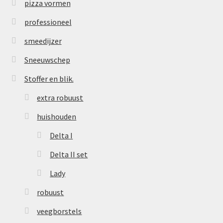
pizza vormen
professioneel
smeedijzer
Sneeuwschep
Stoffer en blik.
extra robuust
huishouden
Delta I
Delta II set
Lady
robuust
veegborstels