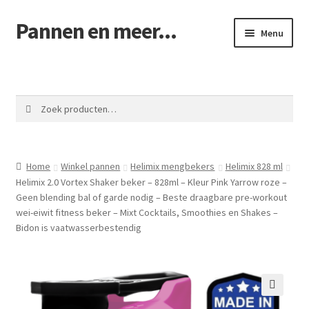
Pannen en meer...
Ga
Ga
Menu
door
naar
naar
de
Winkel pannen
navigatie
inhoud
Winkelmand
Zoeken
Zoeken
naar:
Afrekenen
Home
Winkel pannen
Helimix mengbekers
Helimix 828 ml
Mijn account
Helimix 2.0 Vortex Shaker beker – 828ml – Kleur Pink Yarrow roze –
Geen blending bal of garde nodig – Beste draagbare pre-workout
Contact
wei-eiwit fitness beker – Mixt Cocktails, Smoothies en Shakes –
Bidon is vaatwasserbestendig
🔍