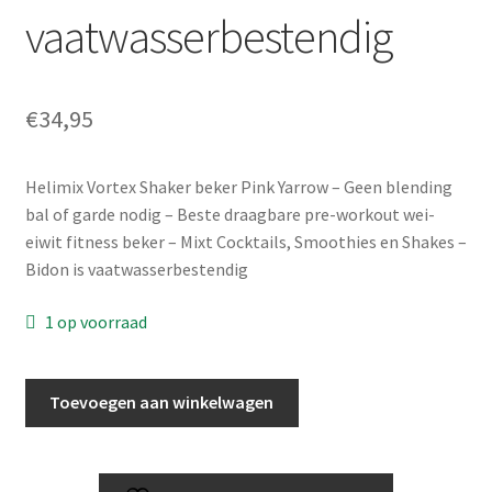
vaatwasserbestendig
€
34,95
Helimix Vortex Shaker beker Pink Yarrow – Geen blending
bal of garde nodig – Beste draagbare pre-workout wei-
eiwit fitness beker – Mixt Cocktails, Smoothies en Shakes –
Bidon is vaatwasserbestendig
1 op voorraad
Helimix
Toevoegen aan winkelwagen
2.0
Vortex
Shaker