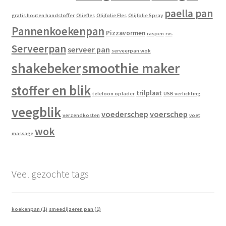
paella pan
gratis houten handstoffer
Oliefles
Olijfolie Fles
Olijfolie Spray
Pannenkoekenpan
Pizzavormen
raspen
rvs
Serveerpan
serveer pan
serveerpan wok
shakebeker
smoothie maker
stoffer en blik
trilplaat
telefoon oplader
USB verlichting
veegblik
voederschep
voerschep
verzendkosten
voet
wok
massage
Veel gezochte tags
koekenpan
(1)
smeedijzeren pan
(1)