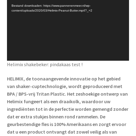
pre-
Bestand downloaden: https://www.pannenenmeer.nl/wp-
workout
content/uploads/2020/03/Helimix-Peanut-Butter.mp4?_=2
wei-
eiwit
fitness
beker
-
Mixt
Cocktails,
Helimix shakebeker: pindakaas test !
Smoothies
HELIMIX, de toonaangevende innovatie op het gebied
en
van shaker-cuptechnologie, wordt geproduceerd met
Shakes
BPA / BPS-vrij Tritan Plastic. Het zeshoekige ontwerp van
-
Helimix fungeert als een draaikolk, waardoor uw
Bidon
ingrediënten tot in de perfectie worden gemengd zonder
is
dat er extra stukjes binnen rond rammelen. De
vaatwasserbestendig
geurbestendige fles is 100% Amerikaans en zorgt ervoor
aantal
dat u een product ontvangt dat zowel veilig als van