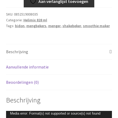
Aan verlanglijst toevoegen
beker
-
SKU:
0852519008035
828ml
Categorie:
Helimix 828 ml
-
Tags:
bidon
,
mengbekers
,
menger
,
shakebeker
,
smoothie maker
Kleur
Pink
Yarrow
roze
Beschrijving
-
Geen
Aanvullende informatie
blending
bal
of
Beoordelingen (0)
garde
nodig
Beschrijving
-
Beste
Videospeler
draagbare
Media error: Format(s) not supported or source(s) not found