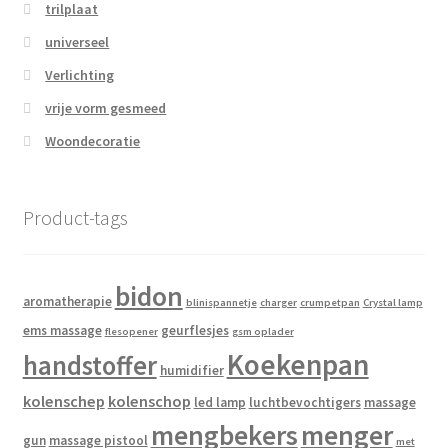
trilplaat
universeel
Verlichting
vrije vorm gesmeed
Woondecoratie
Product-tags
bidon
aromatherapie
blinispannetje
charger
crumpetpan
Crystal lamp
ems massage
geurflesjes
flesopener
gsm oplader
Koekenpan
handstoffer
humidifier
kolenschep
kolenschop
led lamp
luchtbevochtigers
massage
mengbekers
menger
gun
massage pistool
met