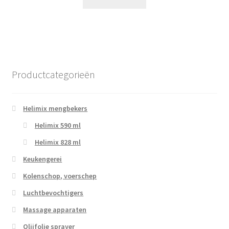
Productcategorieën
Helimix mengbekers
Helimix 590 ml
Helimix 828 ml
Keukengerei
Kolenschop, voerschep
Luchtbevochtigers
Massage apparaten
Olijfolie sprayer