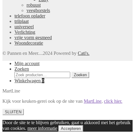
robuust
veegborstels
telefoon oplader
trilplaat
universeel
Verlichting
vrije vorm gesmeed
Woondecoratie
© Pannen en Meer....2024 Powered by
Cati's.
Mijn account
Zoeken
Zoeken
Zoeken
naar:
Winkelwagen
0
MartLine
Kijk voor keuken-gerei ook op de site van
MartLine
,
click hier.
SLUITEN
Door de site te te blijven gebruiken, gaat u akkoord met het gebruik
van cookies.
meer informatie
Accepteren