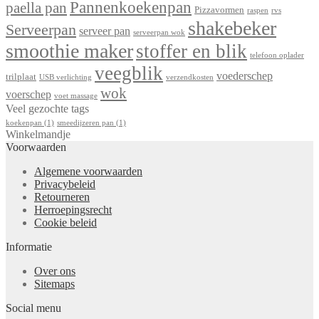
Pannenkoekenpan
paella pan
Pizzavormen
raspen
rvs
shakebeker
Serveerpan
serveer pan
serveerpan wok
smoothie maker
stoffer en blik
telefoon oplader
veegblik
voederschep
trilplaat
USB verlichting
verzendkosten
wok
voerschep
voet massage
Veel gezochte tags
koekenpan
(1)
smeedijzeren pan
(1)
Winkelmandje
Voorwaarden
Algemene voorwaarden
Privacybeleid
Retourneren
Herroepingsrecht
Cookie beleid
Informatie
Over ons
Sitemaps
Social menu