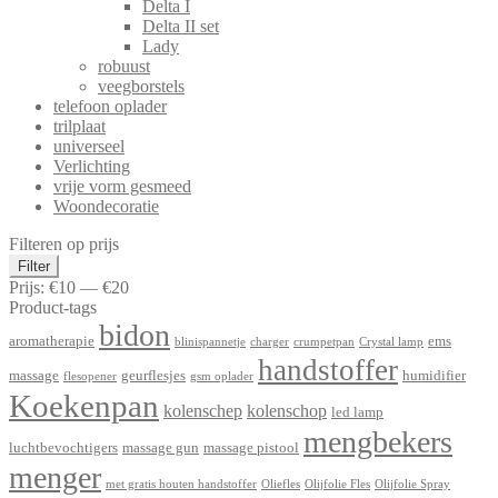
Delta I
Delta II set
Lady
robuust
veegborstels
telefoon oplader
trilplaat
universeel
Verlichting
vrije vorm gesmeed
Woondecoratie
Filteren op prijs
Min.
Max.
Filter
prijs
prijs
Prijs:
€10
—
€20
Product-tags
bidon
aromatherapie
ems
blinispannetje
charger
crumpetpan
Crystal lamp
handstoffer
massage
geurflesjes
humidifier
flesopener
gsm oplader
Koekenpan
kolenschep
kolenschop
led lamp
mengbekers
luchtbevochtigers
massage gun
massage pistool
menger
met gratis houten handstoffer
Oliefles
Olijfolie Fles
Olijfolie Spray