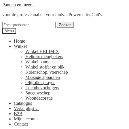
Ga
Ga
Pannen en meer...
door
naar
voor de professional en voor thuis…Powered by Cati's.
naar
de
navigatie
inhoud
Zoeken
Zoeken
naar:
Menu
Home
Winkel
Winkel HELIMIX
Helimix mengbekers
Winkel pannen
Winkel stoffer en blik
Kolenschop, voerschep
Massage apparaten
Olijfolie sprayer
Luchtbevochtigers
Sneeuwschep
Woondecoratie
Catalogus
Verlanglijst…
B2B
Mijn account
Contact