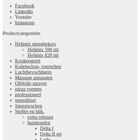
Facebook
Linkedin
Youtube
Instagram
Productcategorieën
Helimix mengbekers
Helimix 590 ml
Helimix 828 ml
Keukengerei
Kolenschop, voerschep
Luchtbevochtigers
Massage apparaten
Olijfolie sprayer
pizza vormen
professioneel
smeedijzer
Sneeuwschep
Stoffer en blik.
extra robuust
huishouden
Delta I
Delta II set
Lady