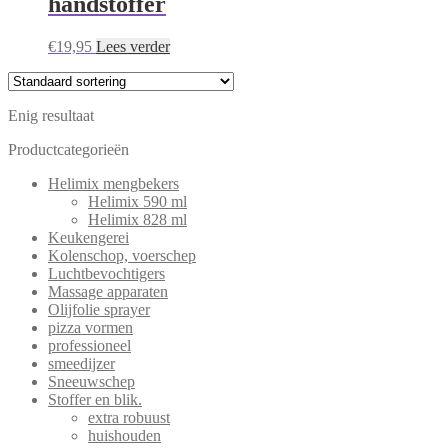
handstoffer
€
19,95
Lees verder
Enig resultaat
Productcategorieën
Helimix mengbekers
Helimix 590 ml
Helimix 828 ml
Keukengerei
Kolenschop, voerschep
Luchtbevochtigers
Massage apparaten
Olijfolie sprayer
pizza vormen
professioneel
smeedijzer
Sneeuwschep
Stoffer en blik.
extra robuust
huishouden