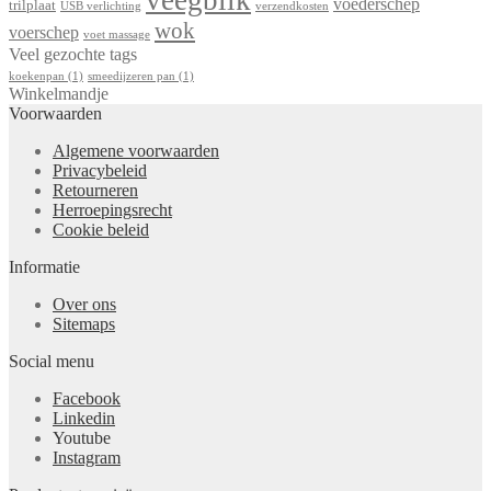
veegblik
voederschep
trilplaat
USB verlichting
verzendkosten
wok
voerschep
voet massage
Veel gezochte tags
koekenpan
(1)
smeedijzeren pan
(1)
Winkelmandje
Voorwaarden
Algemene voorwaarden
Privacybeleid
Retourneren
Herroepingsrecht
Cookie beleid
Informatie
Over ons
Sitemaps
Social menu
Facebook
Linkedin
Youtube
Instagram