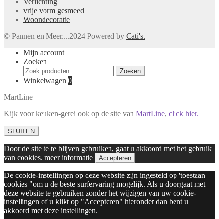
Verlichting
vrije vorm gesmeed
Woondecoratie
© Pannen en Meer....2024 Powered by
Cati's.
Mijn account
Zoeken
Zoeken
Zoeken
naar:
Winkelwagen
0
MartLine
Kijk voor keuken-gerei ook op de site van
MartLine
,
click hier.
SLUITEN
Door de site te te blijven gebruiken, gaat u akkoord met het gebruik
van cookies.
meer informatie
Accepteren
De cookie-instellingen op deze website zijn ingesteld op 'toestaan
cookies "om u de beste surfervaring mogelijk. Als u doorgaat met
deze website te gebruiken zonder het wijzigen van uw cookie-
instellingen of u klikt op "Accepteren" hieronder dan bent u
akkoord met deze instellingen.