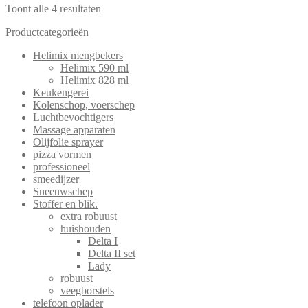
Toont alle 4 resultaten
Productcategorieën
Helimix mengbekers
Helimix 590 ml
Helimix 828 ml
Keukengerei
Kolenschop, voerschep
Luchtbevochtigers
Massage apparaten
Olijfolie sprayer
pizza vormen
professioneel
smeedijzer
Sneeuwschep
Stoffer en blik.
extra robuust
huishouden
Delta I
Delta II set
Lady
robuust
veegborstels
telefoon oplader