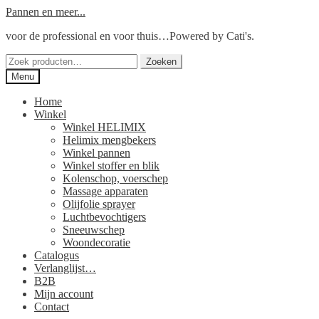
Ga
Ga
Pannen en meer...
door
naar
voor de professional en voor thuis…Powered by Cati's.
naar
de
navigatie
inhoud
Zoeken
Zoeken
naar:
Menu
Home
Winkel
Winkel HELIMIX
Helimix mengbekers
Winkel pannen
Winkel stoffer en blik
Kolenschop, voerschep
Massage apparaten
Olijfolie sprayer
Luchtbevochtigers
Sneeuwschep
Woondecoratie
Catalogus
Verlanglijst…
B2B
Mijn account
Contact