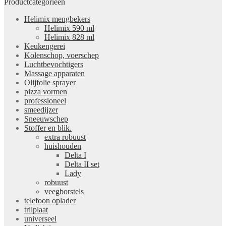
Productcategorieën
Helimix mengbekers
Helimix 590 ml
Helimix 828 ml
Keukengerei
Kolenschop, voerschep
Luchtbevochtigers
Massage apparaten
Olijfolie sprayer
pizza vormen
professioneel
smeedijzer
Sneeuwschep
Stoffer en blik.
extra robuust
huishouden
Delta I
Delta II set
Lady
robuust
veegborstels
telefoon oplader
trilplaat
universeel