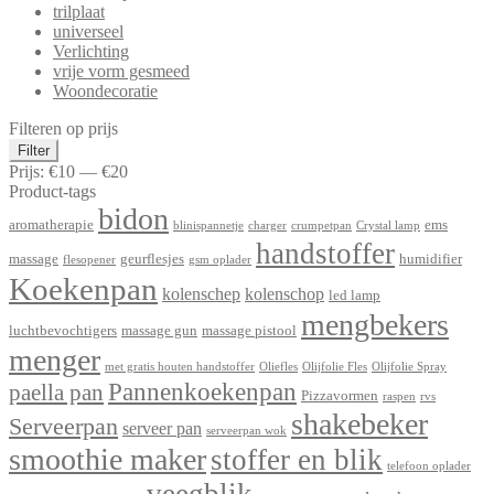
trilplaat
universeel
Verlichting
vrije vorm gesmeed
Woondecoratie
Filteren op prijs
Min.
Max.
Filter
prijs
prijs
Prijs:
€10
—
€20
Product-tags
bidon
aromatherapie
ems
blinispannetje
charger
crumpetpan
Crystal lamp
handstoffer
massage
geurflesjes
humidifier
flesopener
gsm oplader
Koekenpan
kolenschep
kolenschop
led lamp
mengbekers
luchtbevochtigers
massage gun
massage pistool
menger
met gratis houten handstoffer
Oliefles
Olijfolie Fles
Olijfolie Spray
Pannenkoekenpan
paella pan
Pizzavormen
raspen
rvs
shakebeker
Serveerpan
serveer pan
serveerpan wok
smoothie maker
stoffer en blik
telefoon oplader