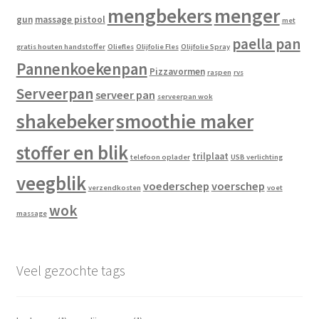
mengbekers
menger
gun
massage pistool
met
paella pan
gratis houten handstoffer
Oliefles
Olijfolie Fles
Olijfolie Spray
Pannenkoekenpan
Pizzavormen
raspen
rvs
Serveerpan
serveer pan
serveerpan wok
shakebeker
smoothie maker
stoffer en blik
trilplaat
telefoon oplader
USB verlichting
veegblik
voederschep
voerschep
verzendkosten
voet
wok
massage
Veel gezochte tags