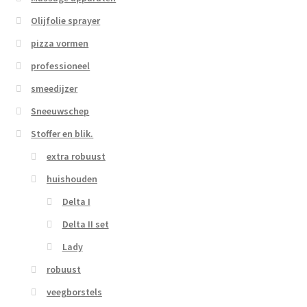
Olijfolie sprayer
pizza vormen
professioneel
smeedijzer
Sneeuwschep
Stoffer en blik.
extra robuust
huishouden
Delta I
Delta II set
Lady
robuust
veegborstels