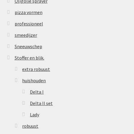
Olijfolie sprayer
pizza vormen
professioneel
smeedijzer
Sneeuwschep
Stoffer en blik.
extra robuust
huishouden
Delta I
Delta II set
Lady
robuust