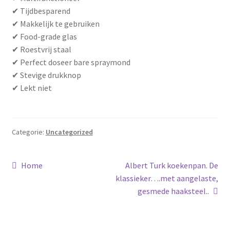
✔ Tijdbesparend
✔ Makkelijk te gebruiken
✔ Food-grade glas
✔ Roestvrij staal
✔ Perfect doseer bare spraymond
✔ Stevige drukknop
✔ Lekt niet
Categorie:
Uncategorized
Bericht
Vorig
Volgend
Home
Albert Turk koekenpan. De
bericht:
bericht:
klassieker….met aangelaste,
navigatie
gesmede haaksteel..