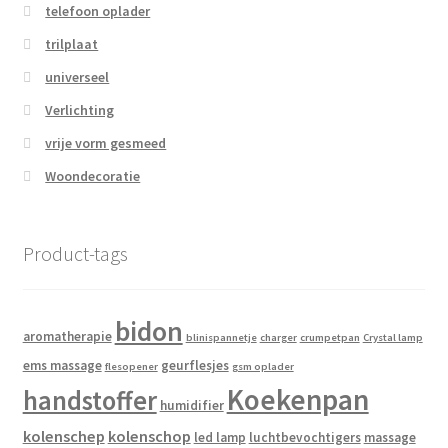
telefoon oplader
trilplaat
universeel
Verlichting
vrije vorm gesmeed
Woondecoratie
Product-tags
bidon
aromatherapie
blinispannetje
charger
crumpetpan
Crystal lamp
ems massage
geurflesjes
flesopener
gsm oplader
Koekenpan
handstoffer
humidifier
kolenschep
kolenschop
led lamp
luchtbevochtigers
massage