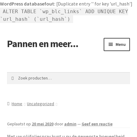
WordPress databasefout:
[Duplicate entry '' for key 'url_hash']
ALTER TABLE `wp_blc_links` ADD UNIQUE KEY
`url_hash` (`url_hash`)
Pannen en meer...
Ga
Ga
Menu
door
naar
naar
de
Winkel pannen
navigatie
inhoud
Winkelmand
Zoeken
Zoeken
naar:
Afrekenen
Home
Uncategorized
Mijn account
Contact
Geplaatst op
20 mei 2020
door
admin
—
Geef een reactie
Met uw olijfoliespray kunt u nu de gewenste hoeveelheid