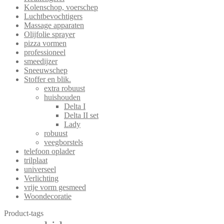
Kolenschop, voerschep
Luchtbevochtigers
Massage apparaten
Olijfolie sprayer
pizza vormen
professioneel
smeedijzer
Sneeuwschep
Stoffer en blik.
extra robuust
huishouden
Delta I
Delta II set
Lady
robuust
veegborstels
telefoon oplader
trilplaat
universeel
Verlichting
vrije vorm gesmeed
Woondecoratie
Product-tags