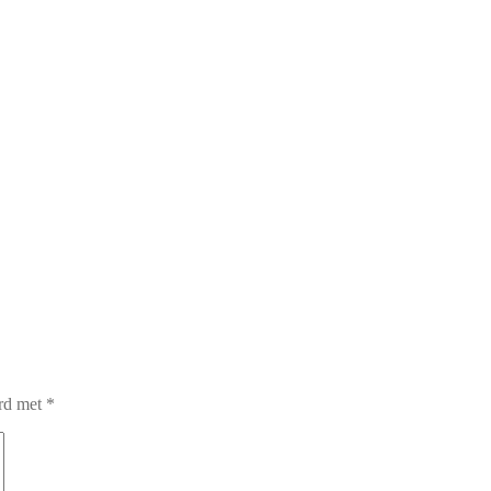
erd met
*