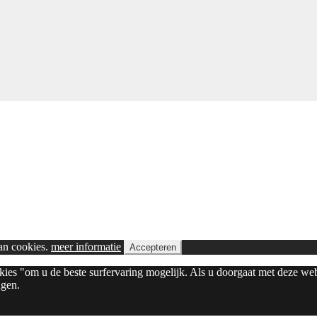
van cookies.
meer informatie
Accepteren
okies "om u de beste surfervaring mogelijk. Als u doorgaat met deze we
ngen.