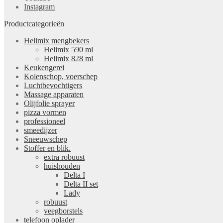
Instagram
Productcategorieën
Helimix mengbekers
Helimix 590 ml
Helimix 828 ml
Keukengerei
Kolenschop, voerschep
Luchtbevochtigers
Massage apparaten
Olijfolie sprayer
pizza vormen
professioneel
smeedijzer
Sneeuwschep
Stoffer en blik.
extra robuust
huishouden
Delta I
Delta II set
Lady
robuust
veegborstels
telefoon oplader