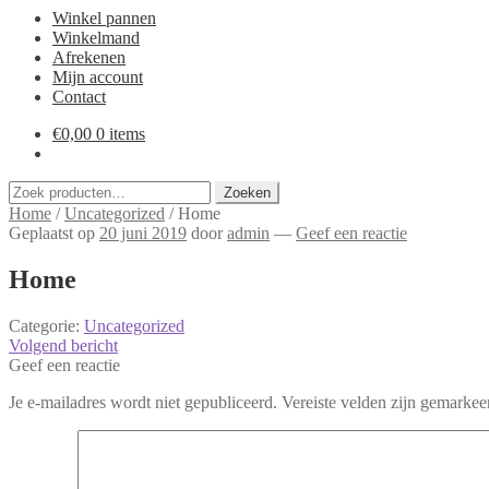
Winkel pannen
Winkelmand
Afrekenen
Mijn account
Contact
€
0,00
0 items
Zoeken
Zoeken
naar:
Home
/
Uncategorized
/
Home
Geplaatst op
20 juni 2019
door
admin
—
Geef een reactie
Home
Categorie:
Uncategorized
Bericht
Volgend
Volgend bericht
bericht:
Geef een reactie
navigatie
Je e-mailadres wordt niet gepubliceerd.
Vereiste velden zijn gemarke