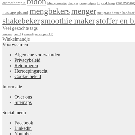
bidon
aromatherapie
ems massag
blinispannetje
charger
crumpetpan
Crystal lamp
mengbekers
menger
massage pistool
met gratis houten handstof
shakebeker
smoothie maker
stoffer en b
Veel gezochte tags
koekenpan
(1)
smeedijzeren pan
(1)
Winkelmandje
Voorwaarden
Algemene voorwaarden
Privacybeleid
Retourneren
Herroepingsrecht
Cookie beleid
Informatie
Over ons
Sitemaps
Social menu
Facebook
Linkedin
Youtube