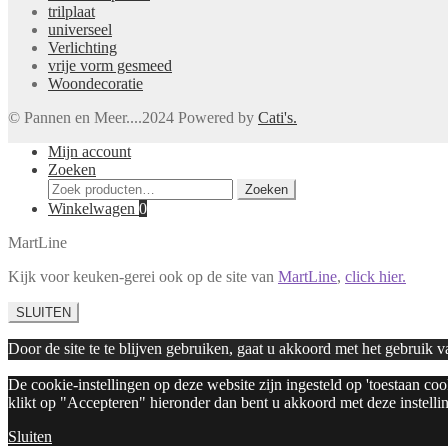
trilplaat
universeel
Verlichting
vrije vorm gesmeed
Woondecoratie
© Pannen en Meer....2024 Powered by
Cati's.
Mijn account
Zoeken
Zoeken
Zoeken
naar:
Winkelwagen
0
MartLine
Kijk voor keuken-gerei ook op de site van
MartLine
,
click hier.
SLUITEN
Door de site te te blijven gebruiken, gaat u akkoord met het gebruik 
De cookie-instellingen op deze website zijn ingesteld op 'toestaan co
klikt op "Accepteren" hieronder dan bent u akkoord met deze instelli
Sluiten