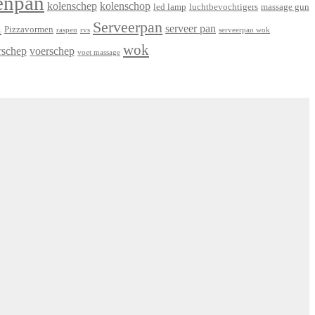
enpan
kolenschep
kolenschop
led lamp
luchtbevochtigers
massage gun
n
Serveerpan
serveer pan
Pizzavormen
raspen
rvs
serveerpan wok
wok
rschep
voerschep
voet massage