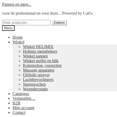
Ga
Ga
Pannen en meer...
door
naar
voor de professional en voor thuis…Powered by Cati's.
naar
de
navigatie
inhoud
Zoeken
Zoeken
naar:
Menu
Home
Winkel
Winkel HELIMIX
Helimix mengbekers
Winkel pannen
Winkel stoffer en blik
Kolenschop, voerschep
Massage apparaten
Olijfolie sprayer
Luchtbevochtigers
Sneeuwschep
Woondecoratie
Catalogus
Verlanglijst…
B2B
Mijn account
Contact