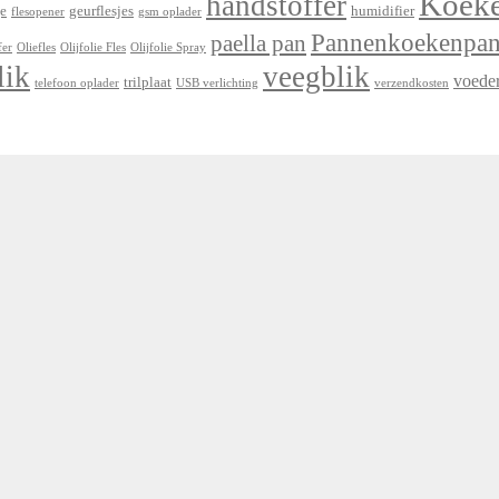
Koek
handstoffer
e
geurflesjes
humidifier
flesopener
gsm oplader
Pannenkoekenpa
paella pan
fer
Oliefles
Olijfolie Fles
Olijfolie Spray
lik
veegblik
voede
trilplaat
telefoon oplader
USB verlichting
verzendkosten