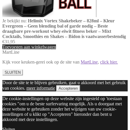
Je bekijkt nu:
Helimix Vortex Shakebeker – 828ml – Kleur
Evergreen – Geen blending bal of garde nodig – Beste
draagbare pre-workout whey-eiwit fitness beker – Mixt
Cocktails, Smoothies en Shakes – Bidon is vaatwasserbestendig
€
31,95
Toevoegen aan winkelwagen
MartLine
Kijk voor keuken-gerei ook op de site van
MartLine
,
click hier.
SLUITEN
Door de site te te blijven gebruiken, gaat u akkoord met het gebruik
van cookies.
meer informatie
Accepteren
De cookie-instellingen op deze website zijn ingesteld op 'toestaan
cookies "om u de beste surfervaring mogelijk. Als u doorgaat met
deze website te gebruiken zonder het wijzigen van uw cookie-
instellingen of u klikt op "Accepteren" hieronder dan bent u
akkoord met deze instellingen.
Sluiten