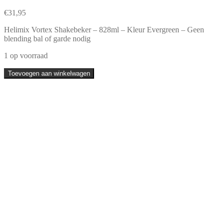
€
31,95
Helimix Vortex Shakebeker – 828ml – Kleur Evergreen – Geen
blending bal of garde nodig
1 op voorraad
Helimix
Toevoegen aan winkelwagen
Vortex
Shakebeker
-
828ml
-
Kleur
Evergreen
-
Geen
blending
bal
of
garde
nodig
-
Beste