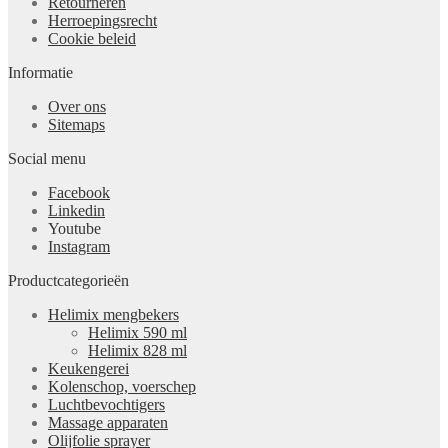
Retourneren
Herroepingsrecht
Cookie beleid
Informatie
Over ons
Sitemaps
Social menu
Facebook
Linkedin
Youtube
Instagram
Productcategorieën
Helimix mengbekers
Helimix 590 ml
Helimix 828 ml
Keukengerei
Kolenschop, voerschep
Luchtbevochtigers
Massage apparaten
Olijfolie sprayer