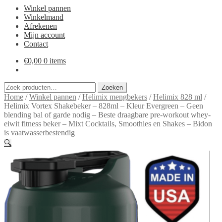
Winkel pannen
Winkelmand
Afrekenen
Mijn account
Contact
€
0,00
0 items
Zoeken
Zoeken
naar:
Home
/
Winkel pannen
/
Helimix mengbekers
/
Helimix 828 ml
/
Helimix Vortex Shakebeker – 828ml – Kleur Evergreen – Geen
blending bal of garde nodig – Beste draagbare pre-workout whey-
eiwit fitness beker – Mixt Cocktails, Smoothies en Shakes – Bidon
is vaatwasserbestendig
🔍