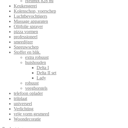
Helimix 828 ml
Keukengerei
Kolenschop, voerschep
Luchtbevochtigers
Massage apparaten
Olijfolie sprayer
pizza vormen
professioneel
smeedijzer
Sneeuwschep
Stoffer en blik.
extra robuust
huishouden
Delta I
Delta II set
Lady
robuust
veegborstels
telefoon oplader
trilplaat
universeel
Verlichting
vrije vorm gesmeed
Woondecoratie