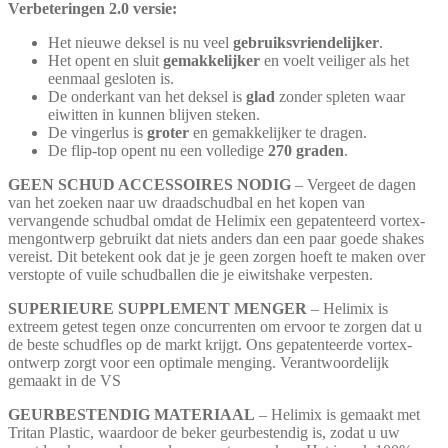
Verbeteringen 2.0 versie:
Het nieuwe deksel is nu veel
gebruiksvriendelijker
.
Het opent en sluit
gemakkelijker
en voelt veiliger als het
eenmaal gesloten is.
De onderkant van het deksel is
glad
zonder spleten waar
eiwitten in kunnen blijven steken.
De vingerlus is
groter
en gemakkelijker te dragen.
De flip-top opent nu een volledige
270 graden
.
GEEN SCHUD ACCESSOIRES NODIG
– Vergeet de dagen
van het zoeken naar uw draadschudbal en het kopen van
vervangende schudbal omdat de Helimix een gepatenteerd vortex-
mengontwerp gebruikt dat niets anders dan een paar goede shakes
vereist. Dit betekent ook dat je je geen zorgen hoeft te maken over
verstopte of vuile schudballen die je eiwitshake verpesten.
SUPERIEURE SUPPLEMENT MENGER
– Helimix is
extreem getest tegen onze concurrenten om ervoor te zorgen dat u
de beste schudfles op de markt krijgt. Ons gepatenteerde vortex-
ontwerp zorgt voor een optimale menging. Verantwoordelijk
gemaakt in de VS
GEURBESTENDIG MATERIAAL
– Helimix is gemaakt met
Tritan Plastic, waardoor de beker geurbestendig is, zodat u uw