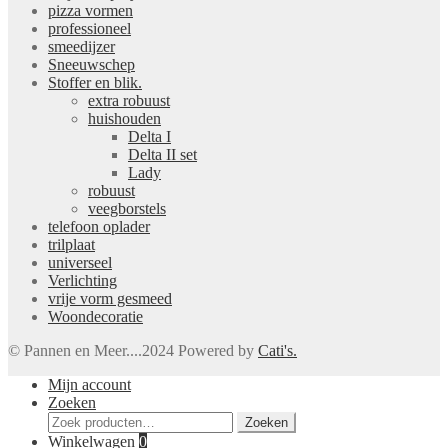
pizza vormen
professioneel
smeedijzer
Sneeuwschep
Stoffer en blik.
extra robuust
huishouden
Delta I
Delta II set
Lady
robuust
veegborstels
telefoon oplader
trilplaat
universeel
Verlichting
vrije vorm gesmeed
Woondecoratie
© Pannen en Meer....2024 Powered by
Cati's.
Mijn account
Zoeken
Zoeken
Zoeken
naar:
Winkelwagen
0