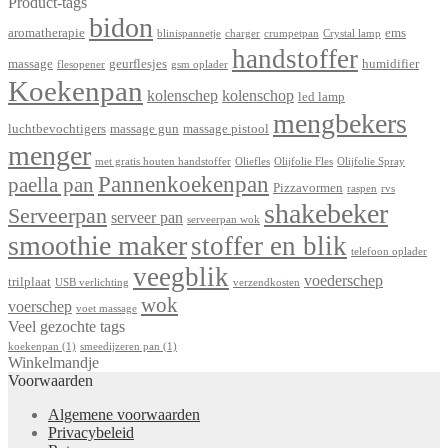
Product-tags
bidon
aromatherapie
ems
blinispannetje
charger
crumpetpan
Crystal lamp
handstoffer
massage
geurflesjes
humidifier
flesopener
gsm oplader
Koekenpan
kolenschep
kolenschop
led lamp
mengbekers
luchtbevochtigers
massage gun
massage pistool
menger
met gratis houten handstoffer
Oliefles
Olijfolie Fles
Olijfolie Spray
Pannenkoekenpan
paella pan
Pizzavormen
raspen
rvs
shakebeker
Serveerpan
serveer pan
serveerpan wok
smoothie maker
stoffer en blik
telefoon oplader
veegblik
voederschep
trilplaat
USB verlichting
verzendkosten
wok
voerschep
voet massage
Veel gezochte tags
koekenpan
(1)
smeedijzeren pan
(1)
Winkelmandje
Voorwaarden
Algemene voorwaarden
Privacybeleid