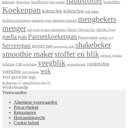
handstoffer
massage
geurflesjes
humidifier
flesopener
gsm oplader
Koekenpan
kolenschep
kolenschop
led lamp
mengbekers
luchtbevochtigers
massage gun
massage pistool
menger
met gratis houten handstoffer
Oliefles
Olijfolie Fles
Olijfolie Spray
Pannenkoekenpan
paella pan
Pizzavormen
raspen
rvs
shakebeker
Serveerpan
serveer pan
serveerpan wok
smoothie maker
stoffer en blik
telefoon oplader
veegblik
voederschep
trilplaat
USB verlichting
verzendkosten
wok
voerschep
voet massage
Veel gezochte tags
koekenpan
(1)
smeedijzeren pan
(1)
Winkelmandje
Voorwaarden
Algemene voorwaarden
Privacybeleid
Retourneren
Herroepingsrecht
Cookie beleid