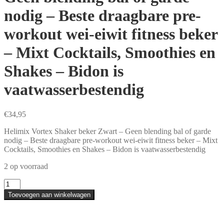
nodig – Beste draagbare pre-
workout wei-eiwit fitness beker
– Mixt Cocktails, Smoothies en
Shakes – Bidon is
vaatwasserbestendig
€
34,95
Helimix Vortex Shaker beker Zwart – Geen blending bal of garde
nodig – Beste draagbare pre-workout wei-eiwit fitness beker – Mixt
Cocktails, Smoothies en Shakes – Bidon is vaatwasserbestendig
2 op voorraad
Helimix
2.0
Toevoegen aan winkelwagen
Vortex
Shaker
beker