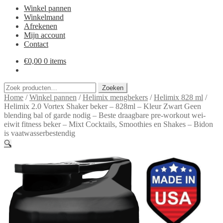
Winkel pannen
Winkelmand
Afrekenen
Mijn account
Contact
€
0,00
0 items
Zoeken
Zoeken
naar:
Home
/
Winkel pannen
/
Helimix mengbekers
/
Helimix 828 ml
/
Helimix 2.0 Vortex Shaker beker – 828ml – Kleur Zwart Geen
blending bal of garde nodig – Beste draagbare pre-workout wei-
eiwit fitness beker – Mixt Cocktails, Smoothies en Shakes – Bidon
is vaatwasserbestendig
🔍