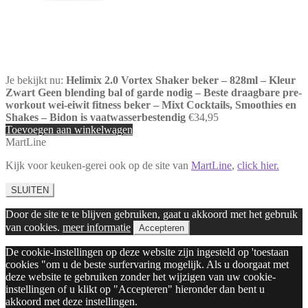
Je bekijkt nu:
Helimix 2.0 Vortex Shaker beker – 828ml – Kleur
Zwart Geen blending bal of garde nodig – Beste draagbare pre-
workout wei-eiwit fitness beker – Mixt Cocktails, Smoothies en
Shakes – Bidon is vaatwasserbestendig
€
34,95
Toevoegen aan winkelwagen
MartLine
Kijk voor keuken-gerei ook op de site van
MartLine
,
click hier.
SLUITEN
Door de site te te blijven gebruiken, gaat u akkoord met het gebruik
van cookies.
meer informatie
Accepteren
De cookie-instellingen op deze website zijn ingesteld op 'toestaan
cookies "om u de beste surfervaring mogelijk. Als u doorgaat met
deze website te gebruiken zonder het wijzigen van uw cookie-
instellingen of u klikt op "Accepteren" hieronder dan bent u
akkoord met deze instellingen.