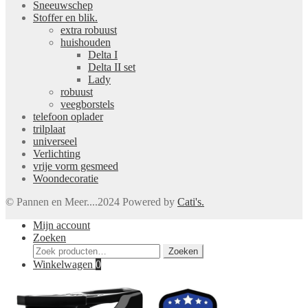
Sneeuwschep
Stoffer en blik.
extra robuust
huishouden
Delta I
Delta II set
Lady
robuust
veegborstels
telefoon oplader
trilplaat
universeel
Verlichting
vrije vorm gesmeed
Woondecoratie
© Pannen en Meer....2024 Powered by
Cati's.
Mijn account
Zoeken
Zoeken
Zoeken
naar:
Winkelwagen
0