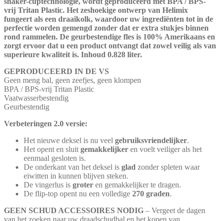
shaker-cuptechnologie, wordt geproduceerd met BPA / BPS-
vrij Tritan Plastic. Het zeshoekige ontwerp van Helimix
fungeert als een draaikolk, waardoor uw ingrediënten tot in de
perfectie worden gemengd zonder dat er extra stukjes binnen
rond rammelen. De geurbestendige fles is 100% Amerikaans en
zorgt ervoor dat u een product ontvangt dat zowel veilig als van
superieure kwaliteit is. Inhoud 0.828 liter.
GEPRODUCEERD IN DE VS
Geen meng bal, geen zeefjes, geen klompen
BPA / BPS-vrij Tritan Plastic
Vaatwasserbestendig
Geurbestendig
Verbeteringen 2.0 versie:
Het nieuwe deksel is nu veel
gebruiksvriendelijker
.
Het opent en sluit
gemakkelijker
en voelt veiliger als het
eenmaal gesloten is.
De onderkant van het deksel is
glad
zonder spleten waar
eiwitten in kunnen blijven steken.
De vingerlus is
groter
en gemakkelijker te dragen.
De flip-top opent nu een volledige
270 graden
.
GEEN SCHUD ACCESSOIRES NODIG
– Vergeet de dagen
van het zoeken naar uw draadschudbal en het kopen van