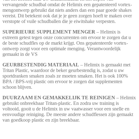
vervangende schudbal omdat de Helimix een gepatenteerd vortex-
mengontwerp gebruikt dat niets anders dan een paar goede shakes
vereist. Dit betekent ook dat je je geen zorgen hoeft te maken over
verstopte of vuile schudballen die je eiwitshake verpesten.
SUPERIEURE SUPPLEMENT MENGER
– Helimix is
extreem getest tegen onze concurrenten om ervoor te zorgen dat u
de beste schudfles op de markt krijgt. Ons gepatenteerde vortex-
ontwerp zorgt voor een optimale menging. Verantwoordelijk
gemaakt in de VS
GEURBESTENDIG MATERIAAL
– Helimix is gemaakt met
Tritan Plastic, waardoor de beker geurbestendig is, zodat u uw
sportdranken smaken zoals ze moeten smaken. Het is ook 100%
BPA / BPS-vrij plastic om ervoor te zorgen dat supplementen
schoon blijven.
DUURZAAM EN GEMAKKELIJK TE REINIGEN
– Helimix
gebruikt onbreekbaar Tritan-plastic. En zodra uw training is
voltooid, gooit u de Helimix in uw vaatwasser voor een snelle en
eenvoudige reiniging. De meeste andere schudflessen zijn gemaakt
van goedkoop plastic en zijn breekbaar.