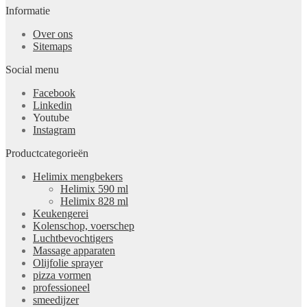
Informatie
Over ons
Sitemaps
Social menu
Facebook
Linkedin
Youtube
Instagram
Productcategorieën
Helimix mengbekers
Helimix 590 ml
Helimix 828 ml
Keukengerei
Kolenschop, voerschep
Luchtbevochtigers
Massage apparaten
Olijfolie sprayer
pizza vormen
professioneel
smeedijzer