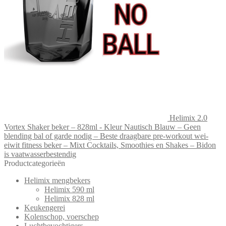
Helimix 2.0
Vortex Shaker beker – 828ml - Kleur Nautisch Blauw – Geen
blending bal of garde nodig – Beste draagbare pre-workout wei-
eiwit fitness beker – Mixt Cocktails, Smoothies en Shakes – Bidon
is vaatwasserbestendig
Productcategorieën
Helimix mengbekers
Helimix 590 ml
Helimix 828 ml
Keukengerei
Kolenschop, voerschep
Luchtbevochtigers