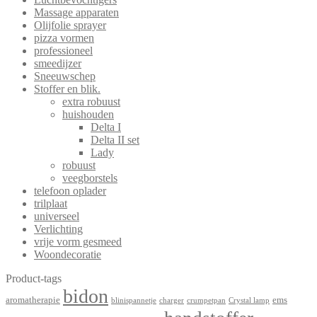
Massage apparaten
Olijfolie sprayer
pizza vormen
professioneel
smeedijzer
Sneeuwschep
Stoffer en blik.
extra robuust
huishouden
Delta I
Delta II set
Lady
robuust
veegborstels
telefoon oplader
trilplaat
universeel
Verlichting
vrije vorm gesmeed
Woondecoratie
Product-tags
bidon
aromatherapie
ems
blinispannetje
charger
crumpetpan
Crystal lamp