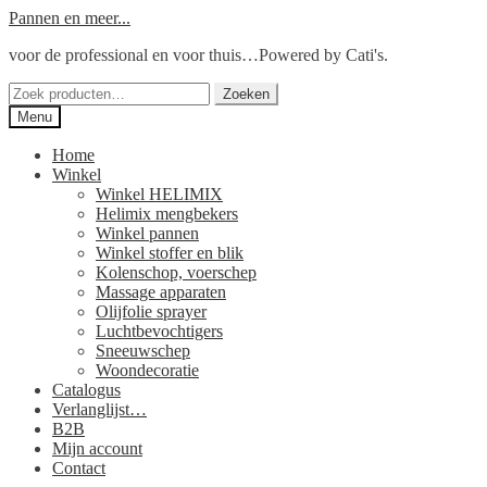
Ga
Ga
Pannen en meer...
door
naar
voor de professional en voor thuis…Powered by Cati's.
naar
de
navigatie
inhoud
Zoeken
Zoeken
naar:
Menu
Home
Winkel
Winkel HELIMIX
Helimix mengbekers
Winkel pannen
Winkel stoffer en blik
Kolenschop, voerschep
Massage apparaten
Olijfolie sprayer
Luchtbevochtigers
Sneeuwschep
Woondecoratie
Catalogus
Verlanglijst…
B2B
Mijn account
Contact