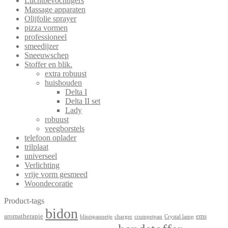
Luchtbevochtigers
Massage apparaten
Olijfolie sprayer
pizza vormen
professioneel
smeedijzer
Sneeuwschep
Stoffer en blik.
extra robuust
huishouden
Delta I
Delta II set
Lady
robuust
veegborstels
telefoon oplader
trilplaat
universeel
Verlichting
vrije vorm gesmeed
Woondecoratie
Product-tags
bidon
aromatherapie
ems
blinispannetje
charger
crumpetpan
Crystal lamp