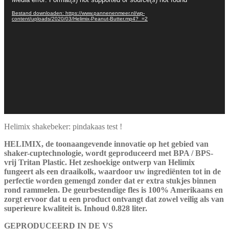
Bestand downloaden: https://www.pannenenmeer.nl/wp-
content/uploads/2020/03/Helimix-Peanut-Butter.mp4?_=2
Helimix shakebeker: pindakaas test !
HELIMIX, de toonaangevende innovatie op het gebied van
shaker-cuptechnologie, wordt geproduceerd met BPA / BPS-
vrij Tritan Plastic. Het zeshoekige ontwerp van Helimix
fungeert als een draaikolk, waardoor uw ingrediënten tot in de
perfectie worden gemengd zonder dat er extra stukjes binnen
rond rammelen. De geurbestendige fles is 100% Amerikaans en
zorgt ervoor dat u een product ontvangt dat zowel veilig als van
superieure kwaliteit is. Inhoud 0.828 liter.
GEPRODUCEERD IN DE VS