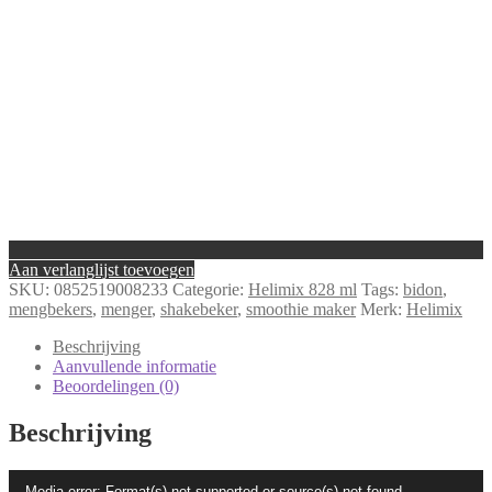
Aan verlanglijst toevoegen
SKU:
0852519008233
Categorie:
Helimix 828 ml
Tags:
bidon
,
mengbekers
,
menger
,
shakebeker
,
smoothie maker
Merk:
Helimix
Beschrijving
Aanvullende informatie
Beoordelingen (0)
Beschrijving
Videospeler
Media error: Format(s) not supported or source(s) not found