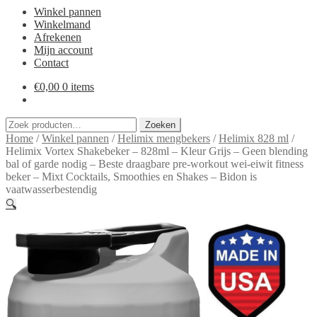
Winkel pannen
Winkelmand
Afrekenen
Mijn account
Contact
€
0,00
0 items
Zoeken
Zoeken
naar:
Home
/
Winkel pannen
/
Helimix mengbekers
/
Helimix 828 ml
/
Helimix Vortex Shakebeker – 828ml – Kleur Grijs – Geen blending
bal of garde nodig – Beste draagbare pre-workout wei-eiwit fitness
beker – Mixt Cocktails, Smoothies en Shakes – Bidon is
vaatwasserbestendig
🔍