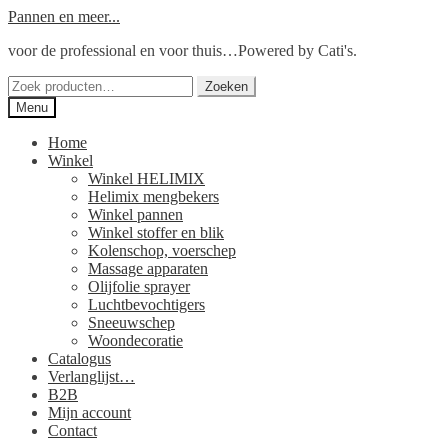
Ga
Ga
Pannen en meer...
door
naar
voor de professional en voor thuis…Powered by Cati's.
naar
de
navigatie
inhoud
Zoeken
Zoeken
naar:
Menu
Home
Winkel
Winkel HELIMIX
Helimix mengbekers
Winkel pannen
Winkel stoffer en blik
Kolenschop, voerschep
Massage apparaten
Olijfolie sprayer
Luchtbevochtigers
Sneeuwschep
Woondecoratie
Catalogus
Verlanglijst…
B2B
Mijn account
Contact