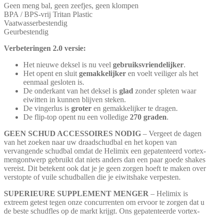
Geen meng bal, geen zeefjes, geen klompen
BPA / BPS-vrij Tritan Plastic
Vaatwasserbestendig
Geurbestendig
Verbeteringen 2.0 versie:
Het nieuwe deksel is nu veel
gebruiksvriendelijker
.
Het opent en sluit
gemakkelijker
en voelt veiliger als het
eenmaal gesloten is.
De onderkant van het deksel is
glad
zonder spleten waar
eiwitten in kunnen blijven steken.
De vingerlus is
groter
en gemakkelijker te dragen.
De flip-top opent nu een volledige
270 graden
.
GEEN SCHUD ACCESSOIRES NODIG
– Vergeet de dagen
van het zoeken naar uw draadschudbal en het kopen van
vervangende schudbal omdat de Helimix een gepatenteerd vortex-
mengontwerp gebruikt dat niets anders dan een paar goede shakes
vereist. Dit betekent ook dat je je geen zorgen hoeft te maken over
verstopte of vuile schudballen die je eiwitshake verpesten.
SUPERIEURE SUPPLEMENT MENGER
– Helimix is
extreem getest tegen onze concurrenten om ervoor te zorgen dat u
de beste schudfles op de markt krijgt. Ons gepatenteerde vortex-