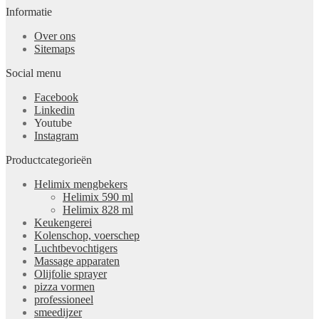
Informatie
Over ons
Sitemaps
Social menu
Facebook
Linkedin
Youtube
Instagram
Productcategorieën
Helimix mengbekers
Helimix 590 ml
Helimix 828 ml
Keukengerei
Kolenschop, voerschep
Luchtbevochtigers
Massage apparaten
Olijfolie sprayer
pizza vormen
professioneel
smeedijzer