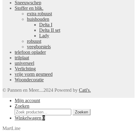
Sneeuwschep
Stoffer en blik.
extra robuust
huishouden
Delta I
Delta II set
Lady
robuust
veegborstels
telefoon oplader
trilplaat
universeel
Verlichting
vrije vorm gesmeed
Woondecoratie
© Pannen en Meer....2024 Powered by
Cati's.
Mijn account
Zoeken
Zoeken
Zoeken
naar:
Winkelwagen
0
MartLine