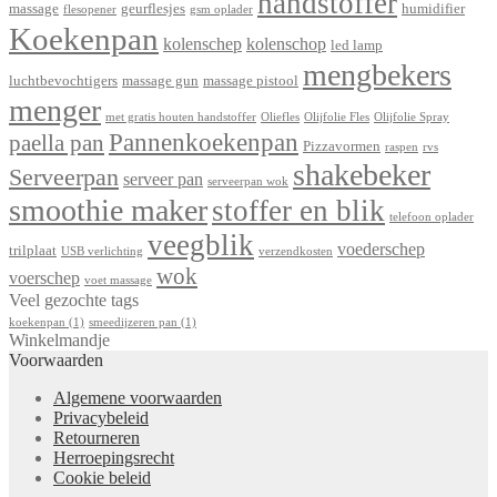
handstoffer
massage
geurflesjes
humidifier
flesopener
gsm oplader
Koekenpan
kolenschep
kolenschop
led lamp
mengbekers
luchtbevochtigers
massage gun
massage pistool
menger
met gratis houten handstoffer
Oliefles
Olijfolie Fles
Olijfolie Spray
Pannenkoekenpan
paella pan
Pizzavormen
raspen
rvs
shakebeker
Serveerpan
serveer pan
serveerpan wok
smoothie maker
stoffer en blik
telefoon oplader
veegblik
voederschep
trilplaat
USB verlichting
verzendkosten
wok
voerschep
voet massage
Veel gezochte tags
koekenpan
(1)
smeedijzeren pan
(1)
Winkelmandje
Voorwaarden
Algemene voorwaarden
Privacybeleid
Retourneren
Herroepingsrecht
Cookie beleid