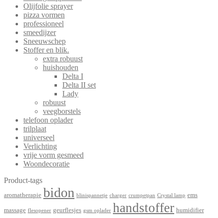
Olijfolie sprayer
pizza vormen
professioneel
smeedijzer
Sneeuwschep
Stoffer en blik.
extra robuust
huishouden
Delta I
Delta II set
Lady
robuust
veegborstels
telefoon oplader
trilplaat
universeel
Verlichting
vrije vorm gesmeed
Woondecoratie
Product-tags
bidon
aromatherapie
ems
blinispannetje
charger
crumpetpan
Crystal lamp
handstoffer
massage
geurflesjes
humidifier
flesopener
gsm oplader