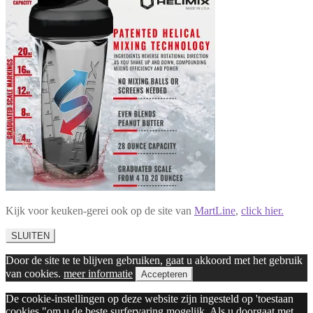
Kijk voor keuken-gerei ook op de site van
MartLine
,
click hier.
SLUITEN
Door de site te te blijven gebruiken, gaat u akkoord met het gebruik
van cookies.
meer informatie
Accepteren
De cookie-instellingen op deze website zijn ingesteld op 'toestaan
cookies "om u de beste surfervaring mogelijk. Als u doorgaat met