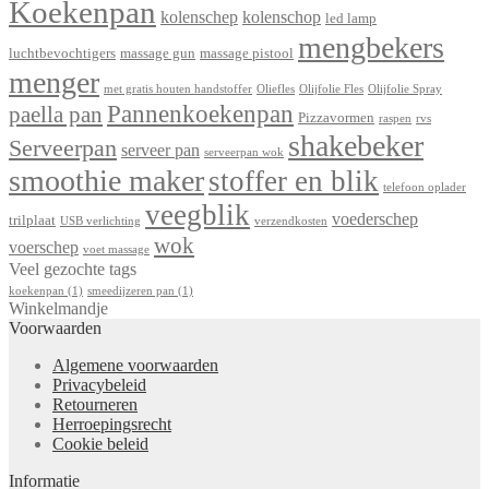
Koekenpan
kolenschep
kolenschop
led lamp
mengbekers
luchtbevochtigers
massage gun
massage pistool
menger
met gratis houten handstoffer
Oliefles
Olijfolie Fles
Olijfolie Spray
Pannenkoekenpan
paella pan
Pizzavormen
raspen
rvs
shakebeker
Serveerpan
serveer pan
serveerpan wok
smoothie maker
stoffer en blik
telefoon oplader
veegblik
voederschep
trilplaat
USB verlichting
verzendkosten
wok
voerschep
voet massage
Veel gezochte tags
koekenpan
(1)
smeedijzeren pan
(1)
Winkelmandje
Voorwaarden
Algemene voorwaarden
Privacybeleid
Retourneren
Herroepingsrecht
Cookie beleid
Informatie