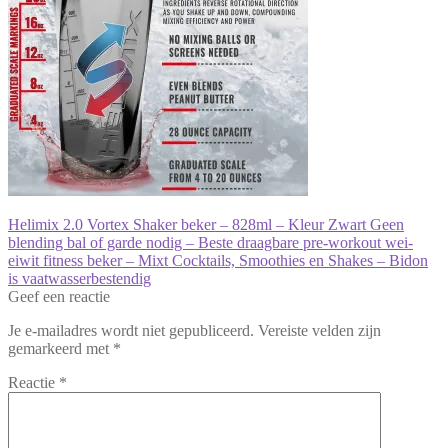
Bericht
Vorig
Helimix 2.0 Vortex Shaker beker – 828ml – Kleur Zwart Geen
bericht:
blending bal of garde nodig – Beste draagbare pre-workout wei-
navigatie
eiwit fitness beker – Mixt Cocktails, Smoothies en Shakes – Bidon
is vaatwasserbestendig
Geef een reactie
Je e-mailadres wordt niet gepubliceerd.
Vereiste velden zijn
gemarkeerd met
*
Reactie
*