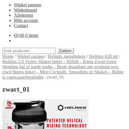
Winkel pannen
Winkelmand
Afrekenen
Mijn account
Contact
€
0,00
0 items
Zoeken
Zoeken
naar:
Home
/
Winkel pannen
/
Helimix mengbekers
/
Helimix 828 ml
/
Helimix 2.0 Vortex Shaker beker – 828ml – Kleur Zwart Geen
blending bal of garde nodig – Beste draagbare pre-workout wei-
eiwit fitness beker – Mixt Cocktails, Smoothies en Shakes – Bidon
is vaatwasserbestendig
/
zwart_01
zwart_01