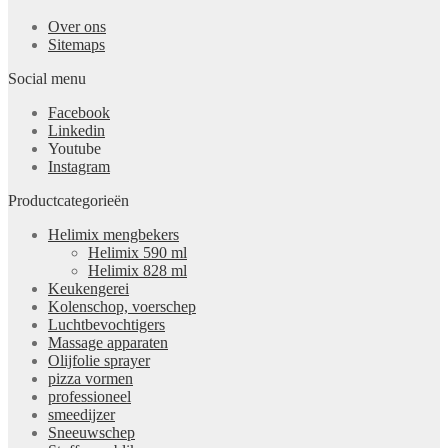
Over ons
Sitemaps
Social menu
Facebook
Linkedin
Youtube
Instagram
Productcategorieën
Helimix mengbekers
Helimix 590 ml
Helimix 828 ml
Keukengerei
Kolenschop, voerschep
Luchtbevochtigers
Massage apparaten
Olijfolie sprayer
pizza vormen
professioneel
smeedijzer
Sneeuwschep