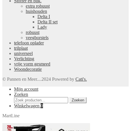
Stoffer en blik.
extra robuust
huishouden
Delta I
Delta II set
Lady
robuust
veegborstels
telefoon oplader
trilplaat
universeel
Verlichting
vrije vorm gesmeed
Woondecoratie
© Pannen en Meer....2024 Powered by
Cati's.
Mijn account
Zoeken
Zoeken
Zoeken
naar:
Winkelwagen
0
MartLine