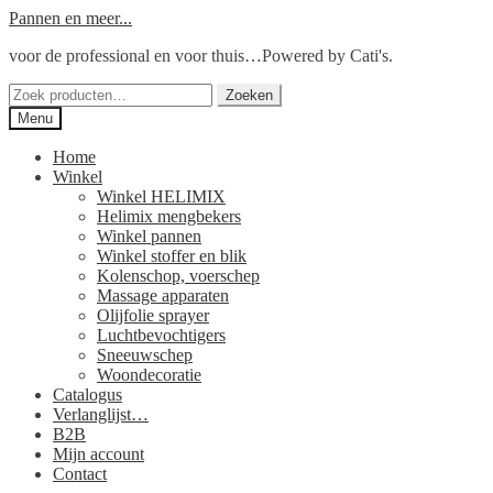
Ga
Ga
Pannen en meer...
door
naar
voor de professional en voor thuis…Powered by Cati's.
naar
de
navigatie
inhoud
Zoeken
Zoeken
naar:
Menu
Home
Winkel
Winkel HELIMIX
Helimix mengbekers
Winkel pannen
Winkel stoffer en blik
Kolenschop, voerschep
Massage apparaten
Olijfolie sprayer
Luchtbevochtigers
Sneeuwschep
Woondecoratie
Catalogus
Verlanglijst…
B2B
Mijn account
Contact