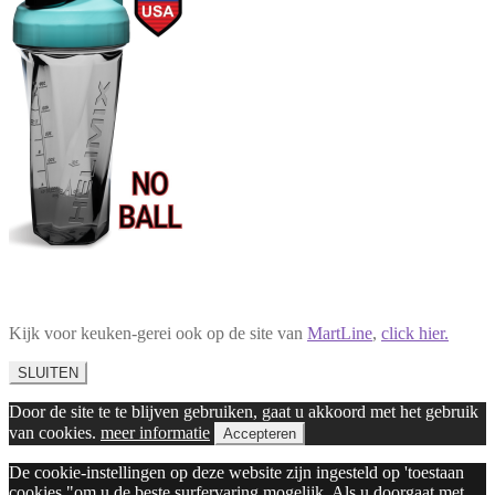
Kijk voor keuken-gerei ook op de site van
MartLine
,
click hier.
SLUITEN
Door de site te te blijven gebruiken, gaat u akkoord met het gebruik
van cookies.
meer informatie
Accepteren
De cookie-instellingen op deze website zijn ingesteld op 'toestaan
cookies "om u de beste surfervaring mogelijk. Als u doorgaat met