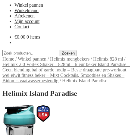
Winkel pannen
Winkelmand
Afrekenen
Mijn account
Contact
€
0,00
0 items
Zoeken
Zoeken
naar:
Home
/
Winkel pannen
/
Helimix mengbekers
/
Helimix 828 ml
/
Helimix 2.0 Vortex Shaker – 828ml – kleur beker Island Paradise –
Geen blending bal of garde nodig – Beste draagbare pre-workout
wei-eiwit fitness beker – Mixt Cocktails, Smoothies en Shakes –
Bidon is vaatwasserbestendig
/
Helimix Island Paradise
Helimix Island Paradise