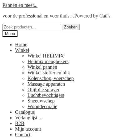
Ga
Ga
Pannen en meer...
door
naar
voor de professional en voor thuis…Powered by Cati's.
naar
de
navigatie
inhoud
Zoeken
Zoeken
naar:
Menu
Home
Winkel
Winkel HELIMIX
Helimix mengbekers
Winkel pannen
Winkel stoffer en blik
Kolenschop, voerschep
Massage apparaten
Olijfolie sprayer
Luchtbevochtigers
Sneeuwschep
Woondecoratie
Catalogus
Verlanglijst…
B2B
Mijn account
Contact