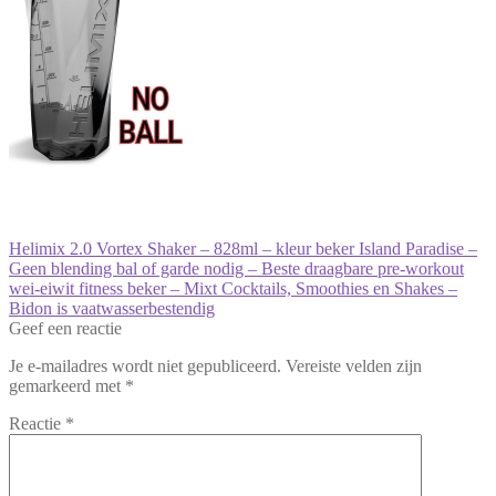
Bericht
Vorig
Helimix 2.0 Vortex Shaker – 828ml – kleur beker Island Paradise –
bericht:
Geen blending bal of garde nodig – Beste draagbare pre-workout
navigatie
wei-eiwit fitness beker – Mixt Cocktails, Smoothies en Shakes –
Bidon is vaatwasserbestendig
Geef een reactie
Je e-mailadres wordt niet gepubliceerd.
Vereiste velden zijn
gemarkeerd met
*
Reactie
*