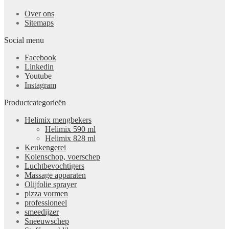
Over ons
Sitemaps
Social menu
Facebook
Linkedin
Youtube
Instagram
Productcategorieën
Helimix mengbekers
Helimix 590 ml
Helimix 828 ml
Keukengerei
Kolenschop, voerschep
Luchtbevochtigers
Massage apparaten
Olijfolie sprayer
pizza vormen
professioneel
smeedijzer
Sneeuwschep