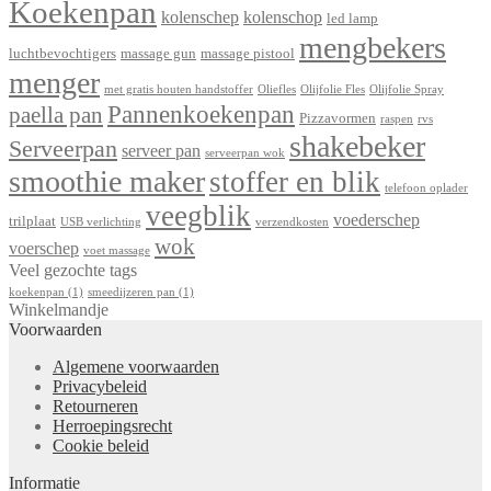
Koekenpan
kolenschep
kolenschop
led lamp
mengbekers
luchtbevochtigers
massage gun
massage pistool
menger
met gratis houten handstoffer
Oliefles
Olijfolie Fles
Olijfolie Spray
Pannenkoekenpan
paella pan
Pizzavormen
raspen
rvs
shakebeker
Serveerpan
serveer pan
serveerpan wok
smoothie maker
stoffer en blik
telefoon oplader
veegblik
voederschep
trilplaat
USB verlichting
verzendkosten
wok
voerschep
voet massage
Veel gezochte tags
koekenpan
(1)
smeedijzeren pan
(1)
Winkelmandje
Voorwaarden
Algemene voorwaarden
Privacybeleid
Retourneren
Herroepingsrecht
Cookie beleid
Informatie