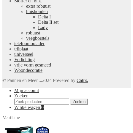
Stoffer en blik.
extra robuust
huishouden
Delta I
Delta II set
Lady
robuust
veegborstels
telefoon oplader
trilplaat
universeel
Verlichting
vrije vorm gesmeed
Woondecoratie
© Pannen en Meer....2024 Powered by
Cati's.
Mijn account
Zoeken
Zoeken
Zoeken
naar:
Winkelwagen
0
MartLine