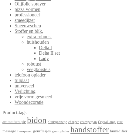
Olijfolie sprayer
pizza vormen
professioneel
smeedijzer
Sneeuwschep
Stoffer en blik.
extra robuust
huishouden
Delta I
Delta II set
Lady
robuust
veegborstels
telefoon oplader
trilplaat
universeel
Verlichting
vrije vorm gesmeed
Woondecoratie
Product-tags
bidon
aromatherapie
ems
blinispannetje
charger
crumpetpan
Crystal lamp
handstoffer
massage
geurflesjes
humidifier
flesopener
gsm oplader