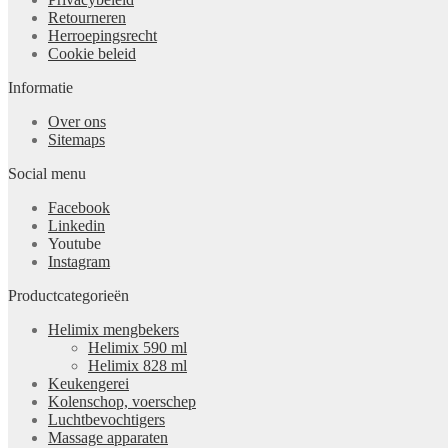
Retourneren
Herroepingsrecht
Cookie beleid
Informatie
Over ons
Sitemaps
Social menu
Facebook
Linkedin
Youtube
Instagram
Productcategorieën
Helimix mengbekers
Helimix 590 ml
Helimix 828 ml
Keukengerei
Kolenschop, voerschep
Luchtbevochtigers
Massage apparaten