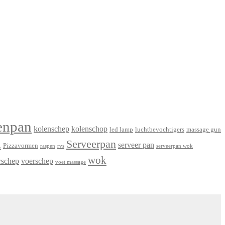
enpan
kolenschep
kolenschop
led lamp
luchtbevochtigers
massage gun
n
Serveerpan
serveer pan
Pizzavormen
raspen
rvs
serveerpan wok
wok
rschep
voerschep
voet massage