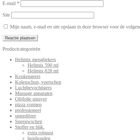
E-mail
*
Site
Mijn naam, e-mail en site opslaan in deze browser voor de volgend
Productcategorieën
Helimix mengbekers
Helimix 590 ml
Helimix 828 ml
Keukengerei
Kolenschop, voerschep
Luchtbevochtigers
Massage apparaten
Olijfolie sprayer
pizza vormen
professioneel
smeedijzer
Sneeuwschep
Stoffer en blik.
extra robuust
huishouden