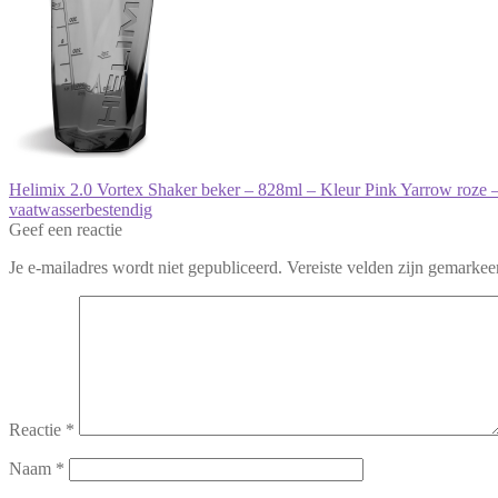
Bericht
Vorig
Helimix 2.0 Vortex Shaker beker – 828ml – Kleur Pink Yarrow roze – 
bericht:
vaatwasserbestendig
navigatie
Geef een reactie
Je e-mailadres wordt niet gepubliceerd.
Vereiste velden zijn gemarke
Reactie
*
Naam
*