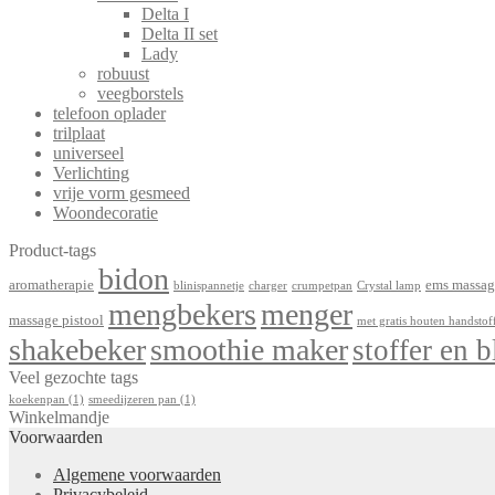
Delta I
Delta II set
Lady
robuust
veegborstels
telefoon oplader
trilplaat
universeel
Verlichting
vrije vorm gesmeed
Woondecoratie
Product-tags
bidon
aromatherapie
ems massag
blinispannetje
charger
crumpetpan
Crystal lamp
mengbekers
menger
massage pistool
met gratis houten handstof
shakebeker
smoothie maker
stoffer en b
Veel gezochte tags
koekenpan
(1)
smeedijzeren pan
(1)
Winkelmandje
Voorwaarden
Algemene voorwaarden
Privacybeleid