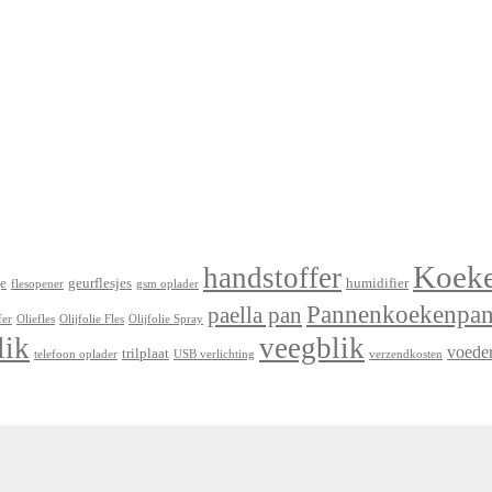
Koek
handstoffer
e
geurflesjes
humidifier
flesopener
gsm oplader
Pannenkoekenpa
paella pan
fer
Oliefles
Olijfolie Fles
Olijfolie Spray
lik
veegblik
voede
trilplaat
telefoon oplader
USB verlichting
verzendkosten