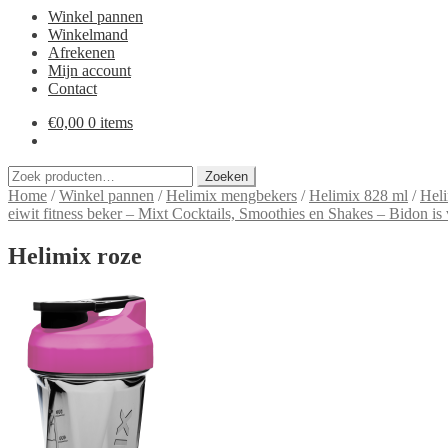
Winkel pannen
Winkelmand
Afrekenen
Mijn account
Contact
€
0,00
0 items
Zoeken
Zoeken
naar:
Home
/
Winkel pannen
/
Helimix mengbekers
/
Helimix 828 ml
/
Heli
eiwit fitness beker – Mixt Cocktails, Smoothies en Shakes – Bidon is
Helimix roze