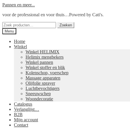
Ga
Ga
Pannen en meer...
door
naar
voor de professional en voor thuis…Powered by Cati's.
naar
de
navigatie
inhoud
Zoeken
Zoeken
naar:
Menu
Home
Winkel
Winkel HELIMIX
Helimix mengbekers
Winkel pannen
Winkel stoffer en blik
Kolenschop, voerschep
Massage apparaten
Olijfolie sprayer
Luchtbevochtigers
Sneeuwschep
Woondecoratie
Catalogus
Verlanglijst…
B2B
Mijn account
Contact