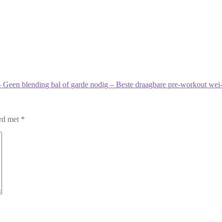
Geen blending bal of garde nodig – Beste draagbare pre-workout wei-e
erd met
*