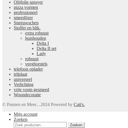
Olijfolie sprayer
pizza vormen
professioneel
smeedijzer
Sneeuwschep
Stoffer en blik.
extra robuust
huishouden
Delta I
Delta II set
Lady
robuust
veegborstels
telefoon oplader
trilplaat
universeel
Verlichting
vrije vorm gesmeed
Woondecoratie
© Pannen en Meer....2024 Powered by
Cati's.
Mijn account
Zoeken
Zoeken
Zoeken