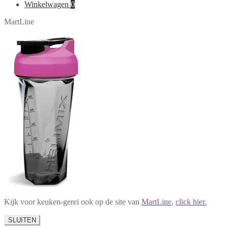
naar:
Winkelwagen
0
MartLine
Kijk voor keuken-gerei ook op de site van
MartLine
,
click hier.
SLUITEN