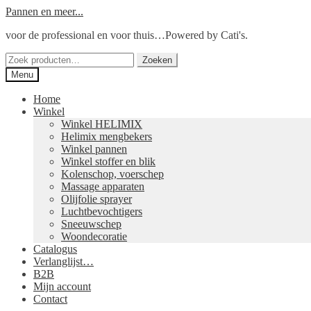
Ga
Ga
Pannen en meer...
door
naar
voor de professional en voor thuis…Powered by Cati's.
naar
de
navigatie
inhoud
Zoeken
Zoeken
naar:
Menu
Home
Winkel
Winkel HELIMIX
Helimix mengbekers
Winkel pannen
Winkel stoffer en blik
Kolenschop, voerschep
Massage apparaten
Olijfolie sprayer
Luchtbevochtigers
Sneeuwschep
Woondecoratie
Catalogus
Verlanglijst…
B2B
Mijn account
Contact