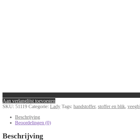
Aan verlanglijst toevoegen
SKU:
51119
Categorie:
Lady
Tags:
handstoffer
,
stoffer en blik
,
veegb
Beschrijving
Beoordelingen (0)
Beschrijving