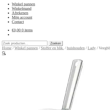
Winkel pannen
Winkelmand
Afrekenen
Mijn account
Contact
€
0,00
0 items
Zoeken
Zoeken
naar:
Home
/
Winkel pannen
/
Stoffer en blik.
/
huishouden
/
Lady
/
Veegbli
🔍