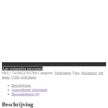
-
Sleutelhanger
-
Flesopener
-
Flaslight
aantal
Aan verlanglijst toevoegen
SKU:
7435822765760
Categorie:
Verlichting
Tags:
flesopener
,
led
lamp
,
USB verlichting
Beschrijving
Aanvullende informatie
Beoordelingen (0)
Beschrijving