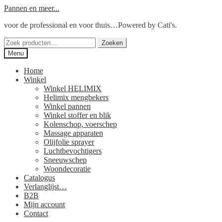
Ga
Ga
Pannen en meer...
door
naar
voor de professional en voor thuis…Powered by Cati's.
naar
de
navigatie
inhoud
Zoeken
Zoeken
naar:
Menu
Home
Winkel
Winkel HELIMIX
Helimix mengbekers
Winkel pannen
Winkel stoffer en blik
Kolenschop, voerschep
Massage apparaten
Olijfolie sprayer
Luchtbevochtigers
Sneeuwschep
Woondecoratie
Catalogus
Verlanglijst…
B2B
Mijn account
Contact