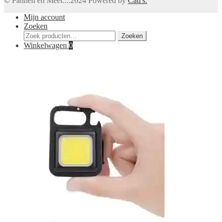
© Pannen en Meer....2024 Powered by
Cati's.
Mijn account
Zoeken
Zoeken
Zoeken
naar:
Winkelwagen
0