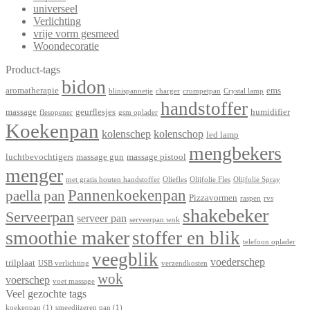
universeel
Verlichting
vrije vorm gesmeed
Woondecoratie
Product-tags
bidon
aromatherapie
ems
blinispannetje
charger
crumpetpan
Crystal lamp
handstoffer
massage
geurflesjes
humidifier
flesopener
gsm oplader
Koekenpan
kolenschep
kolenschop
led lamp
mengbekers
luchtbevochtigers
massage gun
massage pistool
menger
met gratis houten handstoffer
Oliefles
Olijfolie Fles
Olijfolie Spray
Pannenkoekenpan
paella pan
Pizzavormen
raspen
rvs
shakebeker
Serveerpan
serveer pan
serveerpan wok
smoothie maker
stoffer en blik
telefoon oplader
veegblik
voederschep
trilplaat
USB verlichting
verzendkosten
wok
voerschep
voet massage
Veel gezochte tags
koekenpan
(1)
smeedijzeren pan
(1)