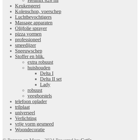
Helimix 828 ml
Keukengerei
Kolenschop, voerschep
Luchtbevochtigers
Massage apparaten
Olijfolie sprayer
pizza vormen
professioneel
smeedijzer
Sneeuwschep
Stoffer en blik.
extra robuust
huishouden
Delta I
Delta II set
Lady
robuust
veegborstels
telefoon oplader
trilplaat
universeel
Verlichting
vrije vorm gesmeed
Woondecoratie