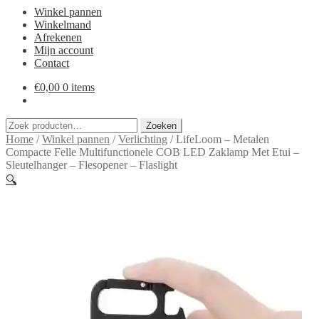
Winkel pannen
Winkelmand
Afrekenen
Mijn account
Contact
€
0,00
0 items
Zoeken
Zoeken
naar:
Home
/
Winkel pannen
/
Verlichting
/
LifeLoom – Metalen
Compacte Felle Multifunctionele COB LED Zaklamp Met Etui –
Sleutelhanger – Flesopener – Flaslight
🔍