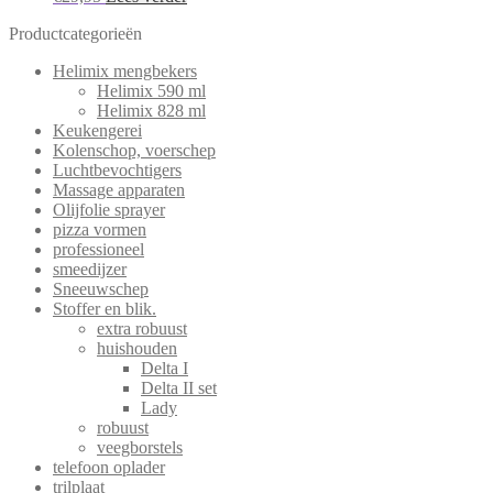
Productcategorieën
Helimix mengbekers
Helimix 590 ml
Helimix 828 ml
Keukengerei
Kolenschop, voerschep
Luchtbevochtigers
Massage apparaten
Olijfolie sprayer
pizza vormen
professioneel
smeedijzer
Sneeuwschep
Stoffer en blik.
extra robuust
huishouden
Delta I
Delta II set
Lady
robuust
veegborstels
telefoon oplader
trilplaat