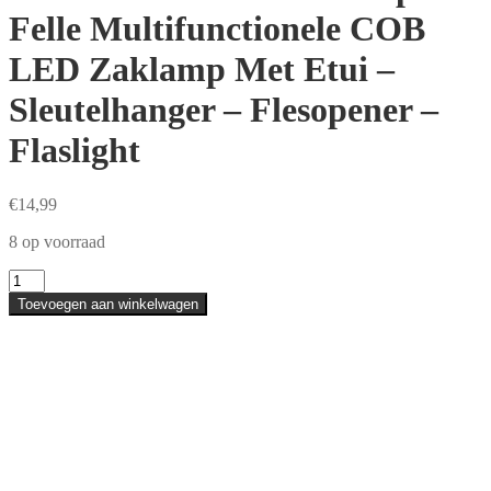
Felle Multifunctionele COB
LED Zaklamp Met Etui –
Sleutelhanger – Flesopener –
Flaslight
€
14,99
8 op voorraad
LifeLoom
-
Toevoegen aan winkelwagen
Metalen
Compacte
Felle
Multifunctionele
COB
LED
Zaklamp
Met
Etui