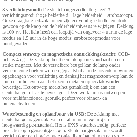
3 verlichtingsmodi:
De sleutelhangerverlichting heeft 3
verlichtingsmodi (hoge helderheid – lage helderheid – stroboscoop).
Onze draagbare led-zaklampen zijn eenvoudig te bedienen, druk
gewoon op de knop om de helderheidsniveaus te wijzigen. Dekking
is 100 ㎡. Het licht heeft een looptijd van ongeveer 4 uur in de lage
modus en 1,5 uur in de hoge modus, stroboscoopmodus voor
noodgevallen.
Compact ontwerp en magnetische aantrekkingskracht:
COB-
licht is 45 g. De zaklamp heeft een inklapbare standaard en een
sterke magneet. Met de verstelbare beugel kan de lamp onder
verschillende hoeken worden geplaatst of aan de bovenkant worden
opgehangen voor verlichting en dankzij het magneetontwerp kan de
lamp naar believen aan het ijzeren metalen oppervlak worden
bevestigd. Het ontwerp maakt het gemakkelijk om aan een
sleutelhanger of tas te bevestigen. Deze werklamp is ontworpen
voor multifunctioneel gebruik, perfect voor binnen- en
buitenactiviteiten.
Waterbestendig en oplaadbaar via USB:
De zaklamp met
sleutelhanger is gemaakt van een aluminiumlegering en
hoogwaardig pc-materiaal. Het is IPX5 waterbestendig, perfecte
prestaties op regenachtige dagen. Sleutelhangerzaklamp wordt
verlicht door een ingebouwde oplaadbare batterij met een grote