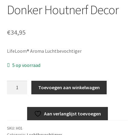
Donker Houtnerf Decor
€
34,95
LifeLoom® Aroma Luchtbevochtiger
5 op voorraad
LifeLoom®
Toevoegen aan winkelwagen
Aroma
Diffuser
Met
Aan verlanglijst toevoegen
Aromatherapie
300ml
SKU:
H01
-
Categorie:
Luchtbevochtigers