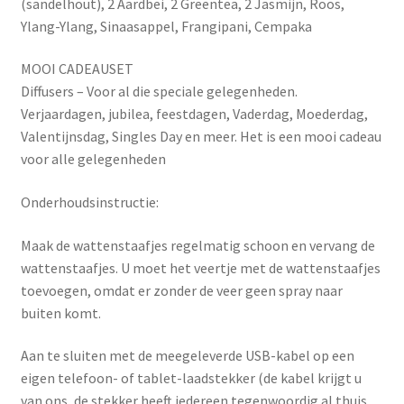
(sandelhout), 2 Aardbei, 2 Greentea, 2 Jasmijn, Roos,
Ylang-Ylang, Sinaasappel, Frangipani, Cempaka
MOOI CADEAUSET
Diffusers – Voor al die speciale gelegenheden.
Verjaardagen, jubilea, feestdagen, Vaderdag, Moederdag,
Valentijnsdag, Singles Day en meer. Het is een mooi cadeau
voor alle gelegenheden
Onderhoudsinstructie:
Maak de wattenstaafjes regelmatig schoon en vervang de
wattenstaafjes. U moet het veertje met de wattenstaafjes
toevoegen, omdat er zonder de veer geen spray naar
buiten komt.
Aan te sluiten met de meegeleverde USB-kabel op een
eigen telefoon- of tablet-laadstekker (de kabel krijgt u
van ons, de stekker heeft iedereen tegenwoordig al thuis