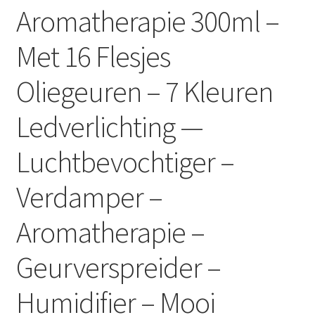
Aromatherapie 300ml –
Met 16 Flesjes
Oliegeuren – 7 Kleuren
Ledverlichting —
Luchtbevochtiger –
Verdamper –
Aromatherapie –
Geurverspreider –
Humidifier – Mooi