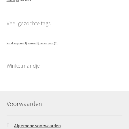
massage
Veel gezochte tags
koekenpan
(1)
smeedijzeren pan
(1)
Winkelmandje
Voorwaarden
Algemene voorwaarden