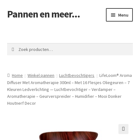
Pannen en meer...
Ga
Ga
Menu
door
naar
naar
de
Winkel pannen
navigatie
inhoud
Winkelmand
Zoeken
Zoeken
naar:
Afrekenen
Home
Winkel pannen
Luchtbevochtigers
LifeLoom® Aroma
Mijn account
Diffuser Met Aromatherapie 300ml – Met 16 Flesjes Oliegeuren – 7
Kleuren Ledverlichting — Luchtbevochtiger – Verdamper –
Contact
Aromatherapie – Geurverspreider – Humidifier – Mooi Donker
Houtnerf Decor
🔍