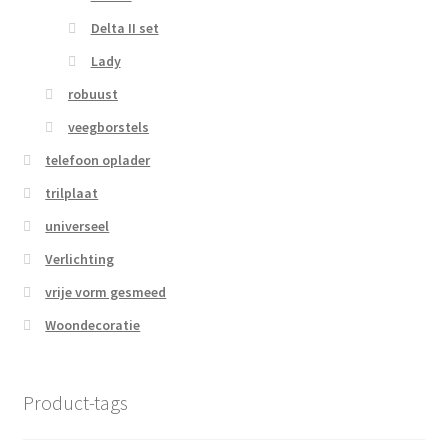
Delta II set
Lady
robuust
veegborstels
telefoon oplader
trilplaat
universeel
Verlichting
vrije vorm gesmeed
Woondecoratie
Product-tags