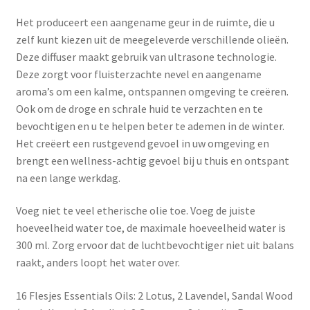
-
Het produceert een aangename geur in de ruimte, die u
Mooi
zelf kunt kiezen uit de meegeleverde verschillende olieën.
Donker
Deze diffuser maakt gebruik van ultrasone technologie.
Houtnerf
Deze zorgt voor fluisterzachte nevel en aangename
Decor
aroma’s om een ​​kalme, ontspannen omgeving te creëren.
aantal
Ook om de droge en schrale huid te verzachten en te
bevochtigen en u te helpen beter te ademen in de winter.
Het creëert een rustgevend gevoel in uw omgeving en
brengt een wellness-achtig gevoel bij u thuis en ontspant
na een lange werkdag.
Voeg niet te veel etherische olie toe. Voeg de juiste
hoeveelheid water toe, de maximale hoeveelheid water is
300 ml. Zorg ervoor dat de luchtbevochtiger niet uit balans
raakt, anders loopt het water over.
16 Flesjes Essentials Oils: 2 Lotus, 2 Lavendel, Sandal Wood