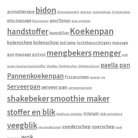
bidon
aromatherapie
blinispannetje
charger
crumpetpan
Crystal lamp
ems massage
geurflesjes
flesopener
gsm oplader
Koekenpan
handstoffer
humidifier
kolenschep
kolenschop
led lamp
luchtbevochtigers
massage
mengbekers
menger
gun
massage pistool
met
paella pan
gratis houten handstoffer
Oliefles
Olijfolie Fles
Olijfolie Spray
Pannenkoekenpan
Pizzavormen
raspen
rvs
Serveerpan
serveer pan
serveerpan wok
shakebeker
smoothie maker
stoffer en blik
trilplaat
telefoon oplader
USB verlichting
veegblik
voederschep
voerschep
verzendkosten
voet
wok