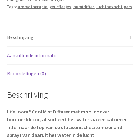
Met
Tags:
aromatherapie
,
geurflesjes
,
humidifier
,
luchtbevochtigers
16
Flesjes
Oliegeuren
-
Beschrijving
7
Kleuren
Aanvullende informatie
Ledverlichting
—
Luchtbevochtiger
Beoordelingen (0)
–
Verdamper
Beschrijving
–
Aromatherapie
-
LifeLoom® Cool Mist Diffuser met mooi donker
Geurverspreider
houtnerfdecor, absorbeert het water via een katoenen
-
filter naar de top van de ultrasonische atomizer and
Humidifier
sprayt van daaruit het water in de lucht.