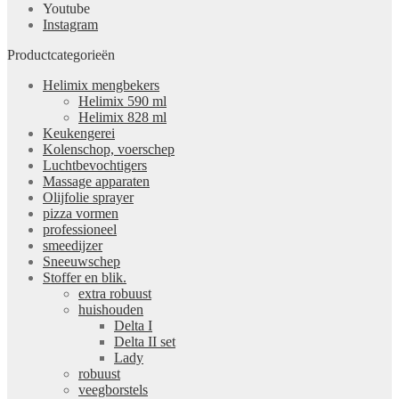
Youtube
Instagram
Productcategorieën
Helimix mengbekers
Helimix 590 ml
Helimix 828 ml
Keukengerei
Kolenschop, voerschep
Luchtbevochtigers
Massage apparaten
Olijfolie sprayer
pizza vormen
professioneel
smeedijzer
Sneeuwschep
Stoffer en blik.
extra robuust
huishouden
Delta I
Delta II set
Lady
robuust
veegborstels