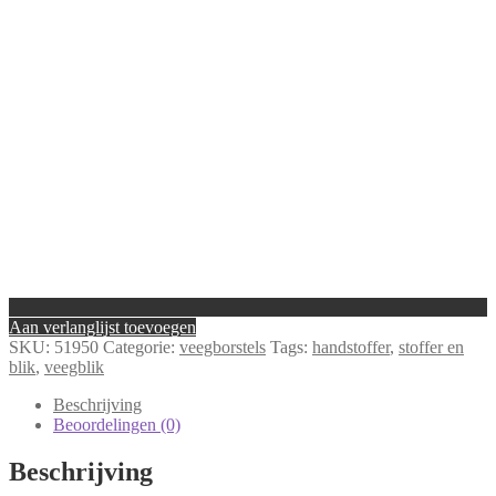
Aan verlanglijst toevoegen
SKU:
51950
Categorie:
veegborstels
Tags:
handstoffer
,
stoffer en
blik
,
veegblik
Beschrijving
Beoordelingen (0)
Beschrijving