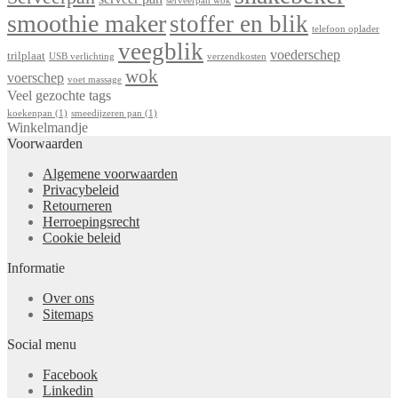
serveerpan wok
smoothie maker
stoffer en blik
telefoon oplader
veegblik
voederschep
trilplaat
USB verlichting
verzendkosten
wok
voerschep
voet massage
Veel gezochte tags
koekenpan
(1)
smeedijzeren pan
(1)
Winkelmandje
Voorwaarden
Algemene voorwaarden
Privacybeleid
Retourneren
Herroepingsrecht
Cookie beleid
Informatie
Over ons
Sitemaps
Social menu
Facebook
Linkedin