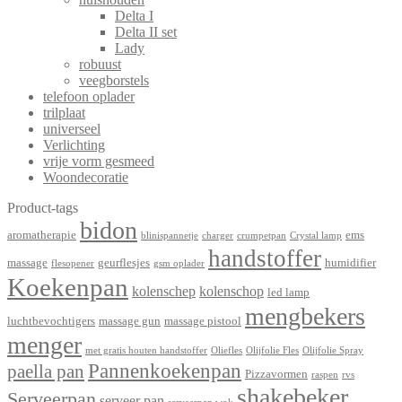
Delta I
Delta II set
Lady
robuust
veegborstels
telefoon oplader
trilplaat
universeel
Verlichting
vrije vorm gesmeed
Woondecoratie
Product-tags
bidon
aromatherapie
ems
blinispannetje
charger
crumpetpan
Crystal lamp
handstoffer
massage
geurflesjes
humidifier
flesopener
gsm oplader
Koekenpan
kolenschep
kolenschop
led lamp
mengbekers
luchtbevochtigers
massage gun
massage pistool
menger
met gratis houten handstoffer
Oliefles
Olijfolie Fles
Olijfolie Spray
Pannenkoekenpan
paella pan
Pizzavormen
raspen
rvs
shakebeker
Serveerpan
serveer pan