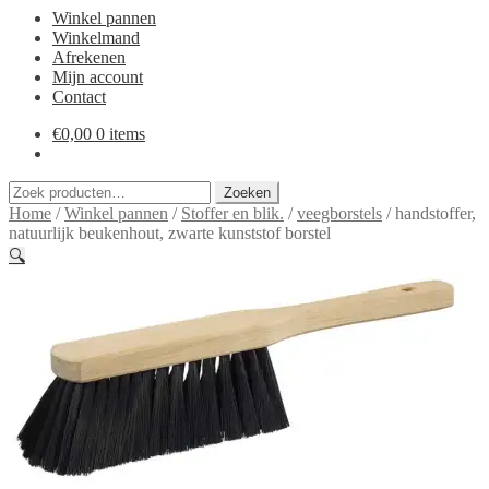
Winkel pannen
Winkelmand
Afrekenen
Mijn account
Contact
€
0,00
0 items
Zoeken
Zoeken
naar:
Home
/
Winkel pannen
/
Stoffer en blik.
/
veegborstels
/
handstoffer,
natuurlijk beukenhout, zwarte kunststof borstel
🔍