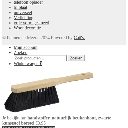
telefoon oplader
trilplaat
universeel
Verlichting
vrije vorm gesmeed
Woondecoratie
© Pannen en Meer....2024 Powered by
Cati's.
Mijn account
Zoeken
Zoeken
Zoeken
naar:
Winkelwagen
0
Je bekijkt nu:
handstoffer, natuurlijk beukenhout, zwarte
kunststof borstel
€
3,95