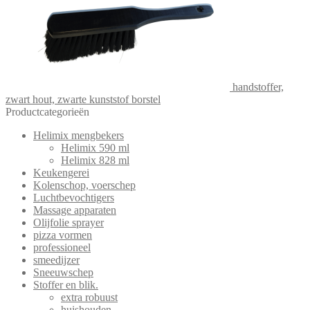
handstoffer,
zwart hout, zwarte kunststof borstel
Productcategorieën
Helimix mengbekers
Helimix 590 ml
Helimix 828 ml
Keukengerei
Kolenschop, voerschep
Luchtbevochtigers
Massage apparaten
Olijfolie sprayer
pizza vormen
professioneel
smeedijzer
Sneeuwschep
Stoffer en blik.
extra robuust
huishouden