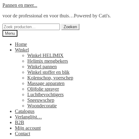
Ga
Ga
Pannen en meer...
door
naar
voor de professional en voor thuis…Powered by Cati's.
naar
de
navigatie
inhoud
Zoeken
Zoeken
naar:
Menu
Home
Winkel
Winkel HELIMIX
Helimix mengbekers
Winkel pannen
Winkel stoffer en blik
Kolenschop, voerschep
Massage apparaten
Olijfolie sprayer
Luchtbevochtigers
Sneeuwschep
Woondecoratie
Catalogus
Verlanglijst…
B2B
Mijn account
Contact