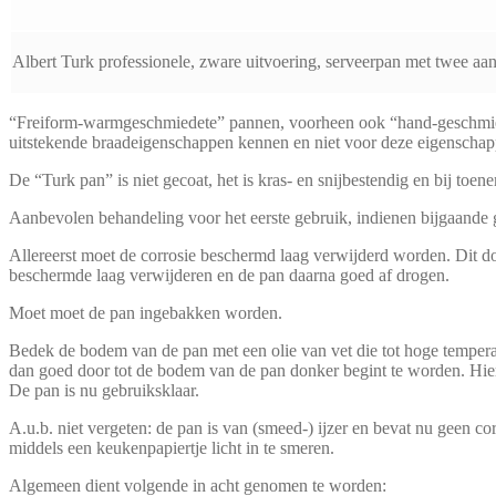
Albert Turk professionele, zware uitvoering, serveerpan met twee 
“Freiform-warmgeschmiedete” pannen, voorheen ook “hand-geschmied
uitstekende braadeigenschappen kennen en niet voor deze eigenschap
De “Turk pan” is niet gecoat, het is kras- en snijbestendig en bij to
Aanbevolen behandeling voor het eerste gebruik, indienen bijgaande g
Allereerst moet de corrosie beschermd laag verwijderd worden. Dit do
beschermde laag verwijderen en de pan daarna goed af drogen.
Moet moet de pan ingebakken worden.
Bedek de bodem van de pan met een olie van vet die tot hoge tempera
dan goed door tot de bodem van de pan donker begint te worden. Hie
De pan is nu gebruiksklaar.
A.u.b. niet vergeten: de pan is van (smeed-) ijzer en bevat nu geen cor
middels een keukenpapiertje licht in te smeren.
Algemeen dient volgende in acht genomen te worden: