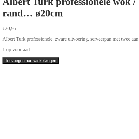
Albert Turk professionele wok /
rand… ø20cm
€
20,95
Albert Turk professionele, zware uitvoering, serveerpan met twee aan
1 op voorraad
Albert
Toevoegen aan winkelwagen
Turk
professionele
wok
/
serveerpan
/
paellapan
met
twee
handvatten
en
extra
hoge
rand...