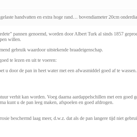
aangelaste handvatten en extra hoge rand… bovendiameter 20cm onderdi
ete” pannen genoemd, worden door Albert Turk al sinds 1857 geprod
pen willen.
enemend gebruik waardoor uitstekende braadeigenschap.
oed te lezen en uit te voeren:
et u door de pan in heet water met een afwasmiddel goed af te wassen.
tuur verhit kan worden. Voeg daarna aardappelschillen met een goed ge
rna kunt u de pan leeg maken, afspoelen en goed afdrogen.
rosie beschermd laag meer, d.w.z. dat als de pan langere tijd niet gebrui