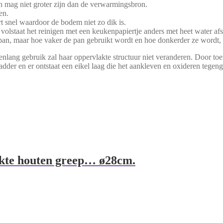
an mag niet groter zijn dan de verwarmingsbron.
en.
t snel waardoor de bodem niet zo dik is.
lstaat het reinigen met een keukenpapiertje anders met heet water afsp
e pan, maar hoe vaker de pan gebruikt wordt en hoe donkerder ze wordt, de
jarenlang gebruik zal haar oppervlakte structuur niet veranderen. Door
der en er ontstaat een eikel laag die het aankleven en oxideren tege
akte houten greep… ø28cm.