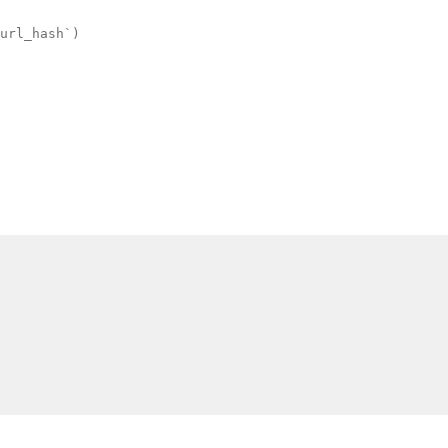
url_hash`)