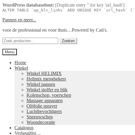
WordPress databasefout:
[Duplicate entry '' for key 'url_hash']
ALTER TABLE `wp_blc_links` ADD UNIQUE KEY `url_hash` (`
Ga
Ga
Pannen en meer...
door
naar
voor de professional en voor thuis…Powered by Cati's.
naar
de
navigatie
inhoud
Zoeken
Zoeken
naar:
Menu
Home
Winkel
Winkel HELIMIX
Helimix mengbekers
Winkel pannen
Winkel stoffer en blik
Kolenschop, voerschep
Massage apparaten
Olijfolie sprayer
Luchtbevochtigers
Sneeuwschep
Woondecoratie
Catalogus
Verlanglijst…