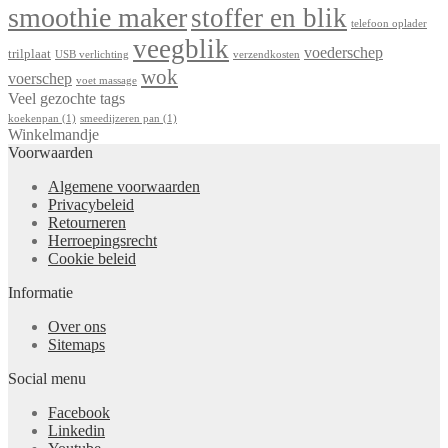
smoothie maker
stoffer en blik
telefoon oplader
veegblik
voederschep
trilplaat
USB verlichting
verzendkosten
wok
voerschep
voet massage
Veel gezochte tags
koekenpan
(1)
smeedijzeren pan
(1)
Winkelmandje
Voorwaarden
Algemene voorwaarden
Privacybeleid
Retourneren
Herroepingsrecht
Cookie beleid
Informatie
Over ons
Sitemaps
Social menu
Facebook
Linkedin