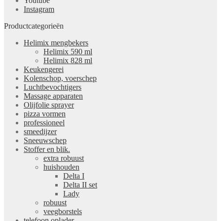
Youtube
Instagram
Productcategorieën
Helimix mengbekers
Helimix 590 ml
Helimix 828 ml
Keukengerei
Kolenschop, voerschep
Luchtbevochtigers
Massage apparaten
Olijfolie sprayer
pizza vormen
professioneel
smeedijzer
Sneeuwschep
Stoffer en blik.
extra robuust
huishouden
Delta I
Delta II set
Lady
robuust
veegborstels
telefoon oplader