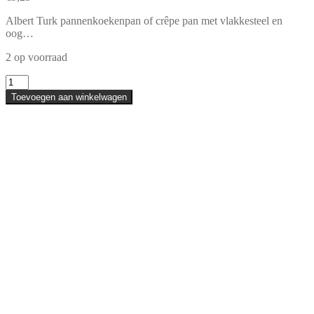
Albert Turk pannenkoekenpan of crêpe pan met vlakkesteel en
oog…
2 op voorraad
Albert
Turk
Toevoegen aan winkelwagen
pannenkoekenpan...
ø18cm
aantal