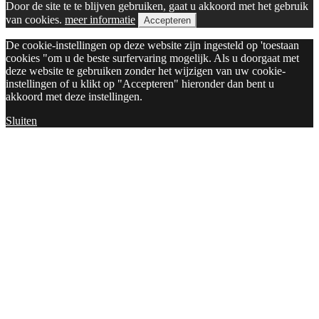
Door de site te te blijven gebruiken, gaat u akkoord met het gebruik
van cookies.
meer informatie
Accepteren
De cookie-instellingen op deze website zijn ingesteld op 'toestaan
cookies "om u de beste surfervaring mogelijk. Als u doorgaat met
deze website te gebruiken zonder het wijzigen van uw cookie-
instellingen of u klikt op "Accepteren" hieronder dan bent u
akkoord met deze instellingen.
Sluiten