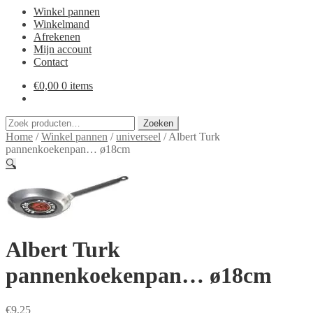
Winkel pannen
Winkelmand
Afrekenen
Mijn account
Contact
€
0,00
0 items
Zoeken
Zoeken
naar:
Home
/
Winkel pannen
/
universeel
/
Albert Turk
pannenkoekenpan… ø18cm
🔍
Albert Turk
pannenkoekenpan… ø18cm
€
9,25