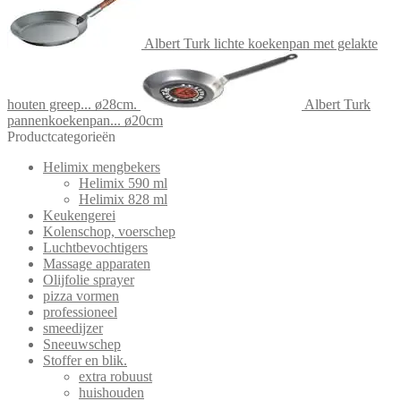
Albert Turk lichte koekenpan met gelakte
houten greep... ø28cm.
Albert Turk
pannenkoekenpan... ø20cm
Productcategorieën
Helimix mengbekers
Helimix 590 ml
Helimix 828 ml
Keukengerei
Kolenschop, voerschep
Luchtbevochtigers
Massage apparaten
Olijfolie sprayer
pizza vormen
professioneel
smeedijzer
Sneeuwschep
Stoffer en blik.
extra robuust
huishouden