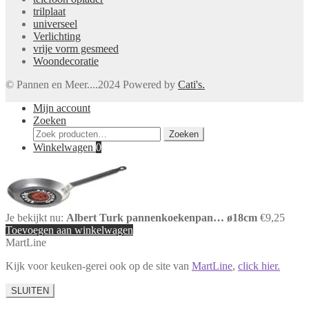
trilplaat
universeel
Verlichting
vrije vorm gesmeed
Woondecoratie
© Pannen en Meer....2024 Powered by
Cati's.
Mijn account
Zoeken
Zoeken
Zoeken
naar:
Winkelwagen
0
Je bekijkt nu:
Albert Turk pannenkoekenpan… ø18cm
€
9,25
Toevoegen aan winkelwagen
MartLine
Kijk voor keuken-gerei ook op de site van
MartLine
,
click hier.
SLUITEN