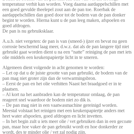
temperatuur verhit kan worden. Voeg daarna aardappelschillen met
een goed gevulde theelepel zout aan de pan toe. Roerbak de
aardappelschillen dan goed door tot de bodem van de pan donker
begint te worden. Hierna kunt u de pan leeg maken, afspoelen en
goed afdrogen.
De pan is nu gebruiksklaar.
A.u.b. niet vergeten: de pan is van (smeed-) ijzer en bevat nu geen
corrosie beschermd laag meer, d.w.z. dat als de pan langere tijd niet
gebruikt gaat worden dient u na een “natte” reiniging de pan met iets
olie middels een keukenpapiertje licht in te smeren.
Algemeen dient volgende in acht genomen te worden:
– Let op dat u de juiste grootte van pan gebruikt, de bodem van de
pan mag niet groter zijn dan de verwarmingsbron.
– Eerst de pan en het olie verhitten Naast het braadgoed er in te
plaatsen.
– Al kort na het aanbraden kan de temperatuur omlaag, de pan
reageert snel waardoor de bodem niet zo dik is.
– De pan mag niet in een vaatwasmachine gereinigd worden.
Meestal volstaat het reinigen met een keukenpapiertje anders met
heet water afspoelen, goed afdrogen en licht invetten.
– In het begin zult u iets meer olie / vet gebruiken dan in een gecoate
pan, maar hoe vaker de pan gebruikt wordt en hoe donkerder ze
wordt, des te minder olie / vet zal nodig zijn.