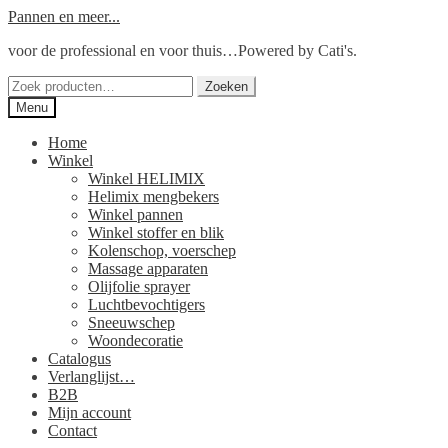
Ga
Ga
Pannen en meer...
door
naar
voor de professional en voor thuis…Powered by Cati's.
naar
de
navigatie
inhoud
Zoeken
Zoeken
naar:
Menu
Home
Winkel
Winkel HELIMIX
Helimix mengbekers
Winkel pannen
Winkel stoffer en blik
Kolenschop, voerschep
Massage apparaten
Olijfolie sprayer
Luchtbevochtigers
Sneeuwschep
Woondecoratie
Catalogus
Verlanglijst…
B2B
Mijn account
Contact