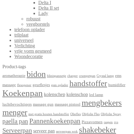
Delta I
Delta II set
Lady
robuust
veegborstels
telefoon oplader
trilplaat
universeel
Verlichting
vrije vorm gesmeed
Woondecoratie
Product-tags
bidon
aromatherapie
ems
blinispannetje
charger
crumpetpan
Crystal lamp
handstoffer
massage
geurflesjes
humidifier
flesopener
gsm oplader
Koekenpan
kolenschep
kolenschop
led lamp
mengbekers
luchtbevochtigers
massage gun
massage pistool
menger
met gratis houten handstoffer
Oliefles
Olijfolie Fles
Olijfolie Spray
Pannenkoekenpan
paella pan
Pizzavormen
raspen
rvs
shakebeker
Serveerpan
serveer pan
serveerpan wok