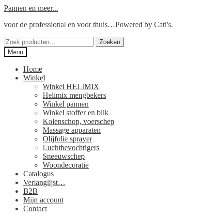
Ga
Ga
Pannen en meer...
door
naar
voor de professional en voor thuis…Powered by Cati's.
naar
de
navigatie
inhoud
Zoeken
Zoeken
naar:
Menu
Home
Winkel
Winkel HELIMIX
Helimix mengbekers
Winkel pannen
Winkel stoffer en blik
Kolenschop, voerschep
Massage apparaten
Olijfolie sprayer
Luchtbevochtigers
Sneeuwschep
Woondecoratie
Catalogus
Verlanglijst…
B2B
Mijn account
Contact