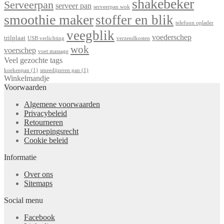
shakebeker
Serveerpan
serveer pan
serveerpan wok
smoothie maker
stoffer en blik
telefoon oplader
veegblik
voederschep
trilplaat
USB verlichting
verzendkosten
wok
voerschep
voet massage
Veel gezochte tags
koekenpan
(1)
smeedijzeren pan
(1)
Winkelmandje
Voorwaarden
Algemene voorwaarden
Privacybeleid
Retourneren
Herroepingsrecht
Cookie beleid
Informatie
Over ons
Sitemaps
Social menu
Facebook