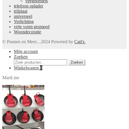
veegborstels
telefoon oplader
trilplaat
universeel
Verlichting
vrije vorm gesmeed
Woondecoratie
© Pannen en Meer....2024 Powered by
Cati's.
Mijn account
Zoeken
Zoeken
Zoeken
naar:
Winkelwagen
0
MartLine