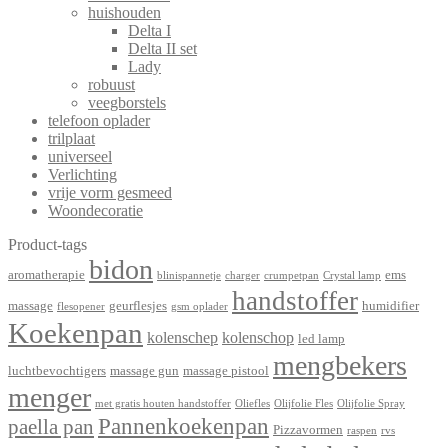
huishouden
Delta I
Delta II set
Lady
robuust
veegborstels
telefoon oplader
trilplaat
universeel
Verlichting
vrije vorm gesmeed
Woondecoratie
Product-tags
bidon
aromatherapie
ems
blinispannetje
charger
crumpetpan
Crystal lamp
handstoffer
massage
geurflesjes
humidifier
flesopener
gsm oplader
Koekenpan
kolenschep
kolenschop
led lamp
mengbekers
luchtbevochtigers
massage gun
massage pistool
menger
met gratis houten handstoffer
Oliefles
Olijfolie Fles
Olijfolie Spray
Pannenkoekenpan
paella pan
Pizzavormen
raspen
rvs