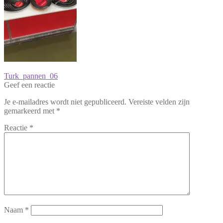
Bericht
Vorig
Turk_pannen_06
bericht:
Geef een reactie
navigatie
Je e-mailadres wordt niet gepubliceerd.
Vereiste velden zijn
gemarkeerd met
*
Reactie
*
Naam
*