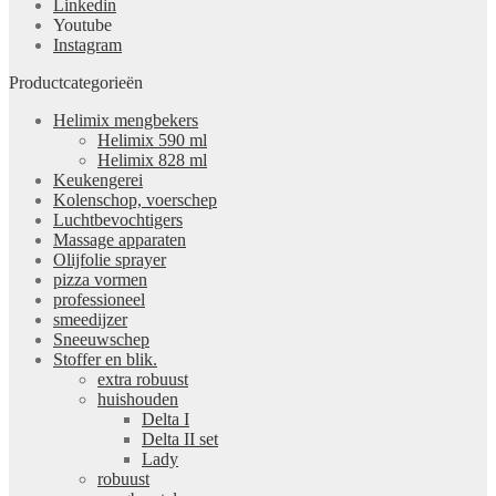
Linkedin
Youtube
Instagram
Productcategorieën
Helimix mengbekers
Helimix 590 ml
Helimix 828 ml
Keukengerei
Kolenschop, voerschep
Luchtbevochtigers
Massage apparaten
Olijfolie sprayer
pizza vormen
professioneel
smeedijzer
Sneeuwschep
Stoffer en blik.
extra robuust
huishouden
Delta I
Delta II set
Lady
robuust