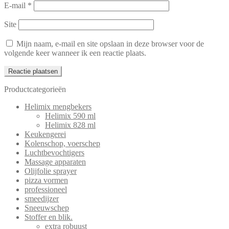
E-mail
*
Site
Mijn naam, e-mail en site opslaan in deze browser voor de
volgende keer wanneer ik een reactie plaats.
Productcategorieën
Helimix mengbekers
Helimix 590 ml
Helimix 828 ml
Keukengerei
Kolenschop, voerschep
Luchtbevochtigers
Massage apparaten
Olijfolie sprayer
pizza vormen
professioneel
smeedijzer
Sneeuwschep
Stoffer en blik.
extra robuust