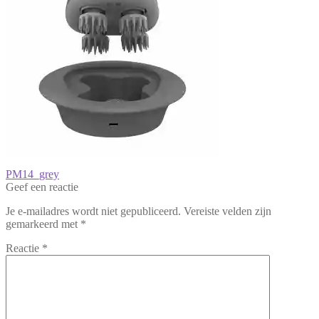
Bericht
Vorig
PM14_grey
bericht:
Geef een reactie
navigatie
Je e-mailadres wordt niet gepubliceerd.
Vereiste velden zijn
gemarkeerd met
*
Reactie
*