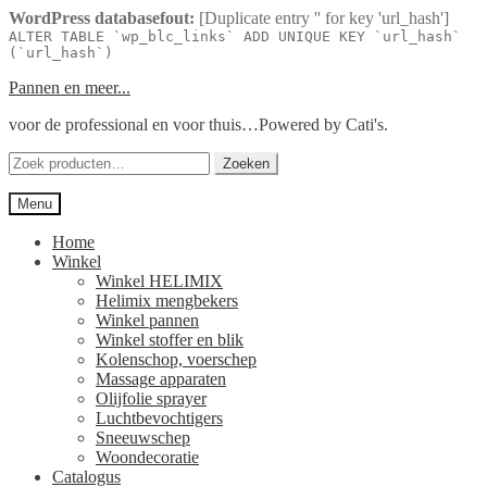
WordPress databasefout:
[Duplicate entry '' for key 'url_hash']
ALTER TABLE `wp_blc_links` ADD UNIQUE KEY `url_hash`
(`url_hash`)
Ga
Ga
Pannen en meer...
door
naar
voor de professional en voor thuis…Powered by Cati's.
naar
de
navigatie
inhoud
Zoeken
Zoeken
naar:
Menu
Home
Winkel
Winkel HELIMIX
Helimix mengbekers
Winkel pannen
Winkel stoffer en blik
Kolenschop, voerschep
Massage apparaten
Olijfolie sprayer
Luchtbevochtigers
Sneeuwschep
Woondecoratie
Catalogus