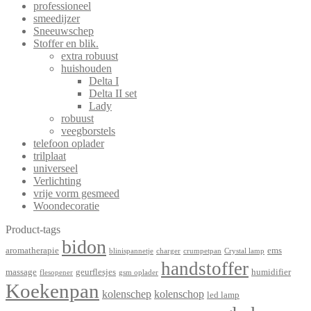
professioneel
smeedijzer
Sneeuwschep
Stoffer en blik.
extra robuust
huishouden
Delta I
Delta II set
Lady
robuust
veegborstels
telefoon oplader
trilplaat
universeel
Verlichting
vrije vorm gesmeed
Woondecoratie
Product-tags
bidon
aromatherapie
ems
blinispannetje
charger
crumpetpan
Crystal lamp
handstoffer
massage
geurflesjes
humidifier
flesopener
gsm oplader
Koekenpan
kolenschep
kolenschop
led lamp