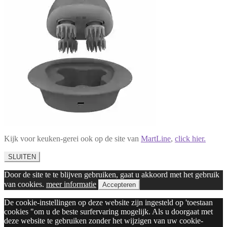
Kijk voor keuken-gerei ook op de site van
MartLine
,
click hier.
SLUITEN
Door de site te te blijven gebruiken, gaat u akkoord met het gebruik
van cookies.
meer informatie
Accepteren
De cookie-instellingen op deze website zijn ingesteld op 'toestaan
cookies "om u de beste surfervaring mogelijk. Als u doorgaat met
deze website te gebruiken zonder het wijzigen van uw cookie-