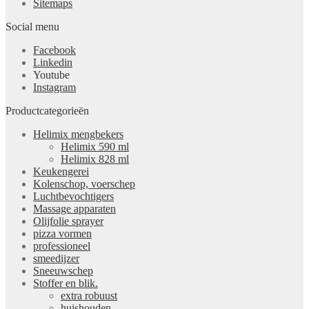
Sitemaps
Social menu
Facebook
Linkedin
Youtube
Instagram
Productcategorieën
Helimix mengbekers
Helimix 590 ml
Helimix 828 ml
Keukengerei
Kolenschop, voerschep
Luchtbevochtigers
Massage apparaten
Olijfolie sprayer
pizza vormen
professioneel
smeedijzer
Sneeuwschep
Stoffer en blik.
extra robuust
huishouden