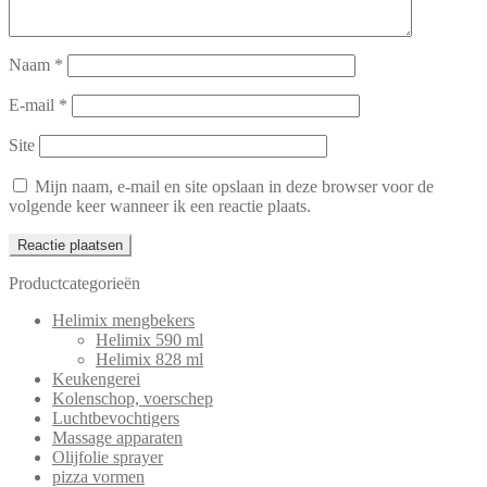
Naam
*
E-mail
*
Site
Mijn naam, e-mail en site opslaan in deze browser voor de
volgende keer wanneer ik een reactie plaats.
Productcategorieën
Helimix mengbekers
Helimix 590 ml
Helimix 828 ml
Keukengerei
Kolenschop, voerschep
Luchtbevochtigers
Massage apparaten
Olijfolie sprayer
pizza vormen