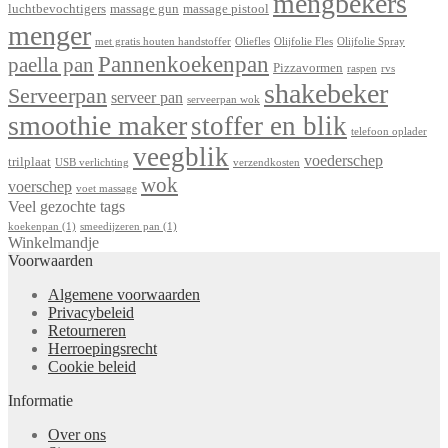
mengbekers
luchtbevochtigers
massage gun
massage pistool
menger
met gratis houten handstoffer
Oliefles
Olijfolie Fles
Olijfolie Spray
Pannenkoekenpan
paella pan
Pizzavormen
raspen
rvs
shakebeker
Serveerpan
serveer pan
serveerpan wok
smoothie maker
stoffer en blik
telefoon oplader
veegblik
voederschep
trilplaat
USB verlichting
verzendkosten
wok
voerschep
voet massage
Veel gezochte tags
koekenpan
(1)
smeedijzeren pan
(1)
Winkelmandje
Voorwaarden
Algemene voorwaarden
Privacybeleid
Retourneren
Herroepingsrecht
Cookie beleid
Informatie
Over ons