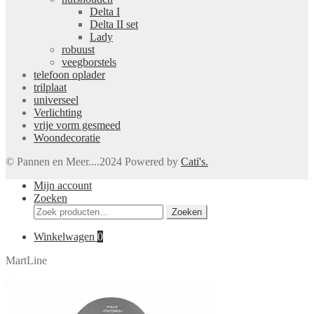
Delta I
Delta II set
Lady
robuust
veegborstels
telefoon oplader
trilplaat
universeel
Verlichting
vrije vorm gesmeed
Woondecoratie
© Pannen en Meer....2024 Powered by
Cati's.
Mijn account
Zoeken
Zoeken
Zoeken
naar:
Winkelwagen
0
MartLine