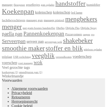
handstoffer
massage
geurflesjes
humidifier
flesopener
gsm oplader
Koekenpan
kolenschep
kolenschop
led lamp
mengbekers
luchtbevochtigers
massage gun
massage pistool
menger
met gratis houten handstoffer
Oliefles
Olijfolie Fles
Olijfolie Spray
Pannenkoekenpan
paella pan
Pizzavormen
raspen
rvs
shakebeker
Serveerpan
serveer pan
serveerpan wok
smoothie maker
stoffer en blik
telefoon oplader
veegblik
voederschep
trilplaat
USB verlichting
verzendkosten
wok
voerschep
voet massage
Veel gezochte tags
koekenpan
(1)
smeedijzeren pan
(1)
Winkelmandje
Voorwaarden
Algemene voorwaarden
Privacybeleid
Retourneren
Herroepingsrecht
Cookie beleid