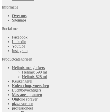
Informatie
Over ons
Sitemaps
Social menu
Facebook
Linkedin
Youtube
Instagram
Productcategorieën
Helimix mengbekers
Helimix 590 ml
Helimix 828 ml
Keukengerei
Kolenschop, voerschep
Luchtbevochtigers
Massage apparaten
Olijfolie sprayer
pizza vormen
professioneel