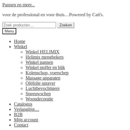
Ga
Ga
Pannen en meer...
door
naar
voor de professional en voor thuis…Powered by Cati's.
naar
de
navigatie
inhoud
Zoeken
Zoeken
naar:
Menu
Home
Winkel
Winkel HELIMIX
Helimix mengbekers
Winkel pannen
Winkel stoffer en blik
Kolenschop, voerschep
Massage apparaten
Olijfolie sprayer
Luchtbevochtigers
Sneeuwschep
Woondecoratie
Catalogus
Verlanglijst…
B2B
Mijn account
Contact