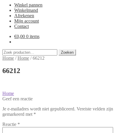
Winkel pannen
Winkelmand
Afrekenen
Mijn account
Contact
€
0,00
0 items
Zoeken
Zoeken
naar:
Home
/
Home
/
66212
66212
Bericht
Vorig
Home
bericht:
Geef een reactie
navigatie
Je e-mailadres wordt niet gepubliceerd.
Vereiste velden zijn
gemarkeerd met
*
Reactie
*