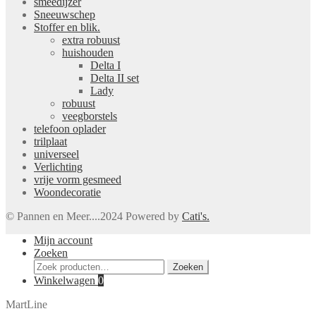
smeedijzer
Sneeuwschep
Stoffer en blik.
extra robuust
huishouden
Delta I
Delta II set
Lady
robuust
veegborstels
telefoon oplader
trilplaat
universeel
Verlichting
vrije vorm gesmeed
Woondecoratie
© Pannen en Meer....2024 Powered by
Cati's.
Mijn account
Zoeken
Zoeken
Zoeken
naar:
Winkelwagen
0
MartLine