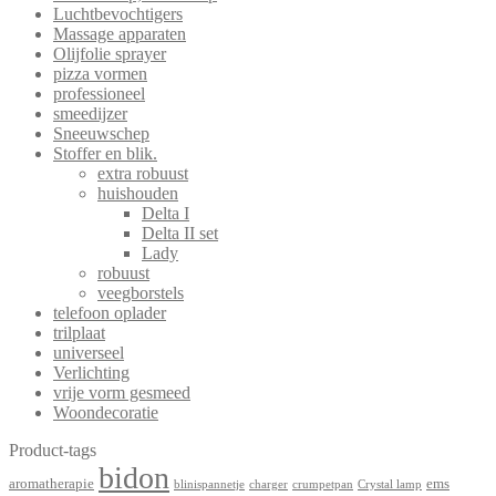
Luchtbevochtigers
Massage apparaten
Olijfolie sprayer
pizza vormen
professioneel
smeedijzer
Sneeuwschep
Stoffer en blik.
extra robuust
huishouden
Delta I
Delta II set
Lady
robuust
veegborstels
telefoon oplader
trilplaat
universeel
Verlichting
vrije vorm gesmeed
Woondecoratie
Product-tags
bidon
aromatherapie
ems
blinispannetje
charger
crumpetpan
Crystal lamp