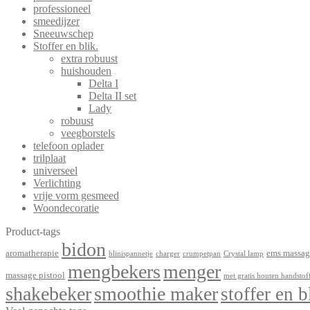
professioneel
smeedijzer
Sneeuwschep
Stoffer en blik.
extra robuust
huishouden
Delta I
Delta II set
Lady
robuust
veegborstels
telefoon oplader
trilplaat
universeel
Verlichting
vrije vorm gesmeed
Woondecoratie
Product-tags
bidon
aromatherapie
ems massag
blinispannetje
charger
crumpetpan
Crystal lamp
mengbekers
menger
massage pistool
met gratis houten handstof
shakebeker
smoothie maker
stoffer en b