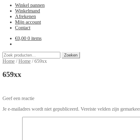
Winkel pannen
Winkelmand
Afrekenen
Mijn account
Contact
€
0,00
0 items
Zoeken
Zoeken
naar:
Home
/
Home
/
659xx
659xx
Geef een reactie
Je e-mailadres wordt niet gepubliceerd.
Vereiste velden zijn gemarke