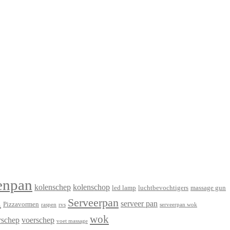
enpan
kolenschep
kolenschop
led lamp
luchtbevochtigers
massage gun
n
Serveerpan
serveer pan
Pizzavormen
raspen
rvs
serveerpan wok
wok
rschep
voerschep
voet massage