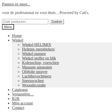
Ga
Ga
Pannen en meer...
door
naar
voor de professional en voor thuis…Powered by Cati's.
naar
de
navigatie
inhoud
Zoeken
Zoeken
naar:
Menu
Home
Winkel
Winkel HELIMIX
Helimix mengbekers
Winkel pannen
Winkel stoffer en blik
Kolenschop, voerschep
Massage apparaten
Olijfolie sprayer
Luchtbevochtigers
Sneeuwschep
Woondecoratie
Catalogus
Verlanglijst…
B2B
Mijn account
Contact