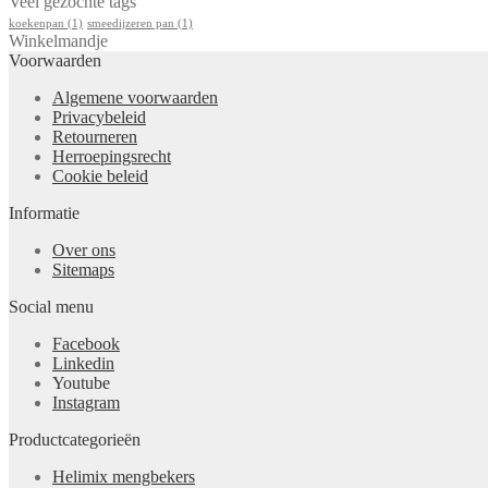
Veel gezochte tags
koekenpan
(1)
smeedijzeren pan
(1)
Winkelmandje
Voorwaarden
Algemene voorwaarden
Privacybeleid
Retourneren
Herroepingsrecht
Cookie beleid
Informatie
Over ons
Sitemaps
Social menu
Facebook
Linkedin
Youtube
Instagram
Productcategorieën
Helimix mengbekers