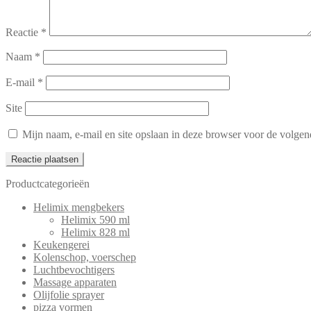
Reactie
*
Naam
*
E-mail
*
Site
Mijn naam, e-mail en site opslaan in deze browser voor de volgend
Productcategorieën
Helimix mengbekers
Helimix 590 ml
Helimix 828 ml
Keukengerei
Kolenschop, voerschep
Luchtbevochtigers
Massage apparaten
Olijfolie sprayer
pizza vormen