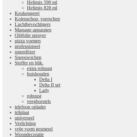
Helimix 590 ml
Helimix 828 ml
Keukengerei
Kolenschop, voerschep
Luchtbevochtigers
Massage apparaten
Olijfolie sprayer
pizza vormen
professioneel
smeedijzer
Sneeuwschep
Stoffer en blik.
extra robuust
huishouden
Delta I
Delta II set
Lady
robuust
veegborstels
telefoon oplader
trilplaat
universeel
Verlichting
vrije vorm gesmeed
Woondecoratie