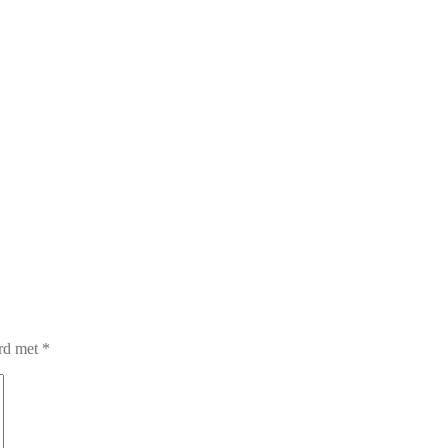
erd met
*