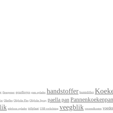
Koek
handstoffer
e
geurflesjes
humidifier
flesopener
gsm oplader
Pannenkoekenpa
paella pan
fer
Oliefles
Olijfolie Fles
Olijfolie Spray
lik
veegblik
voede
trilplaat
telefoon oplader
USB verlichting
verzendkosten