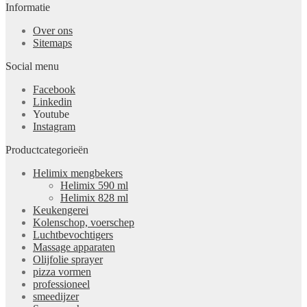
Informatie
Over ons
Sitemaps
Social menu
Facebook
Linkedin
Youtube
Instagram
Productcategorieën
Helimix mengbekers
Helimix 590 ml
Helimix 828 ml
Keukengerei
Kolenschop, voerschep
Luchtbevochtigers
Massage apparaten
Olijfolie sprayer
pizza vormen
professioneel
smeedijzer