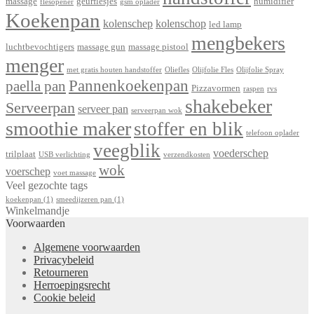
massage
geurflesjes
humidifier
flesopener
gsm oplader
Koekenpan
kolenschep
kolenschop
led lamp
mengbekers
luchtbevochtigers
massage gun
massage pistool
menger
met gratis houten handstoffer
Oliefles
Olijfolie Fles
Olijfolie Spray
Pannenkoekenpan
paella pan
Pizzavormen
raspen
rvs
shakebeker
Serveerpan
serveer pan
serveerpan wok
smoothie maker
stoffer en blik
telefoon oplader
veegblik
voederschep
trilplaat
USB verlichting
verzendkosten
wok
voerschep
voet massage
Veel gezochte tags
koekenpan
(1)
smeedijzeren pan
(1)
Winkelmandje
Voorwaarden
Algemene voorwaarden
Privacybeleid
Retourneren
Herroepingsrecht
Cookie beleid