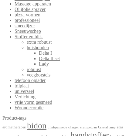
Massage apparaten
Olijfolie sprayer
pizza vormen
professioneel
smeedijzer
Sneeuwschep
Stoffer en blik.
extra robuust
huishouden
Delta I
Delta II set
Lady
robuust
veegborstels
telefoon oplader
trilplaat
universeel
Verlichting
vrije vorm gesmeed
Woondecoratie
Product-tags
bidon
aromatherapie
ems
blinispannetje
charger
crumpetpan
Crystal lamp
handstoffer