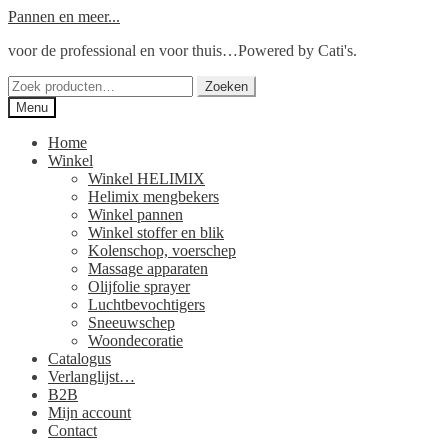
Ga
Ga
Pannen en meer...
door
naar
voor de professional en voor thuis…Powered by Cati's.
naar
de
navigatie
inhoud
Zoeken
Zoeken
naar:
Menu
Home
Winkel
Winkel HELIMIX
Helimix mengbekers
Winkel pannen
Winkel stoffer en blik
Kolenschop, voerschep
Massage apparaten
Olijfolie sprayer
Luchtbevochtigers
Sneeuwschep
Woondecoratie
Catalogus
Verlanglijst…
B2B
Mijn account
Contact