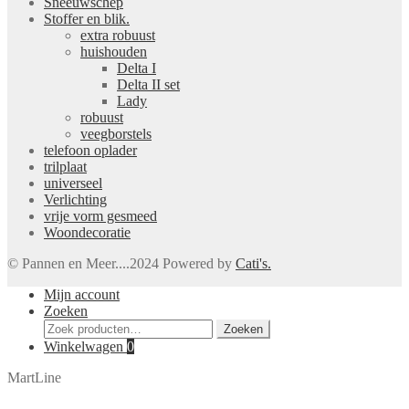
Sneeuwschep
Stoffer en blik.
extra robuust
huishouden
Delta I
Delta II set
Lady
robuust
veegborstels
telefoon oplader
trilplaat
universeel
Verlichting
vrije vorm gesmeed
Woondecoratie
© Pannen en Meer....2024 Powered by
Cati's.
Mijn account
Zoeken
Zoeken
Zoeken
naar:
Winkelwagen
0
MartLine