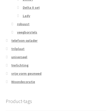
Delta II set
Lady
robuust
veegborstels
telefoon oplader
trilplaat
universeel
Verlichting
vrije vorm gesmeed
Woondecoratie
Product-tags