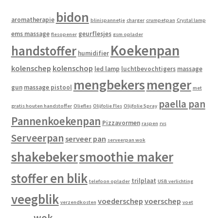
bidon
aromatherapie
blinispannetje
charger
crumpetpan
Crystal lamp
ems massage
geurflesjes
flesopener
gsm oplader
Koekenpan
handstoffer
humidifier
kolenschep
kolenschop
led lamp
luchtbevochtigers
massage
mengbekers
menger
gun
massage pistool
met
paella pan
gratis houten handstoffer
Oliefles
Olijfolie Fles
Olijfolie Spray
Pannenkoekenpan
Pizzavormen
raspen
rvs
Serveerpan
serveer pan
serveerpan wok
shakebeker
smoothie maker
stoffer en blik
trilplaat
telefoon oplader
USB verlichting
veegblik
voederschep
voerschep
verzendkosten
voet
wok