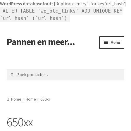
WordPress databasefout:
[Duplicate entry '' for key 'url_hash']
ALTER TABLE `wp_blc_links` ADD UNIQUE KEY
`url_hash` (`url_hash`)
Pannen en meer...
Ga
Ga
Menu
door
naar
naar
de
Winkel pannen
navigatie
inhoud
Winkelmand
Zoeken
Zoeken
naar:
Afrekenen
Home
Home
650xx
Mijn account
650xx
Contact