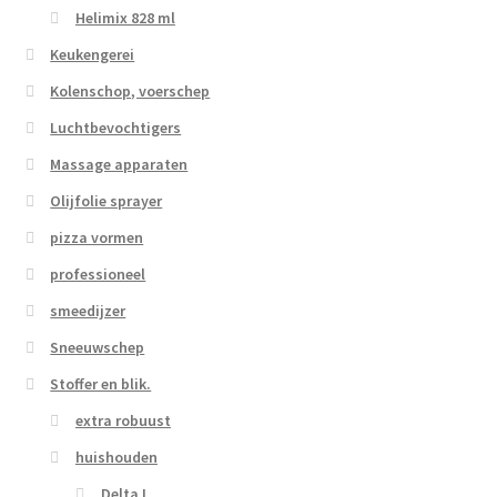
Helimix 828 ml
Keukengerei
Kolenschop, voerschep
Luchtbevochtigers
Massage apparaten
Olijfolie sprayer
pizza vormen
professioneel
smeedijzer
Sneeuwschep
Stoffer en blik.
extra robuust
huishouden
Delta I