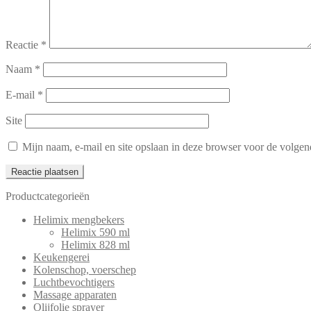
Reactie
*
Naam
*
E-mail
*
Site
Mijn naam, e-mail en site opslaan in deze browser voor de volgend
Productcategorieën
Helimix mengbekers
Helimix 590 ml
Helimix 828 ml
Keukengerei
Kolenschop, voerschep
Luchtbevochtigers
Massage apparaten
Olijfolie sprayer