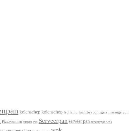
enpan
kolenschep
kolenschop
led lamp
luchtbevochtigers
massage gun
n
Serveerpan
serveer pan
Pizzavormen
raspen
rvs
serveerpan wok
wok
rschep
voerschep