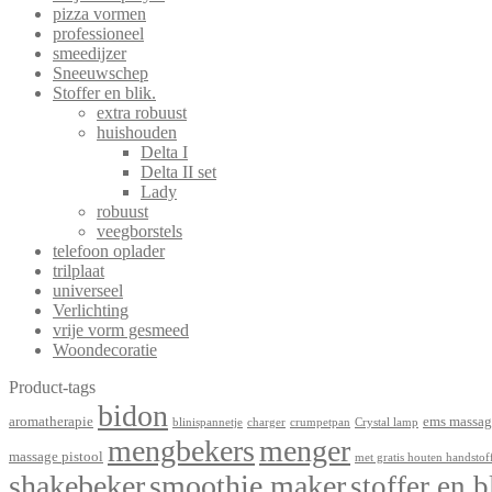
pizza vormen
professioneel
smeedijzer
Sneeuwschep
Stoffer en blik.
extra robuust
huishouden
Delta I
Delta II set
Lady
robuust
veegborstels
telefoon oplader
trilplaat
universeel
Verlichting
vrije vorm gesmeed
Woondecoratie
Product-tags
bidon
aromatherapie
ems massag
blinispannetje
charger
crumpetpan
Crystal lamp
mengbekers
menger
massage pistool
met gratis houten handstof
shakebeker
smoothie maker
stoffer en b