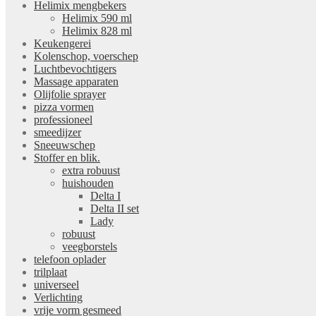
Helimix mengbekers
Helimix 590 ml
Helimix 828 ml
Keukengerei
Kolenschop, voerschep
Luchtbevochtigers
Massage apparaten
Olijfolie sprayer
pizza vormen
professioneel
smeedijzer
Sneeuwschep
Stoffer en blik.
extra robuust
huishouden
Delta I
Delta II set
Lady
robuust
veegborstels
telefoon oplader
trilplaat
universeel
Verlichting
vrije vorm gesmeed