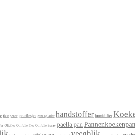
Koek
handstoffer
e
geurflesjes
humidifier
flesopener
gsm oplader
Pannenkoekenpa
paella pan
fer
Oliefles
Olijfolie Fles
Olijfolie Spray
lik
veegblik
voede
trilplaat