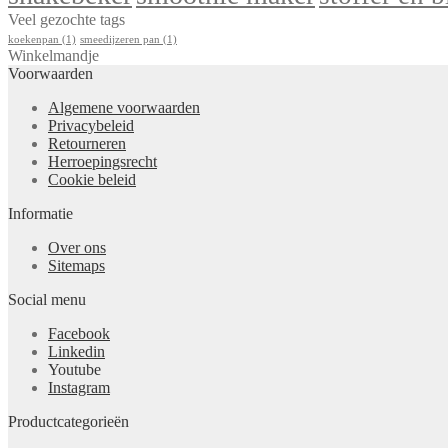
Veel gezochte tags
koekenpan
(1)
smeedijzeren pan
(1)
Winkelmandje
Voorwaarden
Algemene voorwaarden
Privacybeleid
Retourneren
Herroepingsrecht
Cookie beleid
Informatie
Over ons
Sitemaps
Social menu
Facebook
Linkedin
Youtube
Instagram
Productcategorieën