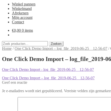
Winkel pannen
Winkelmand
Afrekenen
Mijn account
Contact
€
0,00
0 items
Zoeken
Zoeken
naar:
Home
/
One Click Demo Import – log_file_2019-06-25__12-56-07
/
One Click Demo Import – log_file_2019-0
One Click Demo Import - log_file_2019-06-25__12-56-07
Bericht
Vorig
One Click Demo Import – log_file_2019-06-25__12-56-07
bericht:
Geef een reactie
navigatie
Je e-mailadres wordt niet gepubliceerd.
Vereiste velden zijn gemarke