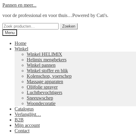
Ga
Ga
Pannen en meer...
door
naar
voor de professional en voor thuis…Powered by Cati's.
naar
de
navigatie
inhoud
Zoeken
Zoeken
naar:
Menu
Home
Winkel
Winkel HELIMIX
Helimix mengbekers
Winkel pannen
Winkel stoffer en blik
Kolenschop, voerschep
Massage apparaten
Olijfolie sprayer
Luchtbevochtigers
Sneeuwschep
Woondecoratie
Catalogus
Verlanglijst…
B2B
Mijn account
Contact