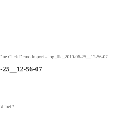
One Click Demo Import – log_file_2019-06-25__12-56-07
6-25__12-56-07
erd met
*