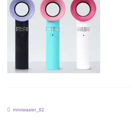
Bericht
Vorig
miniwaaier_02
bericht:
navigatie