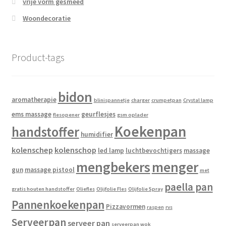
vrije vorm gesmeed
Woondecoratie
Product-tags
bidon
aromatherapie
blinispannetje
charger
crumpetpan
Crystal lamp
ems massage
geurflesjes
flesopener
gsm oplader
Koekenpan
handstoffer
humidifier
kolenschep
kolenschop
led lamp
luchtbevochtigers
massage
mengbekers
menger
gun
massage pistool
met
paella pan
gratis houten handstoffer
Oliefles
Olijfolie Fles
Olijfolie Spray
Pannenkoekenpan
Pizzavormen
raspen
rvs
Serveerpan
serveer pan
serveerpan wok