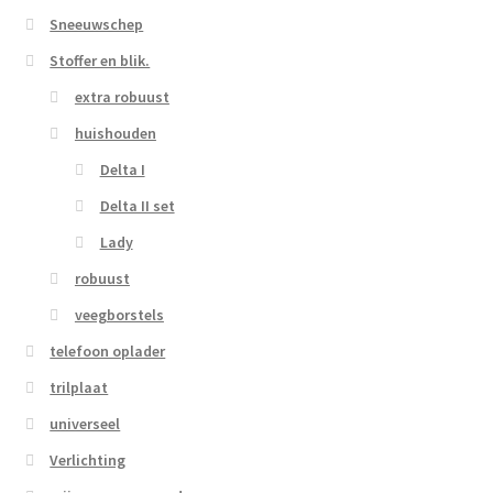
Sneeuwschep
Stoffer en blik.
extra robuust
huishouden
Delta I
Delta II set
Lady
robuust
veegborstels
telefoon oplader
trilplaat
universeel
Verlichting