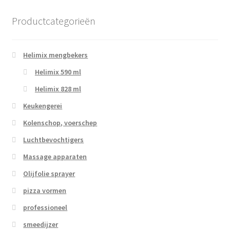
Productcategorieën
Helimix mengbekers
Helimix 590 ml
Helimix 828 ml
Keukengerei
Kolenschop, voerschep
Luchtbevochtigers
Massage apparaten
Olijfolie sprayer
pizza vormen
professioneel
smeedijzer