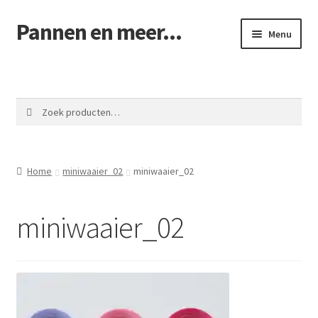
Pannen en meer...
Ga
Ga
Menu
door
naar
naar
de
Winkel pannen
navigatie
inhoud
Winkelmand
Zoeken
Zoeken
naar:
Afrekenen
Home
miniwaaier_02
miniwaaier_02
Mijn account
miniwaaier_02
Contact