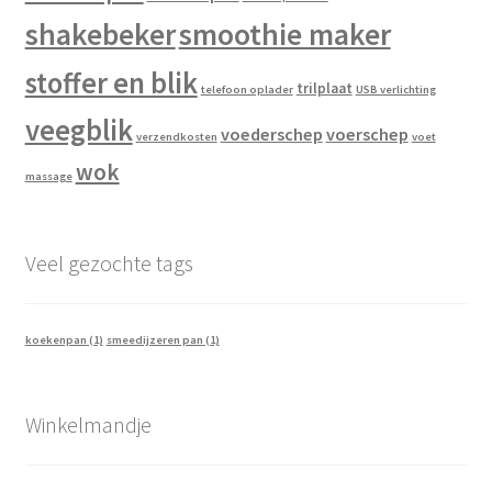
shakebeker
smoothie maker
stoffer en blik
trilplaat
telefoon oplader
USB verlichting
veegblik
voederschep
voerschep
verzendkosten
voet
wok
massage
Veel gezochte tags
koekenpan
(1)
smeedijzeren pan
(1)
Winkelmandje