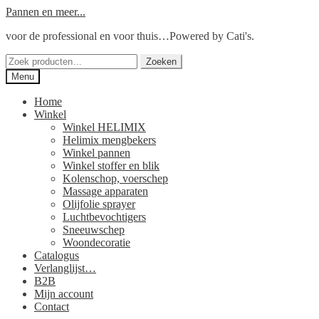
Ga
Ga
Pannen en meer...
door
naar
voor de professional en voor thuis…Powered by Cati's.
naar
de
navigatie
inhoud
Zoeken
Zoeken
naar:
Menu
Home
Winkel
Winkel HELIMIX
Helimix mengbekers
Winkel pannen
Winkel stoffer en blik
Kolenschop, voerschep
Massage apparaten
Olijfolie sprayer
Luchtbevochtigers
Sneeuwschep
Woondecoratie
Catalogus
Verlanglijst…
B2B
Mijn account
Contact