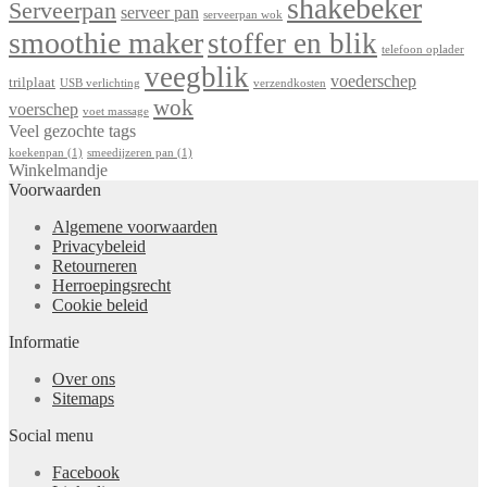
shakebeker
Serveerpan
serveer pan
serveerpan wok
smoothie maker
stoffer en blik
telefoon oplader
veegblik
voederschep
trilplaat
USB verlichting
verzendkosten
wok
voerschep
voet massage
Veel gezochte tags
koekenpan
(1)
smeedijzeren pan
(1)
Winkelmandje
Voorwaarden
Algemene voorwaarden
Privacybeleid
Retourneren
Herroepingsrecht
Cookie beleid
Informatie
Over ons
Sitemaps
Social menu
Facebook