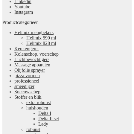
Linkedin
Youtube
Instagram
Productcategorieën
Helimix mengbekers
Helimix 590 ml
Helimix 828 ml
Keukengerei
Kolenschop, voerschep
Luchtbevochtigers
Massage apparaten
Olijfolie sprayer
pizza vormen
professioneel
smeedijzer
Sneeuwschep
Stoffer en blik.
extra robuust
huishouden
Delta I
Delta II set
Lady
robuust