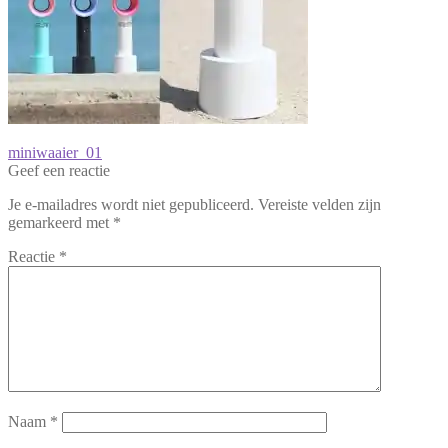
Bericht
Vorig
miniwaaier_01
bericht:
Geef een reactie
navigatie
Je e-mailadres wordt niet gepubliceerd.
Vereiste velden zijn
gemarkeerd met
*
Reactie
*
Naam
*