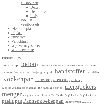
huishouden
Delta I
Delta II set
Lady
robuust
veegborstels
telefoon oplader
trilplaat
universeel
Verlichting
vrije vorm gesmeed
Woondecoratie
Product-tags
bidon
aromatherapie
ems
blinispannetje
charger
crumpetpan
Crystal lamp
handstoffer
massage
geurflesjes
humidifier
flesopener
gsm oplader
Koekenpan
kolenschep
kolenschop
led lamp
mengbekers
luchtbevochtigers
massage gun
massage pistool
menger
met gratis houten handstoffer
Oliefles
Olijfolie Fles
Olijfolie Spray
Pannenkoekenpan
paella pan
Pizzavormen
raspen
rvs