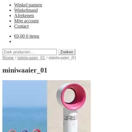
Winkel pannen
Winkelmand
Afrekenen
Mijn account
Contact
€
0,00
0 items
Zoeken
Zoeken
naar:
Home
/
miniwaaier_01
/
miniwaaier_01
miniwaaier_01