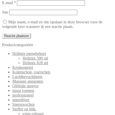
E-mail
*
Site
Mijn naam, e-mail en site opslaan in deze browser voor de
volgende keer wanneer ik een reactie plaats.
Productcategorieën
Helimix mengbekers
Helimix 590 ml
Helimix 828 ml
Keukengerei
Kolenschop, voerschep
Luchtbevochtigers
Massage apparaten
Olijfolie sprayer
pizza vormen
professioneel
smeedijzer
Sneeuwschep
Stoffer en blik.
extra robuust