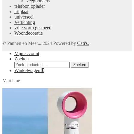
veegborstels
telefoon oplader
trilplaat
universeel
Verlichting
vrije vorm gesmeed
Woondecoratie
© Pannen en Meer....2024 Powered by
Cati's.
Mijn account
Zoeken
Zoeken
Zoeken
naar:
Winkelwagen
0
MartLine