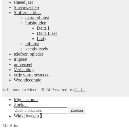
smeedijzer
Sneeuwschep
Stoffer en blik.
extra robuust
huishouden
Delta I
Delta II set
Lady
robuust
veegborstels
telefoon oplader
trilplaat
universeel
Verlichting
vrije vorm gesmeed
Woondecoratie
© Pannen en Meer....2024 Powered by
Cati's.
Mijn account
Zoeken
Zoeken
Zoeken
naar:
Winkelwagen
0
MartLine