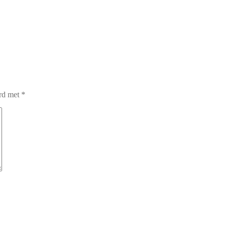
erd met
*