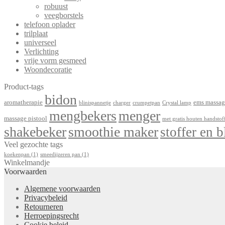
robuust
veegborstels
telefoon oplader
trilplaat
universeel
Verlichting
vrije vorm gesmeed
Woondecoratie
Product-tags
bidon
aromatherapie
ems massag
blinispannetje
charger
crumpetpan
Crystal lamp
mengbekers
menger
massage pistool
met gratis houten handstof
shakebeker
smoothie maker
stoffer en b
Veel gezochte tags
koekenpan
(1)
smeedijzeren pan
(1)
Winkelmandje
Voorwaarden
Algemene voorwaarden
Privacybeleid
Retourneren
Herroepingsrecht
Cookie beleid