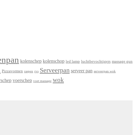
enpan
kolenschep
kolenschop
led lamp
luchtbevochtigers
massage gun
n
Serveerpan
serveer pan
Pizzavormen
raspen
rvs
serveerpan wok
wok
rschep
voerschep
voet massage