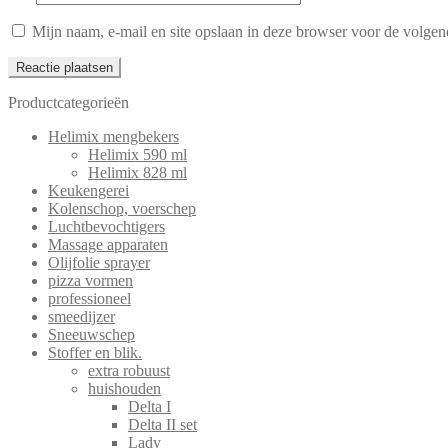
Mijn naam, e-mail en site opslaan in deze browser voor de volgend
Productcategorieën
Helimix mengbekers
Helimix 590 ml
Helimix 828 ml
Keukengerei
Kolenschop, voerschep
Luchtbevochtigers
Massage apparaten
Olijfolie sprayer
pizza vormen
professioneel
smeedijzer
Sneeuwschep
Stoffer en blik.
extra robuust
huishouden
Delta I
Delta II set
Lady