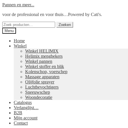
Ga
Ga
Pannen en meer...
door
naar
voor de professional en voor thuis…Powered by Cati's.
naar
de
navigatie
inhoud
Zoeken
Zoeken
naar:
Menu
Home
Winkel
Winkel HELIMIX
Helimix mengbekers
Winkel pannen
Winkel stoffer en blik
Kolenschop, voerschep
Massage apparaten
Olijfolie sprayer
Luchtbevochtigers
Sneeuwschep
Woondecoratie
Catalogus
Verlanglijst…
B2B
Mijn account
Contact