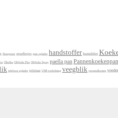
Koek
handstoffer
e
geurflesjes
humidifier
flesopener
gsm oplader
Pannenkoekenpa
paella pan
fer
Oliefles
Olijfolie Fles
Olijfolie Spray
lik
veegblik
voede
trilplaat
telefoon oplader
USB verlichting
verzendkosten