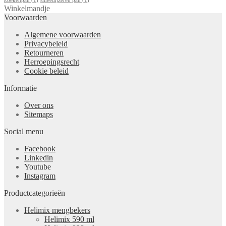
koekenpan
(1)
smeedijzeren pan
(1)
Winkelmandje
Voorwaarden
Algemene voorwaarden
Privacybeleid
Retourneren
Herroepingsrecht
Cookie beleid
Informatie
Over ons
Sitemaps
Social menu
Facebook
Linkedin
Youtube
Instagram
Productcategorieën
Helimix mengbekers
Helimix 590 ml