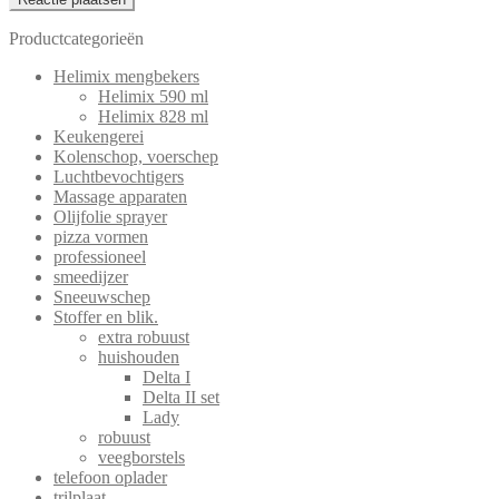
Productcategorieën
Helimix mengbekers
Helimix 590 ml
Helimix 828 ml
Keukengerei
Kolenschop, voerschep
Luchtbevochtigers
Massage apparaten
Olijfolie sprayer
pizza vormen
professioneel
smeedijzer
Sneeuwschep
Stoffer en blik.
extra robuust
huishouden
Delta I
Delta II set
Lady
robuust
veegborstels
telefoon oplader
trilplaat