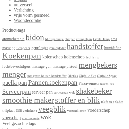
universeel
Verlichting
vrije vorm gesmeed
Woondecoratie
Product-tags
bidon
aromatherapie
ems
blinispannetje
charger
crumpetpan
Crystal lamp
handstoffer
massage
geurflesjes
humidifier
flesopener
gsm oplader
Koekenpan
kolenschep
kolenschop
led lamp
mengbekers
luchtbevochtigers
massage gun
massage pistool
menger
met gratis houten handstoffer
Oliefles
Olijfolie Fles
Olijfolie Spray
Pannenkoekenpan
paella pan
Pizzavormen
raspen
rvs
shakebeker
Serveerpan
serveer pan
serveerpan wok
smoothie maker
stoffer en blik
telefoon oplader
veegblik
voederschep
trilplaat
USB verlichting
verzendkosten
wok
voerschep
voet massage
Veel gezochte tags