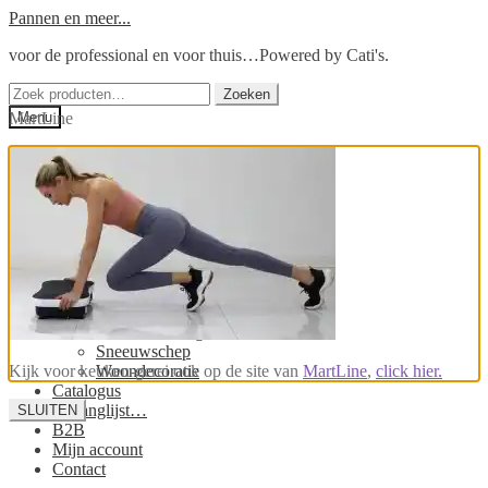
Ga
Ga
Pannen en meer...
door
naar
voor de professional en voor thuis…Powered by Cati's.
naar
de
navigatie
inhoud
Zoeken
Zoeken
naar:
MartLine
Menu
Home
Winkel
Winkel HELIMIX
Helimix mengbekers
Winkel pannen
Winkel stoffer en blik
Kolenschop, voerschep
Massage apparaten
Olijfolie sprayer
Luchtbevochtigers
Sneeuwschep
Kijk voor keuken-gerei ook op de site van
Woondecoratie
MartLine
,
click hier.
Catalogus
Verlanglijst…
SLUITEN
B2B
Mijn account
Contact