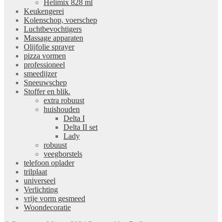
Helimix 828 ml
Keukengerei
Kolenschop, voerschep
Luchtbevochtigers
Massage apparaten
Olijfolie sprayer
pizza vormen
professioneel
smeedijzer
Sneeuwschep
Stoffer en blik.
extra robuust
huishouden
Delta I
Delta II set
Lady
robuust
veegborstels
telefoon oplader
trilplaat
universeel
Verlichting
vrije vorm gesmeed
Woondecoratie