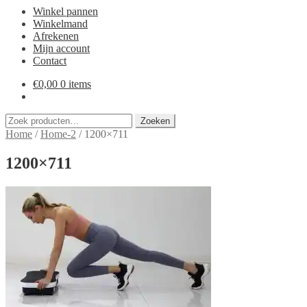
Winkel pannen
Winkelmand
Afrekenen
Mijn account
Contact
€
0,00
0 items
Zoeken
Zoeken
naar:
Home
/
Home-2
/
1200×711
1200×711