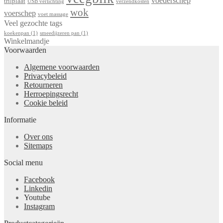
voederschep
trilplaat
USB verlichting
verzendkosten
wok
voerschep
voet massage
Veel gezochte tags
koekenpan
(1)
smeedijzeren pan
(1)
Winkelmandje
Voorwaarden
Algemene voorwaarden
Privacybeleid
Retourneren
Herroepingsrecht
Cookie beleid
Informatie
Over ons
Sitemaps
Social menu
Facebook
Linkedin
Youtube
Instagram