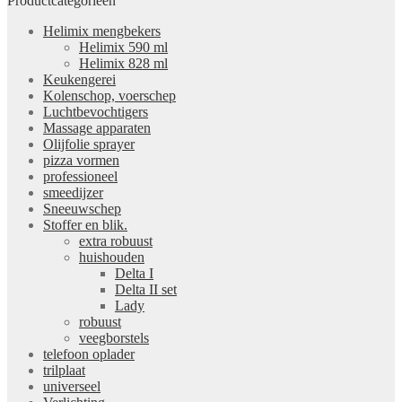
Productcategorieën
Helimix mengbekers
Helimix 590 ml
Helimix 828 ml
Keukengerei
Kolenschop, voerschep
Luchtbevochtigers
Massage apparaten
Olijfolie sprayer
pizza vormen
professioneel
smeedijzer
Sneeuwschep
Stoffer en blik.
extra robuust
huishouden
Delta I
Delta II set
Lady
robuust
veegborstels
telefoon oplader
trilplaat
universeel