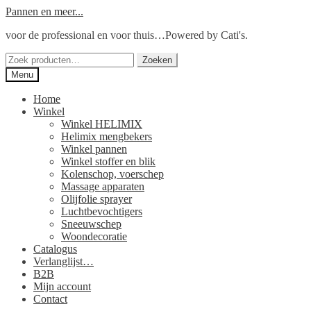
Ga
Ga
Pannen en meer...
door
naar
voor de professional en voor thuis…Powered by Cati's.
naar
de
navigatie
inhoud
Zoeken
Zoeken
naar:
Menu
Home
Winkel
Winkel HELIMIX
Helimix mengbekers
Winkel pannen
Winkel stoffer en blik
Kolenschop, voerschep
Massage apparaten
Olijfolie sprayer
Luchtbevochtigers
Sneeuwschep
Woondecoratie
Catalogus
Verlanglijst…
B2B
Mijn account
Contact