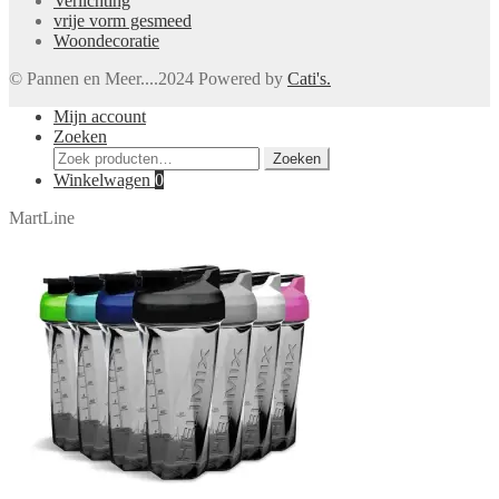
Verlichting
vrije vorm gesmeed
Woondecoratie
© Pannen en Meer....2024 Powered by
Cati's.
Mijn account
Zoeken
Zoeken
Zoeken
naar:
Winkelwagen
0
MartLine