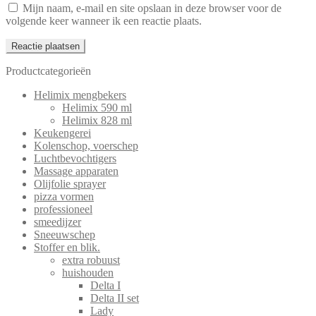
Mijn naam, e-mail en site opslaan in deze browser voor de
volgende keer wanneer ik een reactie plaats.
Productcategorieën
Helimix mengbekers
Helimix 590 ml
Helimix 828 ml
Keukengerei
Kolenschop, voerschep
Luchtbevochtigers
Massage apparaten
Olijfolie sprayer
pizza vormen
professioneel
smeedijzer
Sneeuwschep
Stoffer en blik.
extra robuust
huishouden
Delta I
Delta II set
Lady