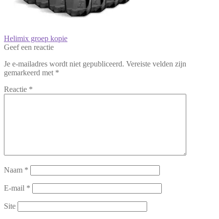
Bericht
Vorig
Helimix groep kopie
bericht:
Geef een reactie
navigatie
Je e-mailadres wordt niet gepubliceerd.
Vereiste velden zijn
gemarkeerd met
*
Reactie
*
Naam
*
E-mail
*
Site