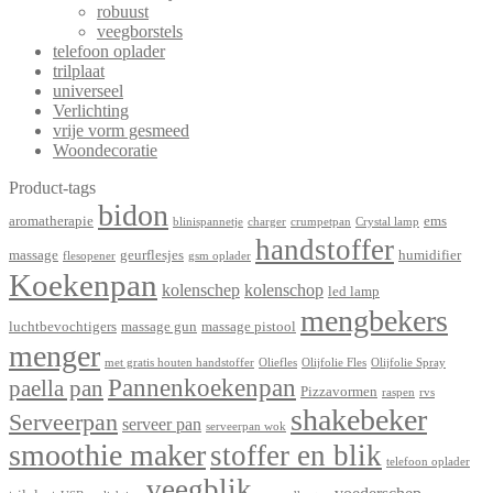
robuust
veegborstels
telefoon oplader
trilplaat
universeel
Verlichting
vrije vorm gesmeed
Woondecoratie
Product-tags
bidon
aromatherapie
ems
blinispannetje
charger
crumpetpan
Crystal lamp
handstoffer
massage
geurflesjes
humidifier
flesopener
gsm oplader
Koekenpan
kolenschep
kolenschop
led lamp
mengbekers
luchtbevochtigers
massage gun
massage pistool
menger
met gratis houten handstoffer
Oliefles
Olijfolie Fles
Olijfolie Spray
Pannenkoekenpan
paella pan
Pizzavormen
raspen
rvs
shakebeker
Serveerpan
serveer pan
serveerpan wok
smoothie maker
stoffer en blik
telefoon oplader
veegblik