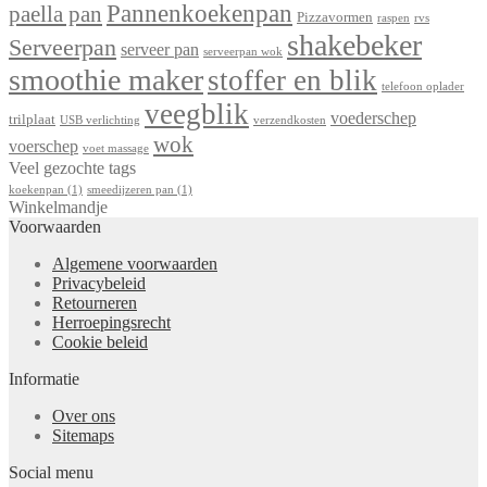
Pannenkoekenpan
paella pan
Pizzavormen
raspen
rvs
shakebeker
Serveerpan
serveer pan
serveerpan wok
smoothie maker
stoffer en blik
telefoon oplader
veegblik
voederschep
trilplaat
USB verlichting
verzendkosten
wok
voerschep
voet massage
Veel gezochte tags
koekenpan
(1)
smeedijzeren pan
(1)
Winkelmandje
Voorwaarden
Algemene voorwaarden
Privacybeleid
Retourneren
Herroepingsrecht
Cookie beleid
Informatie
Over ons
Sitemaps
Social menu