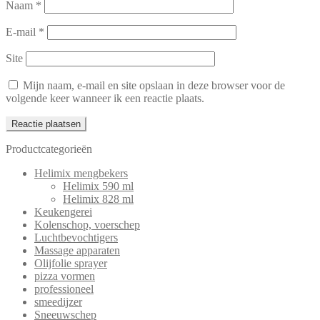
Naam
*
E-mail
*
Site
Mijn naam, e-mail en site opslaan in deze browser voor de
volgende keer wanneer ik een reactie plaats.
Productcategorieën
Helimix mengbekers
Helimix 590 ml
Helimix 828 ml
Keukengerei
Kolenschop, voerschep
Luchtbevochtigers
Massage apparaten
Olijfolie sprayer
pizza vormen
professioneel
smeedijzer
Sneeuwschep