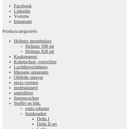
Facebook
Linkedin
Youtube
Instagram
Productcategorieën
Helimix mengbekers
Helimix 590 ml
Helimix 828 ml
Keukengerei
Kolenschop, voerschep
Luchtbevochtigers
Massage apparaten
Olijfolie sprayer
pizza vormen
professioneel
smeedijzer
Sneeuwschep
Stoffer en blik.
extra robuust
huishouden
Delta I
Delta II set