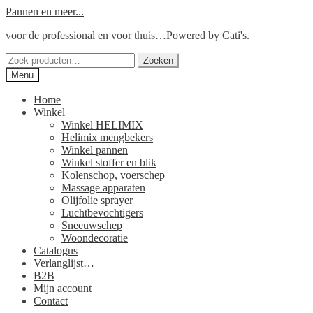
Ga
Ga
Pannen en meer...
door
naar
voor de professional en voor thuis…Powered by Cati's.
naar
de
navigatie
inhoud
Zoeken
Zoeken
naar:
Menu
Home
Winkel
Winkel HELIMIX
Helimix mengbekers
Winkel pannen
Winkel stoffer en blik
Kolenschop, voerschep
Massage apparaten
Olijfolie sprayer
Luchtbevochtigers
Sneeuwschep
Woondecoratie
Catalogus
Verlanglijst…
B2B
Mijn account
Contact