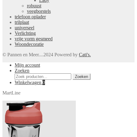
Lady
robuust
veegborstels
telefoon oplader
trilplaat
universeel
Verlichting
vrije vorm gesmeed
Woondecoratie
© Pannen en Meer....2024 Powered by
Cati's.
Mijn account
Zoeken
Zoeken
Zoeken
naar:
Winkelwagen
0
MartLine