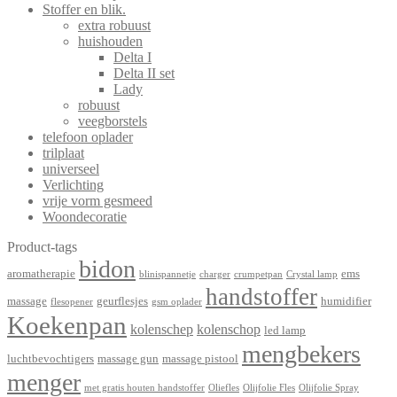
Stoffer en blik.
extra robuust
huishouden
Delta I
Delta II set
Lady
robuust
veegborstels
telefoon oplader
trilplaat
universeel
Verlichting
vrije vorm gesmeed
Woondecoratie
Product-tags
bidon
aromatherapie
ems
blinispannetje
charger
crumpetpan
Crystal lamp
handstoffer
massage
geurflesjes
humidifier
flesopener
gsm oplader
Koekenpan
kolenschep
kolenschop
led lamp
mengbekers
luchtbevochtigers
massage gun
massage pistool
menger
met gratis houten handstoffer
Oliefles
Olijfolie Fles
Olijfolie Spray