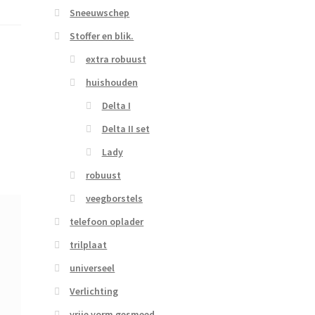
Sneeuwschep
Stoffer en blik.
extra robuust
huishouden
Delta I
Delta II set
Lady
robuust
veegborstels
telefoon oplader
trilplaat
universeel
Verlichting
vrije vorm gesmeed