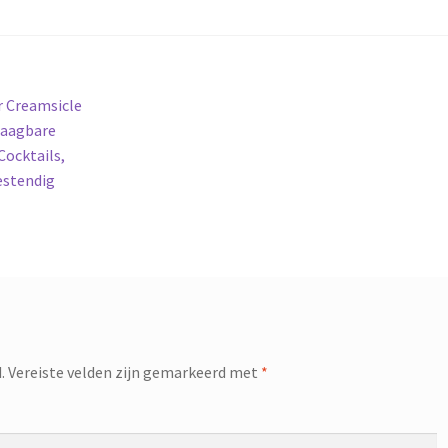
r Creamsicle
draagbare
Cocktails,
estendig
.
Vereiste velden zijn gemarkeerd met
*