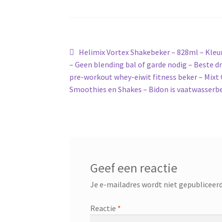
Bericht
Vorig
Helimix Vortex Shakebeker – 828ml – Kleu
bericht:
– Geen blending bal of garde nodig – Beste 
navigatie
pre-workout whey-eiwit fitness beker – Mixt 
Smoothies en Shakes – Bidon is vaatwasserb
Geef een reactie
Je e-mailadres wordt niet gepubliceerd
Reactie
*