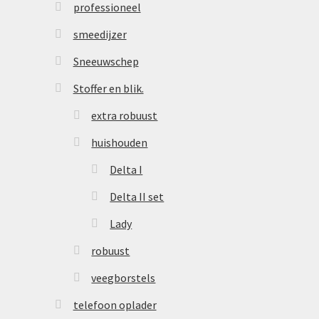
professioneel
smeedijzer
Sneeuwschep
Stoffer en blik.
extra robuust
huishouden
Delta I
Delta II set
Lady
robuust
veegborstels
telefoon oplader