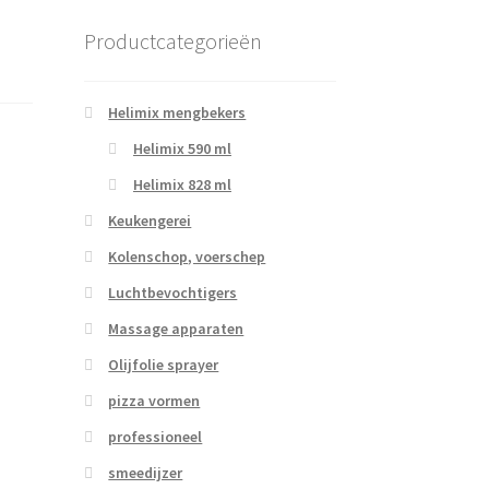
Productcategorieën
Helimix mengbekers
Helimix 590 ml
Helimix 828 ml
Keukengerei
Kolenschop, voerschep
Luchtbevochtigers
Massage apparaten
Olijfolie sprayer
pizza vormen
professioneel
smeedijzer