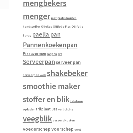
mengbekers
menger
met gratis houten
handstoffer
Oliefles
Olijfolie Fles
Olijfolie
paella pan
Spray
Pannenkoekenpan
Pizzavormen
raspen
rvs
Serveerpan
serveer pan
shakebeker
serveerpan wok
smoothie maker
stoffer en blik
telefoon
trilplaat
oplader
USB verlichting
veegblik
verzendkosten
voederschep
voerschep
voet