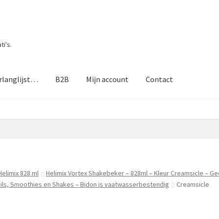
i's.
rlanglijst…
B2B
Mijn account
Contact
Helimix 828 ml
Helimix Vortex Shakebeker – 828ml – Kleur Creamsicle – Ge
ails, Smoothies en Shakes – Bidon is vaatwasserbestendig
Creamsicle