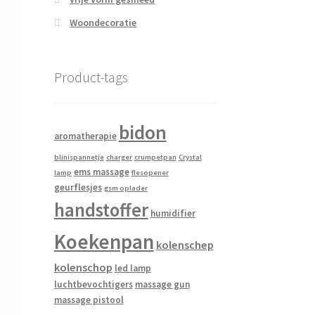
Woondecoratie
Product-tags
bidon
aromatherapie
blinispannetje
charger
crumpetpan
Crystal
ems massage
lamp
flesopener
geurflesjes
gsm oplader
handstoffer
humidifier
Koekenpan
kolenschep
kolenschop
led lamp
luchtbevochtigers
massage gun
massage pistool