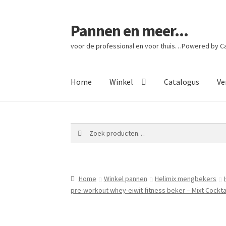
Pannen en meer...
Ga
Ga
door
naar
voor de professional en voor thuis…Powered by Cat
naar
de
navigatie
inhoud
Home
Winkel
Catalogus
Ve
Zoeken
Zoeken
naar:
Home
Winkel pannen
Helimix mengbekers
pre-workout whey-eiwit fitness beker – Mixt Cockt