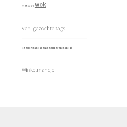
wok
massage
Veel gezochte tags
koekenpan
(1)
smeedijzeren pan
(1)
Winkelmandje