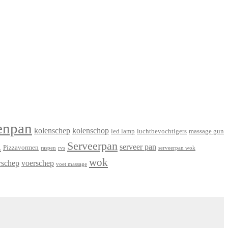
enpan
kolenschep
kolenschop
led lamp
luchtbevochtigers
massage gun
n
Serveerpan
serveer pan
Pizzavormen
raspen
rvs
serveerpan wok
wok
rschep
voerschep
voet massage