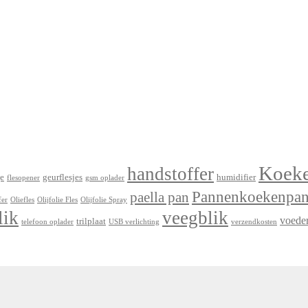
Koek
handstoffer
e
geurflesjes
humidifier
flesopener
gsm oplader
Pannenkoekenpa
paella pan
fer
Oliefles
Olijfolie Fles
Olijfolie Spray
lik
veegblik
voede
trilplaat
telefoon oplader
USB verlichting
verzendkosten