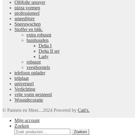
Olijfolie sprayer
pizza vormen
professioneel
smeedijzer
Sneeuwschep
Stoffer en blik.
extra robuust
huishouden
Delta I
Delta II set
Lady
robuust
veegborstels
telefoon oplader
trilplaat
universeel
Verlichting
vrije vorm gesmeed
Woondecoratie
© Pannen en Meer....2024 Powered by
Cati's.
Mijn account
Zoeken
Zoeken
Zoeken