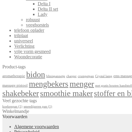
Delta I
Delta II set
Lady
robuust
veegborstels
telefoon oplader
trilplaat
universeel
Verlichting
vrije vorm gesmeed
Woondecoratie
Product-tags
bidon
aromatherapie
ems massag
blinispannetje
charger
crumpetpan
Crystal lamp
mengbekers
menger
massage pistool
met gratis houten handstof
shakebeker
smoothie maker
stoffer en b
Veel gezochte tags
koekenpan
(1)
smeedijzeren pan
(1)
Winkelmandje
Voorwaarden
Algemene voorwaarden
Privacybeleid