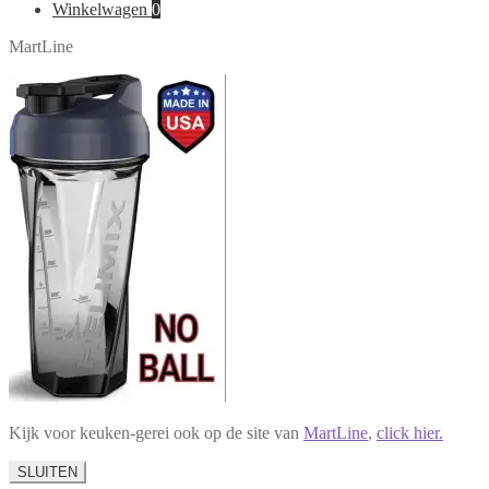
naar:
Winkelwagen
0
MartLine
Kijk voor keuken-gerei ook op de site van
MartLine
,
click hier.
SLUITEN