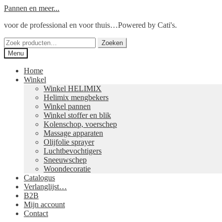
Ga
Ga
Pannen en meer...
door
naar
voor de professional en voor thuis…Powered by Cati's.
naar
de
navigatie
inhoud
Zoeken
Zoeken
naar:
Menu
Home
Winkel
Winkel HELIMIX
Helimix mengbekers
Winkel pannen
Winkel stoffer en blik
Kolenschop, voerschep
Massage apparaten
Olijfolie sprayer
Luchtbevochtigers
Sneeuwschep
Woondecoratie
Catalogus
Verlanglijst…
B2B
Mijn account
Contact