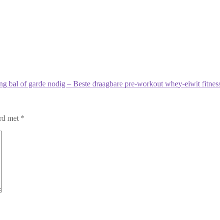
 bal of garde nodig – Beste draagbare pre-workout whey-eiwit fitness
erd met
*