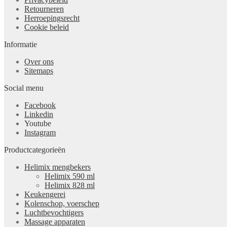
Retourneren
Herroepingsrecht
Cookie beleid
Informatie
Over ons
Sitemaps
Social menu
Facebook
Linkedin
Youtube
Instagram
Productcategorieën
Helimix mengbekers
Helimix 590 ml
Helimix 828 ml
Keukengerei
Kolenschop, voerschep
Luchtbevochtigers
Massage apparaten