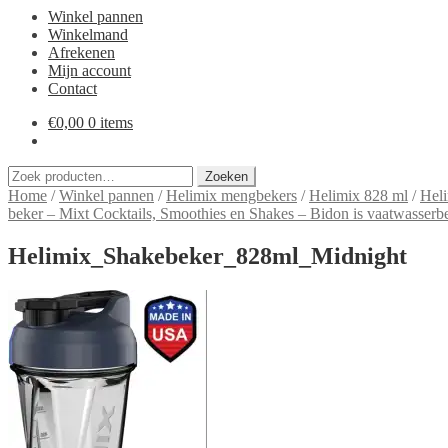
Winkel pannen
Winkelmand
Afrekenen
Mijn account
Contact
€
0,00
0 items
Zoeken
Zoeken
naar:
Home
/
Winkel pannen
/
Helimix mengbekers
/
Helimix 828 ml
/
Heli
beker – Mixt Cocktails, Smoothies en Shakes – Bidon is vaatwasserb
Helimix_Shakebeker_828ml_Midnight