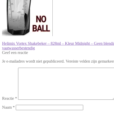
Bericht
Vorig
Helimix Vortex Shakebeker – 828ml – Kleur Midnight – Geen blending
bericht:
vaatwasserbestendig
navigatie
Geef een reactie
Je e-mailadres wordt niet gepubliceerd.
Vereiste velden zijn gemarke
Reactie
*
Naam
*