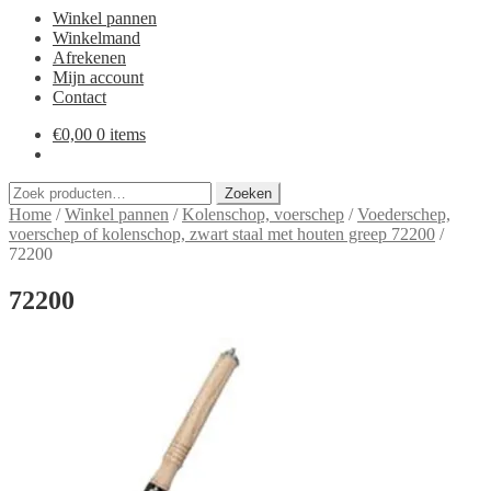
Winkel pannen
Winkelmand
Afrekenen
Mijn account
Contact
€
0,00
0 items
Zoeken
Zoeken
naar:
Home
/
Winkel pannen
/
Kolenschop, voerschep
/
Voederschep,
voerschep of kolenschop, zwart staal met houten greep 72200
/
72200
72200