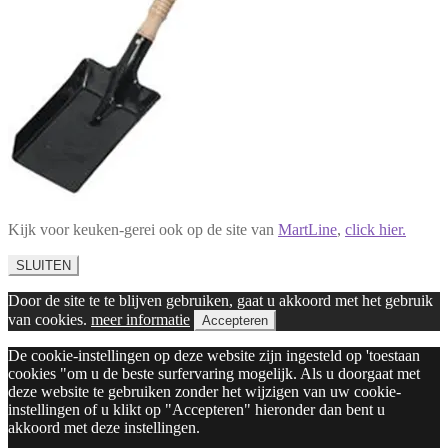
Kijk voor keuken-gerei ook op de site van
MartLine
,
click hier.
SLUITEN
Door de site te te blijven gebruiken, gaat u akkoord met het gebruik
van cookies.
meer informatie
Accepteren
De cookie-instellingen op deze website zijn ingesteld op 'toestaan
cookies "om u de beste surfervaring mogelijk. Als u doorgaat met
deze website te gebruiken zonder het wijzigen van uw cookie-
instellingen of u klikt op "Accepteren" hieronder dan bent u
akkoord met deze instellingen.