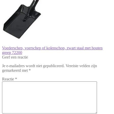
Bericht
Vorig
Voederschep, voerschep of kolenschop, zwart staal met houten
bericht:
greep 72200
navigatie
Geef een reactie
Je e-mailadres wordt niet gepubliceerd.
Vereiste velden zijn
gemarkeerd met
*
Reactie
*