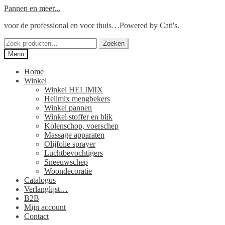
Ga
Ga
Pannen en meer...
door
naar
voor de professional en voor thuis…Powered by Cati's.
naar
de
navigatie
inhoud
Zoeken
Zoeken
naar:
Menu
Home
Winkel
Winkel HELIMIX
Helimix mengbekers
Winkel pannen
Winkel stoffer en blik
Kolenschop, voerschep
Massage apparaten
Olijfolie sprayer
Luchtbevochtigers
Sneeuwschep
Woondecoratie
Catalogus
Verlanglijst…
B2B
Mijn account
Contact