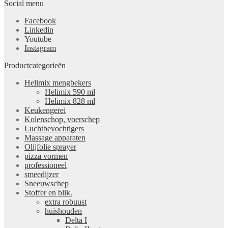
Social menu
Facebook
Linkedin
Youtube
Instagram
Productcategorieën
Helimix mengbekers
Helimix 590 ml
Helimix 828 ml
Keukengerei
Kolenschop, voerschep
Luchtbevochtigers
Massage apparaten
Olijfolie sprayer
pizza vormen
professioneel
smeedijzer
Sneeuwschep
Stoffer en blik.
extra robuust
huishouden
Delta I