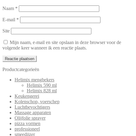
Naam
*
E-mail
*
Site
Mijn naam, e-mail en site opslaan in deze browser voor de
volgende keer wanneer ik een reactie plaats.
Productcategorieën
Helimix mengbekers
Helimix 590 ml
Helimix 828 ml
Keukengerei
Kolenschop, voerschep
Luchtbevochtigers
Massage apparaten
Olijfolie sprayer
pizza vormen
professioneel
smeedijzer