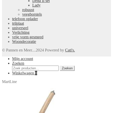
Delta II set
Lady
robuust
veegborstels
telefoon oplader
trilplaat
universeel
Verlichting
vrije vorm gesmeed
Woondecoratie
© Pannen en Meer....2024 Powered by
Cati's.
Mijn account
Zoeken
Zoeken
Zoeken
naar:
Winkelwagen
0
MartLine