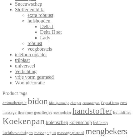
Sneeuwschep
Stoffer en blik.
extra robuust
huishouden
Delta I
Delta II set
Lady
robuust
veegborstels
telefoon oplader
trilplaat
universeel
Verlichting
vrije vorm gesmeed
Woondecoratie
Product-tags
bidon
aromatherapie
ems
blinispannetje
charger
crumpetpan
Crystal lamp
handstoffer
massage
geurflesjes
humidifier
flesopener
gsm oplader
Koekenpan
kolenschep
kolenschop
led lamp
mengbekers
luchtbevochtigers
massage gun
massage pistool