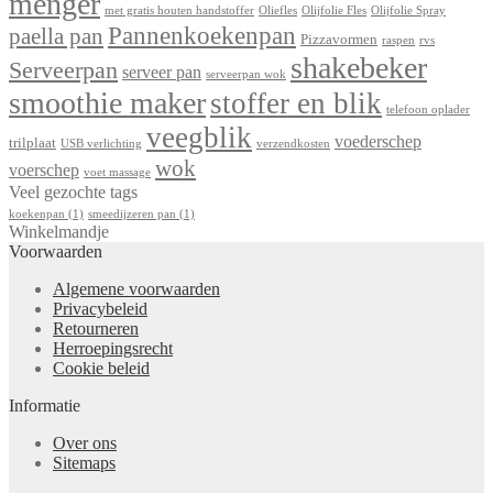
menger
met gratis houten handstoffer
Oliefles
Olijfolie Fles
Olijfolie Spray
Pannenkoekenpan
paella pan
Pizzavormen
raspen
rvs
shakebeker
Serveerpan
serveer pan
serveerpan wok
smoothie maker
stoffer en blik
telefoon oplader
veegblik
voederschep
trilplaat
USB verlichting
verzendkosten
wok
voerschep
voet massage
Veel gezochte tags
koekenpan
(1)
smeedijzeren pan
(1)
Winkelmandje
Voorwaarden
Algemene voorwaarden
Privacybeleid
Retourneren
Herroepingsrecht
Cookie beleid
Informatie
Over ons
Sitemaps