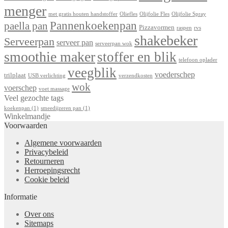
menger
met gratis houten handstoffer
Oliefles
Olijfolie Fles
Olijfolie Spray
Pannenkoekenpan
paella pan
Pizzavormen
raspen
rvs
shakebeker
Serveerpan
serveer pan
serveerpan wok
smoothie maker
stoffer en blik
telefoon oplader
veegblik
voederschep
trilplaat
USB verlichting
verzendkosten
wok
voerschep
voet massage
Veel gezochte tags
koekenpan
(1)
smeedijzeren pan
(1)
Winkelmandje
Voorwaarden
Algemene voorwaarden
Privacybeleid
Retourneren
Herroepingsrecht
Cookie beleid
Informatie
Over ons
Sitemaps