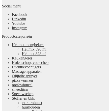
Social menu
Facebook
Linkedin
Youtube
Instagram
Productcategorieën
Helimix mengbekers
Helimix 590 ml
Helimix 828 ml
Keukengerei
Kolenschop, voerschep
Luchtbevochtigers
Massage apparaten
Olijfolie sprayer
pizza vormen
professioneel
smeedijzer
Sneeuwschep
Stoffer en blik.
extra robuust
huishouden