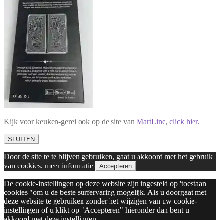
Kijk voor keuken-gerei ook op de site van
MartLine
,
click hier.
SLUITEN
Door de site te te blijven gebruiken, gaat u akkoord met het gebruik
van cookies.
meer informatie
Accepteren
De cookie-instellingen op deze website zijn ingesteld op 'toestaan
cookies "om u de beste surfervaring mogelijk. Als u doorgaat met
deze website te gebruiken zonder het wijzigen van uw cookie-
instellingen of u klikt op "Accepteren" hieronder dan bent u
akkoord met deze instellingen.