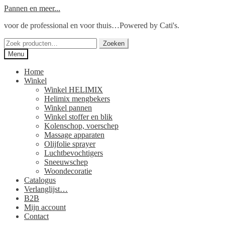
Ga
Ga
Pannen en meer...
door
naar
voor de professional en voor thuis…Powered by Cati's.
naar
de
navigatie
inhoud
Zoeken
Zoeken
naar:
Menu
Home
Winkel
Winkel HELIMIX
Helimix mengbekers
Winkel pannen
Winkel stoffer en blik
Kolenschop, voerschep
Massage apparaten
Olijfolie sprayer
Luchtbevochtigers
Sneeuwschep
Woondecoratie
Catalogus
Verlanglijst…
B2B
Mijn account
Contact