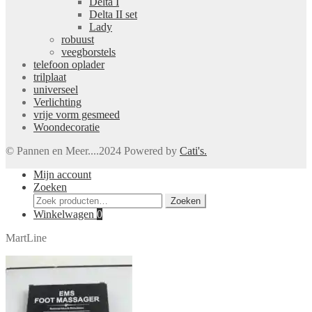
Delta I
Delta II set
Lady
robuust
veegborstels
telefoon oplader
trilplaat
universeel
Verlichting
vrije vorm gesmeed
Woondecoratie
© Pannen en Meer....2024 Powered by
Cati's.
Mijn account
Zoeken
Zoeken
Zoeken
naar:
Winkelwagen
0
MartLine