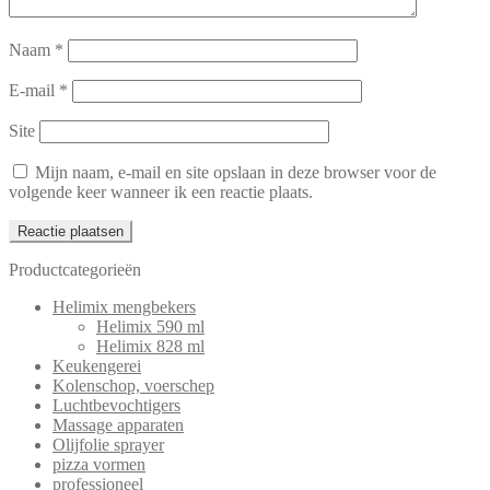
Naam
*
E-mail
*
Site
Mijn naam, e-mail en site opslaan in deze browser voor de
volgende keer wanneer ik een reactie plaats.
Productcategorieën
Helimix mengbekers
Helimix 590 ml
Helimix 828 ml
Keukengerei
Kolenschop, voerschep
Luchtbevochtigers
Massage apparaten
Olijfolie sprayer
pizza vormen
professioneel