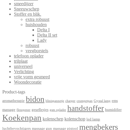
smeedijzer
Sneeuwschep
Stoffer en blik.
extra robuust
huishouden
Delta I
Delta II set
Lady
robuust
veegborstels
telefoon oplader
trilplaat
universeel
Verlichting
vrije vorm gesmeed
Woondecoratie
Product-tags
bidon
aromatherapie
ems
blinispannetje
charger
crumpetpan
Crystal lamp
handstoffer
massage
geurflesjes
humidifier
flesopener
gsm oplader
Koekenpan
kolenschep
kolenschop
led lamp
mengbekers
luchtbevochtigers
massage gun
massage pistool