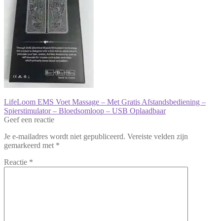
Bericht
Vorig
LifeLoom EMS Voet Massage – Met Gratis Afstandsbediening –
bericht:
Spierstimulator – Bloedsomloop – USB Oplaadbaar
navigatie
Geef een reactie
Je e-mailadres wordt niet gepubliceerd.
Vereiste velden zijn
gemarkeerd met
*
Reactie
*