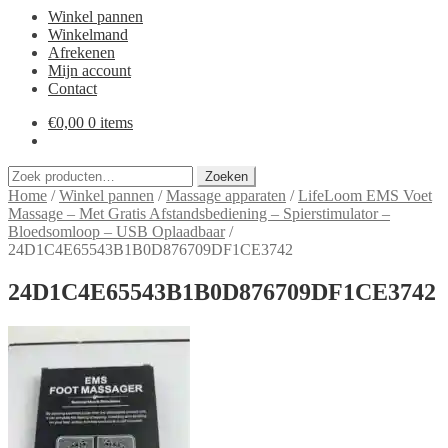
Winkel pannen
Winkelmand
Afrekenen
Mijn account
Contact
€
0,00
0 items
Zoeken
Zoeken
naar:
Home
/
Winkel pannen
/
Massage apparaten
/
LifeLoom EMS Voet
Massage – Met Gratis Afstandsbediening – Spierstimulator –
Bloedsomloop – USB Oplaadbaar
/
24D1C4E65543B1B0D876709DF1CE3742
24D1C4E65543B1B0D876709DF1CE3742