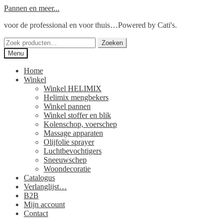
Ga
Ga
Pannen en meer...
door
naar
voor de professional en voor thuis…Powered by Cati's.
naar
de
navigatie
inhoud
Zoeken
Zoeken
naar:
Menu
Home
Winkel
Winkel HELIMIX
Helimix mengbekers
Winkel pannen
Winkel stoffer en blik
Kolenschop, voerschep
Massage apparaten
Olijfolie sprayer
Luchtbevochtigers
Sneeuwschep
Woondecoratie
Catalogus
Verlanglijst…
B2B
Mijn account
Contact