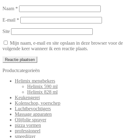
Naam
*
E-mail
*
Site
Mijn naam, e-mail en site opslaan in deze browser voor de
volgende keer wanneer ik een reactie plaats.
Productcategorieën
Helimix mengbekers
Helimix 590 ml
Helimix 828 ml
Keukengerei
Kolenschop, voerschep
Luchtbevochtigers
Massage apparaten
Olijfolie sprayer
pizza vormen
professioneel
smeedijzer