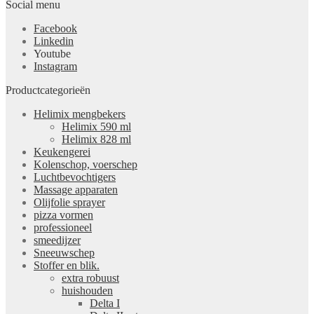
Social menu
Facebook
Linkedin
Youtube
Instagram
Productcategorieën
Helimix mengbekers
Helimix 590 ml
Helimix 828 ml
Keukengerei
Kolenschop, voerschep
Luchtbevochtigers
Massage apparaten
Olijfolie sprayer
pizza vormen
professioneel
smeedijzer
Sneeuwschep
Stoffer en blik.
extra robuust
huishouden
Delta I