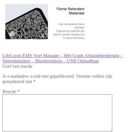
Bericht
Vorig
LifeLoom EMS Voet Massage – Met Gratis Afstandsbediening –
bericht:
Spierstimulator – Bloedsomloop – USB Oplaadbaar
navigatie
Geef een reactie
Je e-mailadres wordt niet gepubliceerd.
Vereiste velden zijn
gemarkeerd met
*
Reactie
*