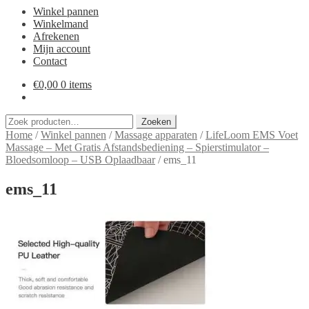
Winkel pannen
Winkelmand
Afrekenen
Mijn account
Contact
€
0,00
0 items
Zoeken
Zoeken
naar:
Home
/
Winkel pannen
/
Massage apparaten
/
LifeLoom EMS Voet
Massage – Met Gratis Afstandsbediening – Spierstimulator –
Bloedsomloop – USB Oplaadbaar
/
ems_11
ems_11