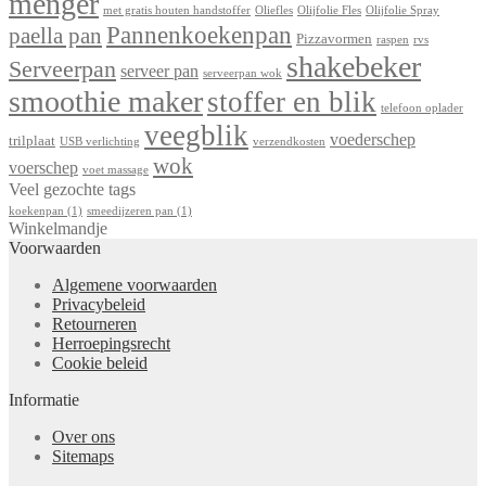
menger
met gratis houten handstoffer
Oliefles
Olijfolie Fles
Olijfolie Spray
Pannenkoekenpan
paella pan
Pizzavormen
raspen
rvs
shakebeker
Serveerpan
serveer pan
serveerpan wok
smoothie maker
stoffer en blik
telefoon oplader
veegblik
voederschep
trilplaat
USB verlichting
verzendkosten
wok
voerschep
voet massage
Veel gezochte tags
koekenpan
(1)
smeedijzeren pan
(1)
Winkelmandje
Voorwaarden
Algemene voorwaarden
Privacybeleid
Retourneren
Herroepingsrecht
Cookie beleid
Informatie
Over ons
Sitemaps