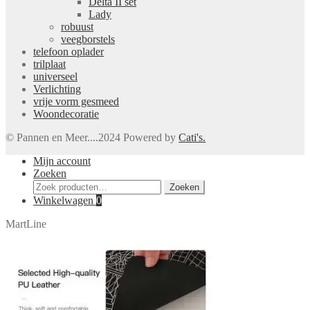
Delta II set
Lady
robuust
veegborstels
telefoon oplader
trilplaat
universeel
Verlichting
vrije vorm gesmeed
Woondecoratie
© Pannen en Meer....2024 Powered by
Cati's.
Mijn account
Zoeken
Zoeken
Zoeken
naar:
Winkelwagen
0
MartLine