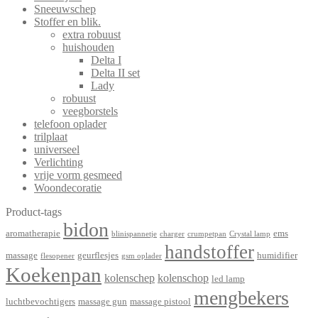
Sneeuwschep
Stoffer en blik.
extra robuust
huishouden
Delta I
Delta II set
Lady
robuust
veegborstels
telefoon oplader
trilplaat
universeel
Verlichting
vrije vorm gesmeed
Woondecoratie
Product-tags
bidon
aromatherapie
ems
blinispannetje
charger
crumpetpan
Crystal lamp
handstoffer
massage
geurflesjes
humidifier
flesopener
gsm oplader
Koekenpan
kolenschep
kolenschop
led lamp
mengbekers
luchtbevochtigers
massage gun
massage pistool