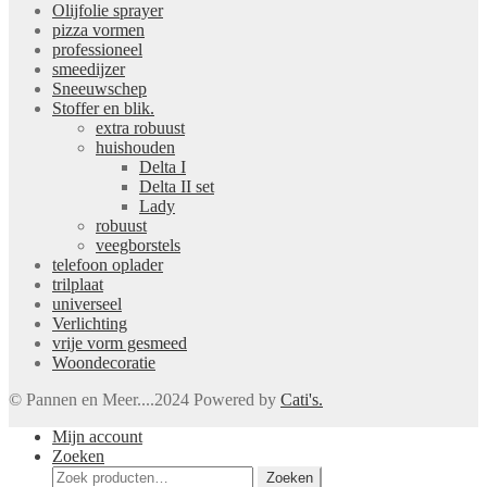
Olijfolie sprayer
pizza vormen
professioneel
smeedijzer
Sneeuwschep
Stoffer en blik.
extra robuust
huishouden
Delta I
Delta II set
Lady
robuust
veegborstels
telefoon oplader
trilplaat
universeel
Verlichting
vrije vorm gesmeed
Woondecoratie
© Pannen en Meer....2024 Powered by
Cati's.
Mijn account
Zoeken
Zoeken
Zoeken