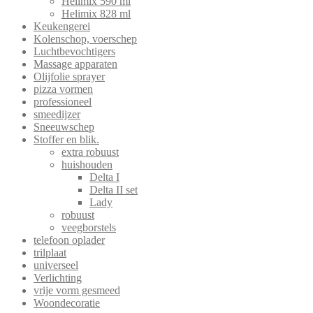
Helimix 590 ml
Helimix 828 ml
Keukengerei
Kolenschop, voerschep
Luchtbevochtigers
Massage apparaten
Olijfolie sprayer
pizza vormen
professioneel
smeedijzer
Sneeuwschep
Stoffer en blik.
extra robuust
huishouden
Delta I
Delta II set
Lady
robuust
veegborstels
telefoon oplader
trilplaat
universeel
Verlichting
vrije vorm gesmeed
Woondecoratie