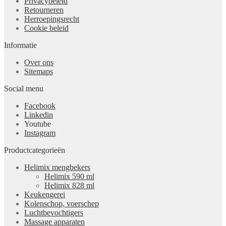
Privacybeleid
Retourneren
Herroepingsrecht
Cookie beleid
Informatie
Over ons
Sitemaps
Social menu
Facebook
Linkedin
Youtube
Instagram
Productcategorieën
Helimix mengbekers
Helimix 590 ml
Helimix 828 ml
Keukengerei
Kolenschop, voerschep
Luchtbevochtigers
Massage apparaten