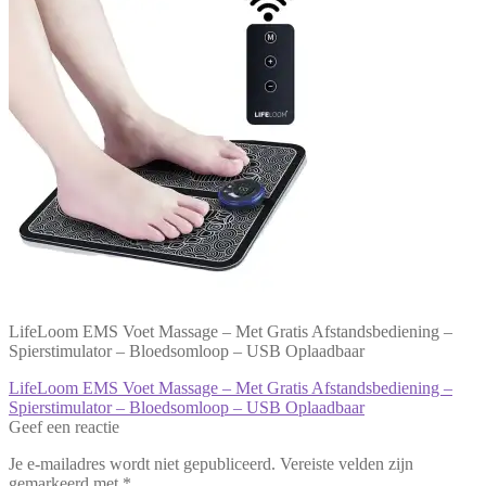
LifeLoom EMS Voet Massage – Met Gratis Afstandsbediening –
Spierstimulator – Bloedsomloop – USB Oplaadbaar
Bericht
Vorig
LifeLoom EMS Voet Massage – Met Gratis Afstandsbediening –
bericht:
Spierstimulator – Bloedsomloop – USB Oplaadbaar
navigatie
Geef een reactie
Je e-mailadres wordt niet gepubliceerd.
Vereiste velden zijn
gemarkeerd met
*