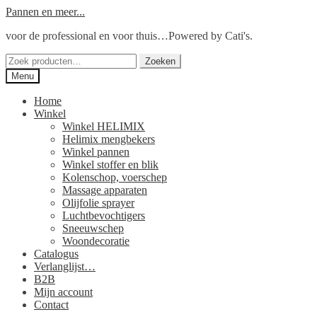
Ga
Ga
Pannen en meer...
door
naar
voor de professional en voor thuis…Powered by Cati's.
naar
de
navigatie
inhoud
Zoeken
Zoeken
naar:
Menu
Home
Winkel
Winkel HELIMIX
Helimix mengbekers
Winkel pannen
Winkel stoffer en blik
Kolenschop, voerschep
Massage apparaten
Olijfolie sprayer
Luchtbevochtigers
Sneeuwschep
Woondecoratie
Catalogus
Verlanglijst…
B2B
Mijn account
Contact