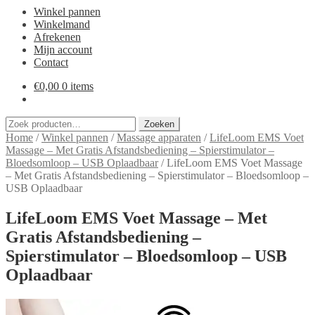
Winkel pannen
Winkelmand
Afrekenen
Mijn account
Contact
€
0,00
0 items
Zoeken
Zoeken
naar:
Home
/
Winkel pannen
/
Massage apparaten
/
LifeLoom EMS Voet
Massage – Met Gratis Afstandsbediening – Spierstimulator –
Bloedsomloop – USB Oplaadbaar
/
LifeLoom EMS Voet Massage
– Met Gratis Afstandsbediening – Spierstimulator – Bloedsomloop –
USB Oplaadbaar
LifeLoom EMS Voet Massage – Met
Gratis Afstandsbediening –
Spierstimulator – Bloedsomloop – USB
Oplaadbaar