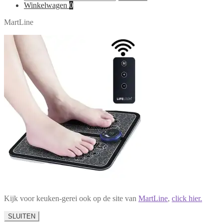
naar:
Winkelwagen
0
MartLine
Kijk voor keuken-gerei ook op de site van
MartLine
,
click hier.
SLUITEN