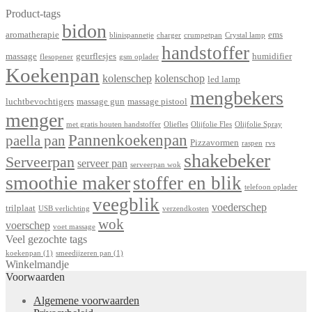
Product-tags
bidon
aromatherapie
ems
blinispannetje
charger
crumpetpan
Crystal lamp
handstoffer
massage
geurflesjes
humidifier
flesopener
gsm oplader
Koekenpan
kolenschep
kolenschop
led lamp
mengbekers
luchtbevochtigers
massage gun
massage pistool
menger
met gratis houten handstoffer
Oliefles
Olijfolie Fles
Olijfolie Spray
Pannenkoekenpan
paella pan
Pizzavormen
raspen
rvs
shakebeker
Serveerpan
serveer pan
serveerpan wok
smoothie maker
stoffer en blik
telefoon oplader
veegblik
voederschep
trilplaat
USB verlichting
verzendkosten
wok
voerschep
voet massage
Veel gezochte tags
koekenpan
(1)
smeedijzeren pan
(1)
Winkelmandje
Voorwaarden
Algemene voorwaarden