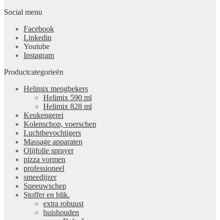
Social menu
Facebook
Linkedin
Youtube
Instagram
Productcategorieën
Helimix mengbekers
Helimix 590 ml
Helimix 828 ml
Keukengerei
Kolenschop, voerschep
Luchtbevochtigers
Massage apparaten
Olijfolie sprayer
pizza vormen
professioneel
smeedijzer
Sneeuwschep
Stoffer en blik.
extra robuust
huishouden