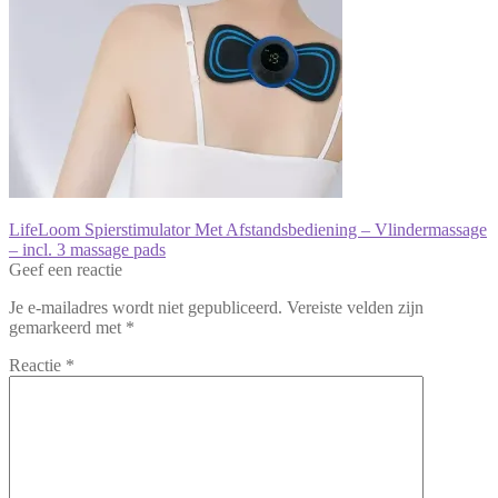
Bericht
Vorig
LifeLoom Spierstimulator Met Afstandsbediening – Vlindermassage
bericht:
– incl. 3 massage pads
navigatie
Geef een reactie
Je e-mailadres wordt niet gepubliceerd.
Vereiste velden zijn
gemarkeerd met
*
Reactie
*