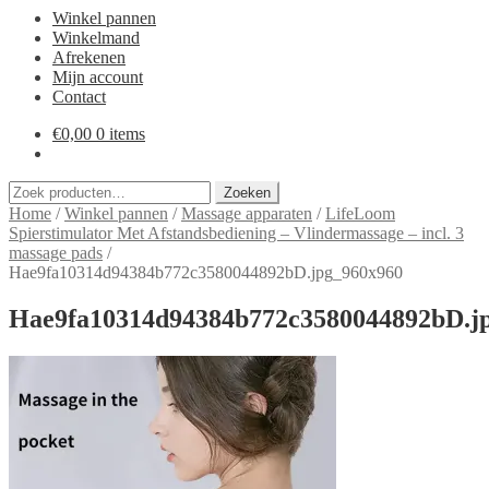
Winkel pannen
Winkelmand
Afrekenen
Mijn account
Contact
€
0,00
0 items
Zoeken
Zoeken
naar:
Home
/
Winkel pannen
/
Massage apparaten
/
LifeLoom
Spierstimulator Met Afstandsbediening – Vlindermassage – incl. 3
massage pads
/
Hae9fa10314d94384b772c3580044892bD.jpg_960x960
Hae9fa10314d94384b772c3580044892bD.j