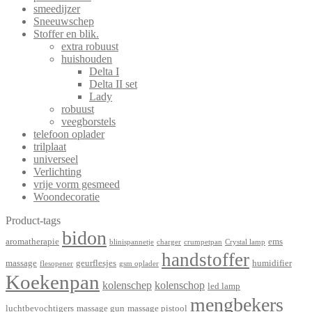
smeedijzer
Sneeuwschep
Stoffer en blik.
extra robuust
huishouden
Delta I
Delta II set
Lady
robuust
veegborstels
telefoon oplader
trilplaat
universeel
Verlichting
vrije vorm gesmeed
Woondecoratie
Product-tags
bidon
aromatherapie
ems
blinispannetje
charger
crumpetpan
Crystal lamp
handstoffer
massage
geurflesjes
humidifier
flesopener
gsm oplader
Koekenpan
kolenschep
kolenschop
led lamp
mengbekers
luchtbevochtigers
massage gun
massage pistool