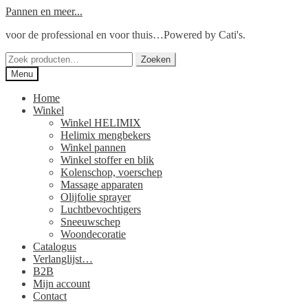
Ga
Ga
Pannen en meer...
door
naar
voor de professional en voor thuis…Powered by Cati's.
naar
de
navigatie
inhoud
Zoeken
Zoeken
naar:
Menu
Home
Winkel
Winkel HELIMIX
Helimix mengbekers
Winkel pannen
Winkel stoffer en blik
Kolenschop, voerschep
Massage apparaten
Olijfolie sprayer
Luchtbevochtigers
Sneeuwschep
Woondecoratie
Catalogus
Verlanglijst…
B2B
Mijn account
Contact