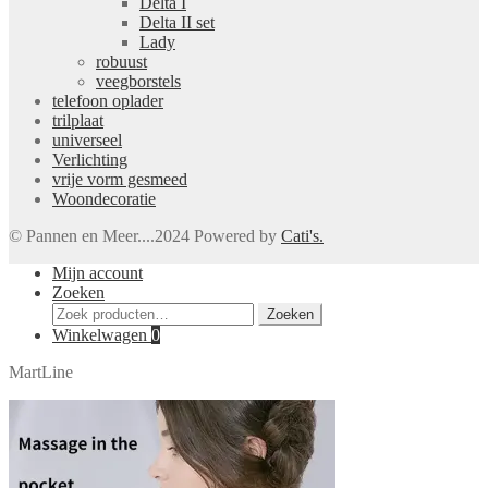
Delta I
Delta II set
Lady
robuust
veegborstels
telefoon oplader
trilplaat
universeel
Verlichting
vrije vorm gesmeed
Woondecoratie
© Pannen en Meer....2024 Powered by
Cati's.
Mijn account
Zoeken
Zoeken
Zoeken
naar:
Winkelwagen
0
MartLine