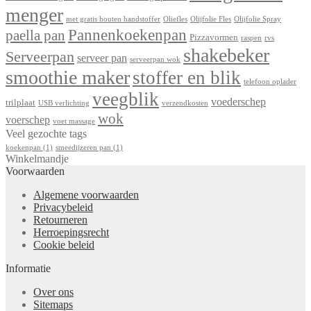
menger
met gratis houten handstoffer
Oliefles
Olijfolie Fles
Olijfolie Spray
Pannenkoekenpan
paella pan
Pizzavormen
raspen
rvs
shakebeker
Serveerpan
serveer pan
serveerpan wok
smoothie maker
stoffer en blik
telefoon oplader
veegblik
voederschep
trilplaat
USB verlichting
verzendkosten
wok
voerschep
voet massage
Veel gezochte tags
koekenpan
(1)
smeedijzeren pan
(1)
Winkelmandje
Voorwaarden
Algemene voorwaarden
Privacybeleid
Retourneren
Herroepingsrecht
Cookie beleid
Informatie
Over ons
Sitemaps