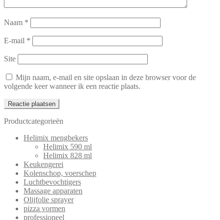
Naam
*
E-mail
*
Site
Mijn naam, e-mail en site opslaan in deze browser voor de
volgende keer wanneer ik een reactie plaats.
Productcategorieën
Helimix mengbekers
Helimix 590 ml
Helimix 828 ml
Keukengerei
Kolenschop, voerschep
Luchtbevochtigers
Massage apparaten
Olijfolie sprayer
pizza vormen
professioneel