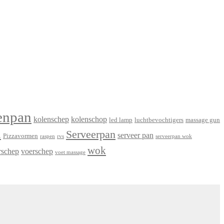
enpan
kolenschep
kolenschop
led lamp
luchtbevochtigers
massage gun
n
Serveerpan
serveer pan
Pizzavormen
raspen
rvs
serveerpan wok
wok
rschep
voerschep
voet massage