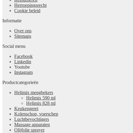
Herroepingsrecht
Cookie beleid
Informatie
Over ons
Sitemaps
Social menu
Facebook
Linkedin
Youtube
Instagram
Productcategorieën
Helimix mengbekers
Helimix 590 ml
Helimix 828 ml
Keukengerei
Kolenschop, voerschep
Luchtbevochtigers
Massage apparaten
Olijfolie sprayer