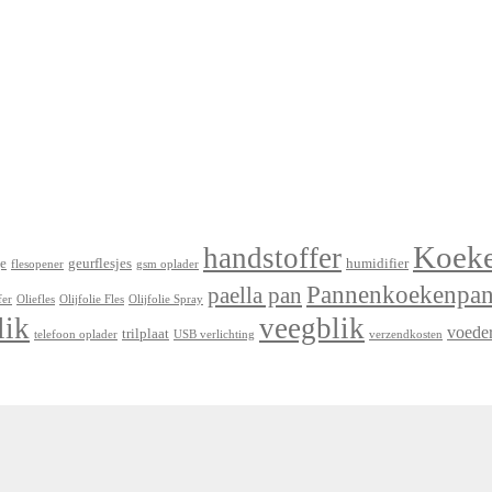
Koek
handstoffer
e
geurflesjes
humidifier
flesopener
gsm oplader
Pannenkoekenpa
paella pan
fer
Oliefles
Olijfolie Fles
Olijfolie Spray
lik
veegblik
voede
trilplaat
telefoon oplader
USB verlichting
verzendkosten