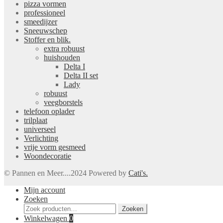
pizza vormen
professioneel
smeedijzer
Sneeuwschep
Stoffer en blik.
extra robuust
huishouden
Delta I
Delta II set
Lady
robuust
veegborstels
telefoon oplader
trilplaat
universeel
Verlichting
vrije vorm gesmeed
Woondecoratie
© Pannen en Meer....2024 Powered by
Cati's.
Mijn account
Zoeken
Zoeken
Zoeken
naar:
Winkelwagen
0