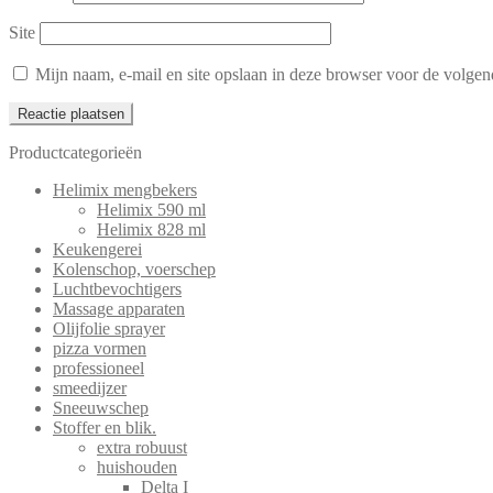
Site
Mijn naam, e-mail en site opslaan in deze browser voor de volgend
Productcategorieën
Helimix mengbekers
Helimix 590 ml
Helimix 828 ml
Keukengerei
Kolenschop, voerschep
Luchtbevochtigers
Massage apparaten
Olijfolie sprayer
pizza vormen
professioneel
smeedijzer
Sneeuwschep
Stoffer en blik.
extra robuust
huishouden
Delta I