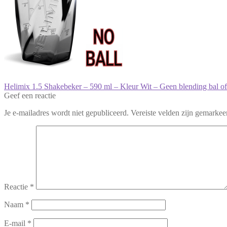
Bericht
Vorig
Helimix 1.5 Shakebeker – 590 ml – Kleur Wit – Geen blending bal of 
bericht:
Geef een reactie
navigatie
Je e-mailadres wordt niet gepubliceerd.
Vereiste velden zijn gemarke
Reactie
*
Naam
*
E-mail
*