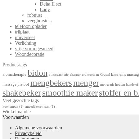
Delta II set
Lady
robuust
veegborstels
telefoon oplader
trilplaat
universeel
Verlichting
vrije vorm gesmeed
Woondecoratie
Product-tags
bidon
aromatherapie
ems massag
blinispannetje
charger
crumpetpan
Crystal lamp
mengbekers
menger
massage pistool
met gratis houten handstof
shakebeker
smoothie maker
stoffer en b
Veel gezochte tags
koekenpan
(1)
smeedijzeren pan
(1)
Winkelmandje
Voorwaarden
Algemene voorwaarden
Privacybeleid
Retourneren