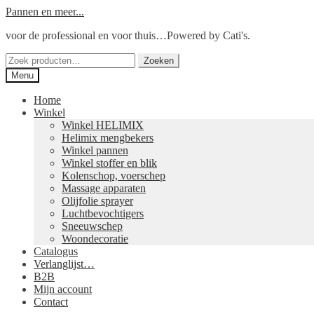
Ga
Ga
Pannen en meer...
door
naar
voor de professional en voor thuis…Powered by Cati's.
naar
de
navigatie
inhoud
Zoeken
Zoeken
naar:
Menu
Home
Winkel
Winkel HELIMIX
Helimix mengbekers
Winkel pannen
Winkel stoffer en blik
Kolenschop, voerschep
Massage apparaten
Olijfolie sprayer
Luchtbevochtigers
Sneeuwschep
Woondecoratie
Catalogus
Verlanglijst…
B2B
Mijn account
Contact