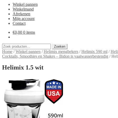
Winkel pannen
Winkelmand
Afrekenen
Mijn account
Contact
€
0,00
0 items
Zoeken
Zoeken
naar:
Home
/
Winkel pannen
/
Helimix mengbekers
/
Helimix 590 ml
/
Heli
Cocktails, Smoothies en Shakes – Bidon is vaatwasserbestendig
/
Hel
Helimix 1.5 wit